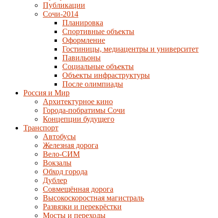
Публикации
Сочи-2014
Планировка
Спортивные объекты
Оформление
Гостиницы, медиацентры и университет
Павильоны
Социальные объекты
Объекты инфраструктуры
После олимпиады
Россия и Мир
Архитектурное кино
Города-побратимы Сочи
Концепции будущего
Транспорт
Автобусы
Железная дорога
Вело-СИМ
Вокзалы
Обход города
Дублер
Совмещённая дорога
Высокоскоростная магистраль
Развязки и перекрёстки
Мосты и переходы