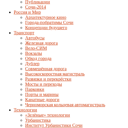
Публикации
Сочи-2014
Россия и Мир
Архитектурное кино
Города-побратимы Сочи
Концепции будущего
Транспорт
Автобусы
Железная дорога
Вело-СИМ
Вокзалы
Обход города
Дублер
Совмещённая дорога
Высокоскоростная магистраль
Развязки и перекрёстки
Мосты и переходы
Парковки
Порты и марины
Канатные дороги
Черноморская кольцевая автомагистраль
Технологии
«Зелёные» технологии
Урбанистика
Институт Урбанистики Сочи