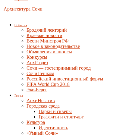
Архитектура Сочи
События
Бродячий лекторий
Краевые новости
Вести Минстроя РФ
Новое в законодательстве
Объявления и анонсы
Конкурсы
АрхРазрез
Сочи — гостеприимный город
СочиПешком
Российский инвестиционный форум
FIFA World Cup 2018
Эко-Берег
Город
АрхиНегатив
Городская среда
Парки и скверы
Граффити и стрит-арт
Культура
Идентичность
«Умный Сочи»