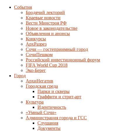
События
Бродячий лекторий
Краевые новости
Вести Минстроя РФ
Новое в законодательстве
Объявления и анонсы
Конкурсы
АрхРазрез
Сочи — гостеприимный город
СочиПешком
Российский инвестиционный форум
FIFA World Cup 2018
Эко-Берег
Город
АрхиНегатив
Городская среда
Парки и скверы
Граффити и стрит-арт
Культура
Идентичность
«Умный Сочи»
Администрация города и ГСС
Слушания
Документы