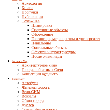
Археология
Книги
Прогулки
Публикации
Сочи-2014
Планировка
Спортивные объекты
Оформление
Гостиницы, медиацентры и университет
Павильоны
Социальные объекты
Объекты инфраструктуры
После олимпиады
Россия и Мир
Архитектурное кино
Города-побратимы Сочи
Концепции будущего
Транспорт
Автобусы
Железная дорога
Вело-СИМ
Вокзалы
Обход города
Дублер
Совмещённая дорога