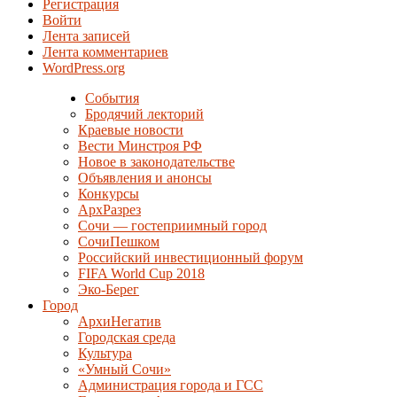
Регистрация
Войти
Лента записей
Лента комментариев
WordPress.org
События
Бродячий лекторий
Краевые новости
Вести Минстроя РФ
Новое в законодательстве
Объявления и анонсы
Конкурсы
АрхРазрез
Сочи — гостеприимный город
СочиПешком
Российский инвестиционный форум
FIFA World Cup 2018
Эко-Берег
Город
АрхиНегатив
Городская среда
Культура
«Умный Сочи»
Администрация города и ГСС