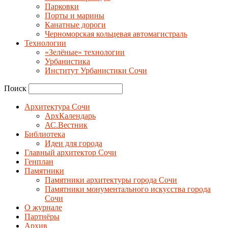
Парковки
Порты и марины
Канатные дороги
Черноморская кольцевая автомагистраль
Технологии
«Зелёные» технологии
Урбанистика
Институт Урбанистики Сочи
Поиск
Архитектура Сочи
АрхКалендарь
АС.Вестник
Библиотека
Идеи для города
Главный архитектор Сочи
Генплан
Памятники
Памятники архитектуры города Сочи
Памятники монументального искусства города
Сочи
О журнале
Партнёры
Архив