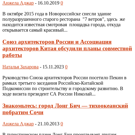
Анжела Аджар
-
16.10.2019
0
В октябре 2015 года в Новороссийске снесли здание
полуразрушенного старого ресторана "7 ветров", здесь же
находится известная смотровая площадка города, откуда
открывается самый красивый...
Союз архитекторов России и Ассоциация
архитекторов Китая обсудили планы совместной
работы
Наталья Захарова
-
15.11.2023
0
Руководство Союза архитекторов России посетило Пекин в
рамках третьего заседания Российско-Китайской
Подкомиссии по строительству и городскому развитию. В
ходе визита президент СА России Николай...
Знакомьтесь: город Лонг Бич — тихоокеанский
побратим Сочи
Анжела Аджар
-
21.10.2013
0
В туристическом плане Лонг-Бич проигрывает другим