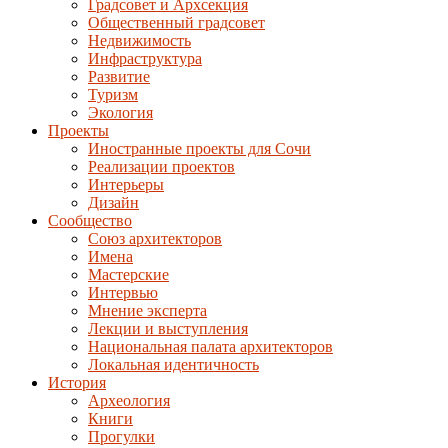
Градсовет и Архсекция
Общественный градсовет
Недвижимость
Инфраструктура
Развитие
Туризм
Экология
Проекты
Иностранные проекты для Сочи
Реализации проектов
Интерьеры
Дизайн
Сообщество
Союз архитекторов
Имена
Мастерские
Интервью
Мнение эксперта
Лекции и выступления
Национальная палата архитекторов
Локальная идентичность
История
Археология
Книги
Прогулки