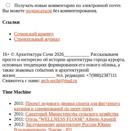
Получать новые комментарии по электронной почте.
Вы можете
подписатьсяi
без комментирования.
Ссылки
Сочинский краевед
Строительный журнал
16+ © Архитектура Сочи 2026___________ Рассказываем
просто и интересно об истории архитектуры города курорта,
основных тенденциях формирования его нового облика, а
также знаковых событиях в архитектурной
жизни_________________ тел. редакции: +7(988)2387111
Свяжитесь с нами:
arch-sochi@mail.ru
Time Machine
2011
:
Проект ледового дворца спорта для фигурного
катания и соревнований по шорт-треку
2011
:
Санаторий Министерства сельского хозяйства
2011
:
Отель “WELLNESS FLOOR” Alberto Apostoli
2012
:
Заслуженному архитектору России Юрию
Владимировичу Львову - 85!