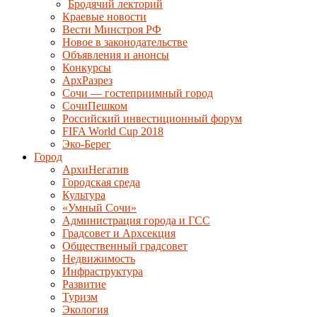
Бродячий лекторий
Краевые новости
Вести Минстроя РФ
Новое в законодательстве
Объявления и анонсы
Конкурсы
АрхРазрез
Сочи — гостеприимный город
СочиПешком
Российский инвестиционный форум
FIFA World Cup 2018
Эко-Берег
Город
АрхиНегатив
Городская среда
Культура
«Умный Сочи»
Администрация города и ГСС
Градсовет и Архсекция
Общественный градсовет
Недвижимость
Инфраструктура
Развитие
Туризм
Экология