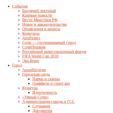
События
Бродячий лекторий
Краевые новости
Вести Минстроя РФ
Новое в законодательстве
Объявления и анонсы
Конкурсы
АрхРазрез
Сочи — гостеприимный город
СочиПешком
Российский инвестиционный форум
FIFA World Cup 2018
Эко-Берег
Город
АрхиНегатив
Городская среда
Парки и скверы
Граффити и стрит-арт
Культура
Идентичность
«Умный Сочи»
Администрация города и ГСС
Слушания
Документы