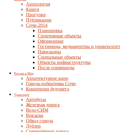
Археология
Книги
Прогулки
Публикации
Сочи-2014
Планировка
Спортивные объекты
Оформление
Гостиницы, медиацентры и университет
Павильоны
Социальные объекты
Объекты инфраструктуры
После олимпиады
Россия и Мир
Архитектурное кино
Города-побратимы Сочи
Концепции будущего
Транспорт
Автобусы
Железная дорога
Вело-СИМ
Вокзалы
Обход города
Дублер
Совмещённая дорога