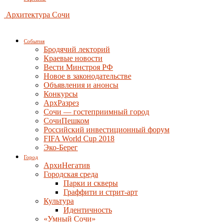
Архитектура Сочи
События
Бродячий лекторий
Краевые новости
Вести Минстроя РФ
Новое в законодательстве
Объявления и анонсы
Конкурсы
АрхРазрез
Сочи — гостеприимный город
СочиПешком
Российский инвестиционный форум
FIFA World Cup 2018
Эко-Берег
Город
АрхиНегатив
Городская среда
Парки и скверы
Граффити и стрит-арт
Культура
Идентичность
«Умный Сочи»