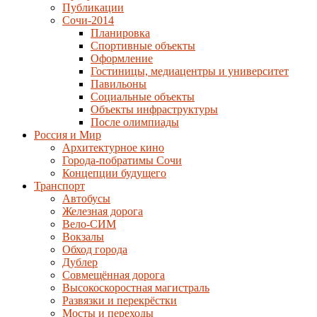
Публикации
Сочи-2014
Планировка
Спортивные объекты
Оформление
Гостиницы, медиацентры и университет
Павильоны
Социальные объекты
Объекты инфраструктуры
После олимпиады
Россия и Мир
Архитектурное кино
Города-побратимы Сочи
Концепции будущего
Транспорт
Автобусы
Железная дорога
Вело-СИМ
Вокзалы
Обход города
Дублер
Совмещённая дорога
Высокоскоростная магистраль
Развязки и перекрёстки
Мосты и переходы