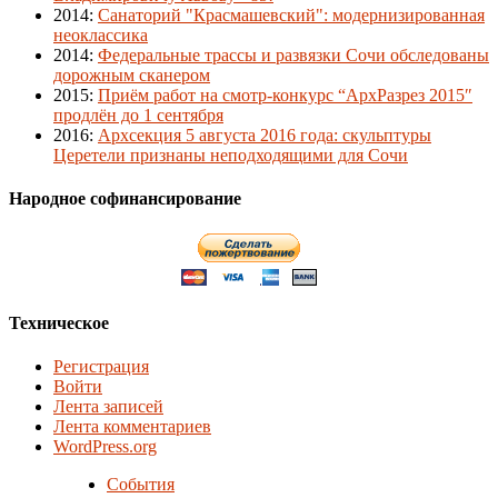
2014
:
Санаторий "Красмашевский": модернизированная
неоклассика
2014
:
Федеральные трассы и развязки Сочи обследованы
дорожным сканером
2015
:
Приём работ на смотр-конкурс “АрхРазрез 2015″
продлён до 1 сентября
2016
:
Архсекция 5 августа 2016 года: скульптуры
Церетели признаны неподходящими для Сочи
Народное софинансирование
Техническое
Регистрация
Войти
Лента записей
Лента комментариев
WordPress.org
События