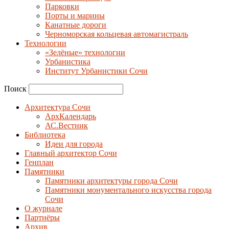
Парковки
Порты и марины
Канатные дороги
Черноморская кольцевая автомагистраль
Технологии
«Зелёные» технологии
Урбанистика
Институт Урбанистики Сочи
Поиск
Архитектура Сочи
АрхКалендарь
АС.Вестник
Библиотека
Идеи для города
Главный архитектор Сочи
Генплан
Памятники
Памятники архитектуры города Сочи
Памятники монументального искусства города
Сочи
О журнале
Партнёры
Архив