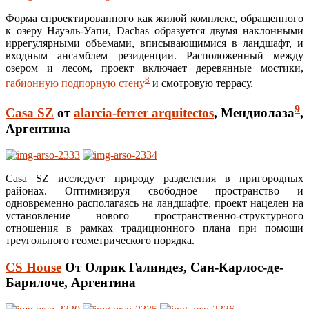
Форма спроектированного как жилой комплекс, обращенного
к озеру Науэль-Уапи, Dachas образуется двумя наклонными
иррегулярными объемами, вписывающимися в ландшафт, и
входным ансамблем резиденции. Расположенный между
озером и лесом, проект включает деревянные мостики,
8
габионную подпорную стену
и смотровую террасу.
9
Casa SZ
от
alarcia-ferrer arquitectos
, Мендиолаза
,
Аргентина
Casa SZ исследует природу разделения в пригородных
районах. Оптимизируя свободное пространство и
одновременно располагаясь на ландшафте, проект нацелен на
установление нового пространственно-структурного
отношения в рамках традиционного плана при помощи
треугольного геометрического порядка.
CS House
От Олрик Галиндез, Сан-Карлос-де-
Барилоче, Аргентина