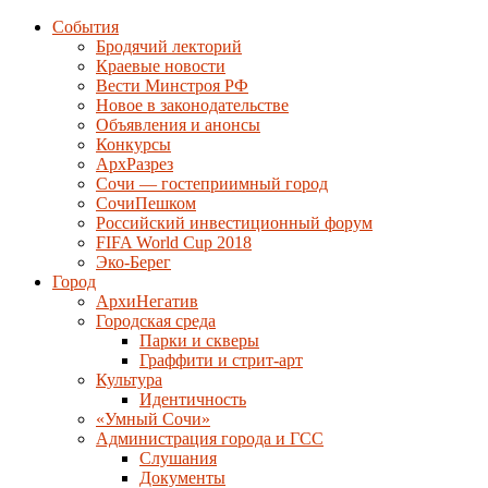
События
Бродячий лекторий
Краевые новости
Вести Минстроя РФ
Новое в законодательстве
Объявления и анонсы
Конкурсы
АрхРазрез
Сочи — гостеприимный город
СочиПешком
Российский инвестиционный форум
FIFA World Cup 2018
Эко-Берег
Город
АрхиНегатив
Городская среда
Парки и скверы
Граффити и стрит-арт
Культура
Идентичность
«Умный Сочи»
Администрация города и ГСС
Слушания
Документы