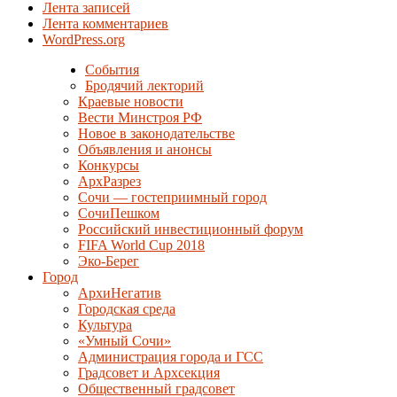
Лента записей
Лента комментариев
WordPress.org
События
Бродячий лекторий
Краевые новости
Вести Минстроя РФ
Новое в законодательстве
Объявления и анонсы
Конкурсы
АрхРазрез
Сочи — гостеприимный город
СочиПешком
Российский инвестиционный форум
FIFA World Cup 2018
Эко-Берег
Город
АрхиНегатив
Городская среда
Культура
«Умный Сочи»
Администрация города и ГСС
Градсовет и Архсекция
Общественный градсовет