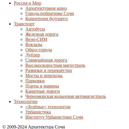
Россия и Мир
Архитектурное кино
Города-побратимы Сочи
Концепции будущего
Транспорт
Автобусы
Железная дорога
Вело-СИМ
Вокзалы
Обход города
Дублер
Совмещённая дорога
Высокоскоростная магистраль
Развязки и перекрёстки
Мосты и переходы
Парковки
Порты и марины
Канатные дороги
Черноморская кольцевая автомагистраль
Технологии
«Зелёные» технологии
Урбанистика
Институт Урбанистики Сочи
© 2009-2024 Архитектура Сочи