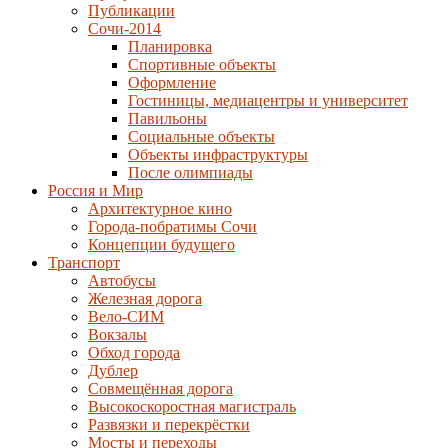
Публикации
Сочи-2014
Планировка
Спортивные объекты
Оформление
Гостиницы, медиацентры и университет
Павильоны
Социальные объекты
Объекты инфраструктуры
После олимпиады
Россия и Мир
Архитектурное кино
Города-побратимы Сочи
Концепции будущего
Транспорт
Автобусы
Железная дорога
Вело-СИМ
Вокзалы
Обход города
Дублер
Совмещённая дорога
Высокоскоростная магистраль
Развязки и перекрёстки
Мосты и переходы