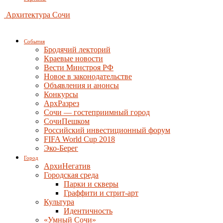
Архитектура Сочи
События
Бродячий лекторий
Краевые новости
Вести Минстроя РФ
Новое в законодательстве
Объявления и анонсы
Конкурсы
АрхРазрез
Сочи — гостеприимный город
СочиПешком
Российский инвестиционный форум
FIFA World Cup 2018
Эко-Берег
Город
АрхиНегатив
Городская среда
Парки и скверы
Граффити и стрит-арт
Культура
Идентичность
«Умный Сочи»