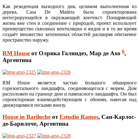
Как резиденция выходного дня, целиком выполненная из
дерева, Casa De Madera была спроектирована
интегрирующейся в окружающий контекст. Поощряющий
жизнь вне стен и соединение с природой, проект использует
преимущество сквозных вентиляции и видов и в то же время
создаёт множество затененных областей расширяя обитаемое
пространство наружу.
6
RM House
от Олрика Галиндез, Мар де Ахо
,
Аргентина
RM House является частью большого обширного
горизонтального ландшафта, соединяющегося с морем. Дом
расположен на границе дюн и пампасного ландшафта. Он был
спроектирован взаимодействующим с обоими, навесая над
движущимися песками внизу.
House in Bariloche
от
Estudio Ramos
, Сан-Карлос-
де-Барилоче, Аргентина