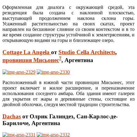
Оформленная для диалога с окружающей средой, эта
резиденция была создана с наклонной плоскостью,
выступающей продолжением наклона склона горы.
Усаженный растительностью на своих скатах, проект
направлен на бесшовное слияние со своим контекстом и в то
же время создание структуры устойчивой к землетрясениям, и
открывающую видами на горы и близлежащее озеро.
Cottage La Angela
от
Studio Cella Architects
,
7
провинция Мисьонес
, Аргентина
Расположенный в южной части провинции Мисьонес, этот
проект включает и жилое расширение, и переназначение
использования соседнего амбара. Оба здания имеют галереи
для укрытия от жары и деревянные стены, состоящие из
двойной оболочки, следуя местной традиции строительства.
Dachas
от Олрик Галиндез, Сан-Карлос-де-
Барилоче, Аргентина