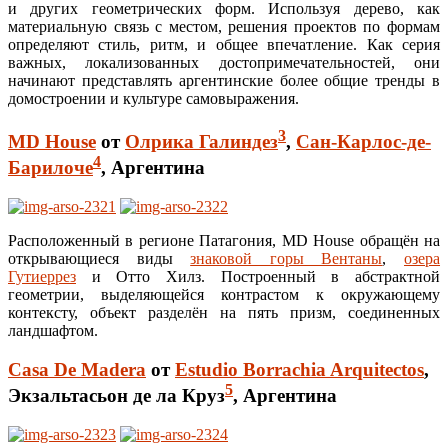
и других геометрических форм. Используя дерево, как
материальную связь с местом, решения проектов по формам
определяют стиль, ритм, и общее впечатление. Как серия
важных, локализованных достопримечательностей, они
начинают представлять аргентинские более общие тренды в
домостроении и культуре самовыражения.
3
MD House
от
Олрика Галиндез
,
Сан-Карлос-де-
4
Барилоче
, Аргентина
Расположенный в регионе Патагония, MD House обращён на
открывающиеся виды
знаковой горы Вентаны
,
озера
Гутиеррез
и Отто Хилз. Построенный в абстрактной
геометрии, выделяющейся контрастом к окружающему
контексту, объект разделён на пять призм, соединенных
ландшафтом.
Casa De Madera
от
Estudio Borrachia Arquitectos
,
5
Экзальтасьон де ла Круз
, Аргентина