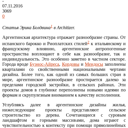
-
07.11.2016
3069
0
1
Статья Эрика Болдвина
в Architizer.
Аргентинская архитектура отражает разнообразие страны. От
2
испанского барокко и Риоплатских стилей
к итальянскому и
французскому влиянию, аргентинские антропогенные
пространства воплощают в себе как разнообразие, так и
индивидуальность. Это особенно заметно в частном секторе.
Города вроде
Буэнос-Айреса
,
Кордовы
и
Мендосы
заполнены
кварталами со свойственными национальными чертами
дизайна. Более того, как одной из самых больших стран в
мире, аргентинское разнообразие простирается далеко за
пределами городской застройки, в сельских районах. Эти
проекты домов в глубинке переполнены новыми идеями по
формам и скрупулезным вниманием к качеству исполнения.
Углубляясь далее в аргентинские дизайны жилья,
нижеследующие проекты представляют сельское
строительство из дерева. Сочетающиеся с суровым
ландшафтом и горными массивами, дома играют с
чувствительностью к контексту при помощи прямолинейных