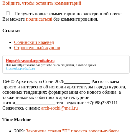
Войдите, чтобы оставить комментарий
Получать новые комментарии по электронной почте.
Вы можете
подписатьсяi
без комментирования.
Ссылки
Сочинский краевед
Строительный журнал
Https://krasnodar.profsafe.ru
Для вас
https://krasnodar.profsafe.ru
со скидками, в любое время.
krasnodar.profsafe.ru
16+ © Архитектура Сочи 2026___________ Рассказываем
просто и интересно об истории архитектуры города курорта,
основных тенденциях формирования его нового облика, а
также знаковых событиях в архитектурной
жизни_________________ тел. редакции: +7(988)2387111
Свяжитесь с нами:
arch-sochi@mail.ru
Time Machine
2009
:
Закончена стадия "П" проекта дороги-дублера