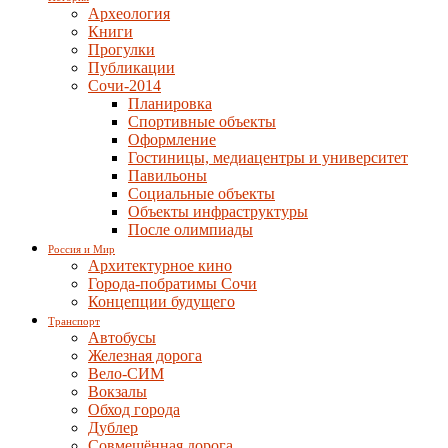
Археология
Книги
Прогулки
Публикации
Сочи-2014
Планировка
Спортивные объекты
Оформление
Гостиницы, медиацентры и университет
Павильоны
Социальные объекты
Объекты инфраструктуры
После олимпиады
Россия и Мир
Архитектурное кино
Города-побратимы Сочи
Концепции будущего
Транспорт
Автобусы
Железная дорога
Вело-СИМ
Вокзалы
Обход города
Дублер
Совмещённая дорога