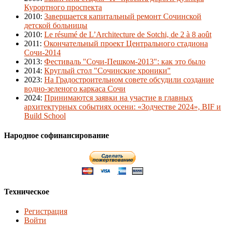
Курортного проспекта
2010
:
Завершается капитальный ремонт Сочинской
детской больницы
2010
:
Le résumé de L’Architecture de Sotchi, de 2 à 8 août
2011
:
Окончательный проект Центрального стадиона
Сочи-2014
2013
:
Фестиваль "Сочи-Пешком-2013": как это было
2014
:
Круглый стол "Сочинские хроники"
2023
:
На Градостроительном совете обсудили создание
водно-зеленого каркаса Сочи
2024
:
Принимаются заявки на участие в главных
архитектурных событиях осени: «Зодчестве 2024», BIF и
Build School
Народное софинансирование
Техническое
Регистрация
Войти