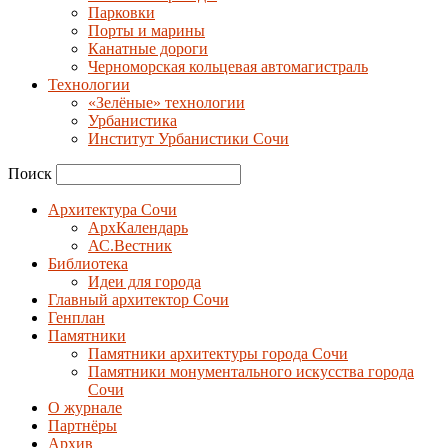
Парковки
Порты и марины
Канатные дороги
Черноморская кольцевая автомагистраль
Технологии
«Зелёные» технологии
Урбанистика
Институт Урбанистики Сочи
Поиск
Архитектура Сочи
АрхКалендарь
АС.Вестник
Библиотека
Идеи для города
Главный архитектор Сочи
Генплан
Памятники
Памятники архитектуры города Сочи
Памятники монументального искусства города
Сочи
О журнале
Партнёры
Архив