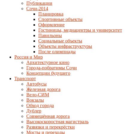
Публикации
Сочи-2014
Планировка
Спортивные объекты
Оформление
Гостиницы, медиацентры и университет
Павильоны
Социальные объекты
Объекты инфраструктуры
После олимпиады
Россия и Мир
Архитектурное кино
Города-побратимы Сочи
Концепции будущего
Транспорт
Автобусы
Железная дорога
Вело-СИМ
Вокзалы
Обход города
Дублер
Совмещённая дорога
Высокоскоростная магистраль
Развязки и перекрёстки
Мосты и переходы