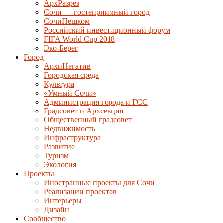
АрхРазрез
Сочи — гостеприимный город
СочиПешком
Российский инвестиционный форум
FIFA World Cup 2018
Эко-Берег
Город
АрхиНегатив
Городская среда
Культура
«Умный Сочи»
Администрация города и ГСС
Градсовет и Архсекция
Общественный градсовет
Недвижимость
Инфраструктура
Развитие
Туризм
Экология
Проекты
Иностранные проекты для Сочи
Реализации проектов
Интерьеры
Дизайн
Сообщество