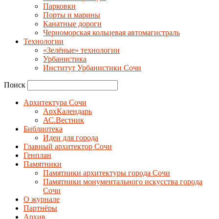
Парковки
Порты и марины
Канатные дороги
Черноморская кольцевая автомагистраль
Технологии
«Зелёные» технологии
Урбанистика
Институт Урбанистики Сочи
Поиск
Архитектура Сочи
АрхКалендарь
АС.Вестник
Библиотека
Идеи для города
Главный архитектор Сочи
Генплан
Памятники
Памятники архитектуры города Сочи
Памятники монументального искусства города
Сочи
О журнале
Партнёры
Архив