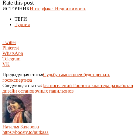
Rate this post
ИСТОЧНИК
Интерфакс. Недвижимость
ТЕГИ
Турция
Twitter
Pinterest
WhatsApp
Telegram
VK
Предыдущая статья
Судьбу самостроев будет решать
госэкспертиза
Следующая статья
Для поселений Горного кластера разработан
дизайн остановочных павильонов
Наталья Захарова
https://boosty.to/nutkaaa