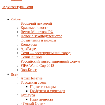
Архитектура Сочи
События
Бродячий лекторий
Краевые новости
Вести Минстроя РФ
Новое в законодательстве
Объявления и анонсы
Конкурсы
АрхРазрез
Сочи — гостеприимный город
СочиПешком
Российский инвестиционный форум
FIFA World Cup 2018
Эко-Берег
Город
АрхиНегатив
Городская среда
Парки и скверы
Граффити и стрит-арт
Культура
Идентичность
«Умный Сочи»