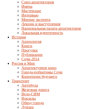
Союз архитекторов
Имена
Мастерские
Интервью
Мнение эксперта
Лекции и выступления
Национальная палата архитекторов
Локальная идентичность
История
Археология
Книги
Прогулки
Публикации
Сочи-2014
Россия и Мир
Архитектурное кино
Города-побратимы Сочи
Концепции будущего
Транспорт
Автобусы
Железная дорога
Вело-СИМ
Вокзалы
Обход города
Дублер