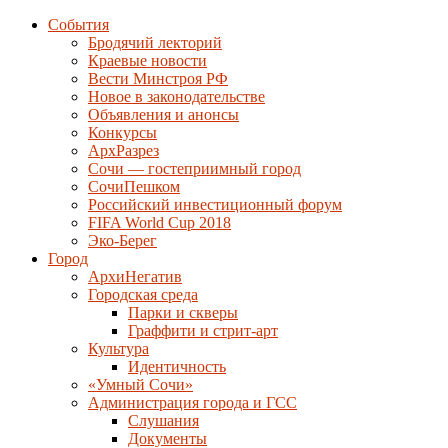
События
Бродячий лекторий
Краевые новости
Вести Минстроя РФ
Новое в законодательстве
Объявления и анонсы
Конкурсы
АрхРазрез
Сочи — гостеприимный город
СочиПешком
Российский инвестиционный форум
FIFA World Cup 2018
Эко-Берег
Город
АрхиНегатив
Городская среда
Парки и скверы
Граффити и стрит-арт
Культура
Идентичность
«Умный Сочи»
Администрация города и ГСС
Слушания
Документы