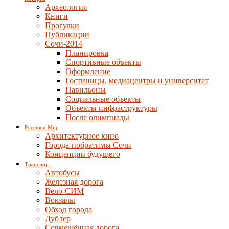
Археология
Книги
Прогулки
Публикации
Сочи-2014
Планировка
Спортивные объекты
Оформление
Гостиницы, медиацентры и университет
Павильоны
Социальные объекты
Объекты инфраструктуры
После олимпиады
Россия и Мир
Архитектурное кино
Города-побратимы Сочи
Концепции будущего
Транспорт
Автобусы
Железная дорога
Вело-СИМ
Вокзалы
Обход города
Дублер
Совмещённая дорога