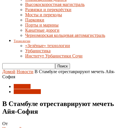
Высокоскоростная магистраль
Развязки и перекрёстки
Мосты и переходы
Парковки
Порты и марины
Канатные дороги
Черноморская кольцевая автомагистраль
Технологии
«Зелёные» технологии
Урбанистика
Институт Урбанистики Сочи
Домой
Новости
В Стамбуле отреставрируют мечеть Айя-
София
Новости
Россия и Мир
В Стамбуле отреставрируют мечеть
Айя-София
От