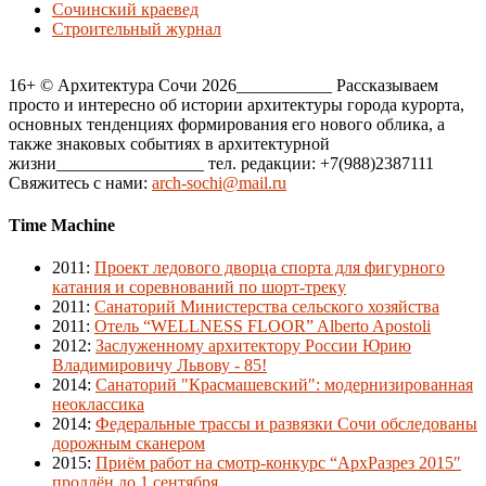
Сочинский краевед
Строительный журнал
16+ © Архитектура Сочи 2026___________ Рассказываем
просто и интересно об истории архитектуры города курорта,
основных тенденциях формирования его нового облика, а
также знаковых событиях в архитектурной
жизни_________________ тел. редакции: +7(988)2387111
Свяжитесь с нами:
arch-sochi@mail.ru
Time Machine
2011
:
Проект ледового дворца спорта для фигурного
катания и соревнований по шорт-треку
2011
:
Санаторий Министерства сельского хозяйства
2011
:
Отель “WELLNESS FLOOR” Alberto Apostoli
2012
:
Заслуженному архитектору России Юрию
Владимировичу Львову - 85!
2014
:
Санаторий "Красмашевский": модернизированная
неоклассика
2014
:
Федеральные трассы и развязки Сочи обследованы
дорожным сканером
2015
:
Приём работ на смотр-конкурс “АрхРазрез 2015″
продлён до 1 сентября