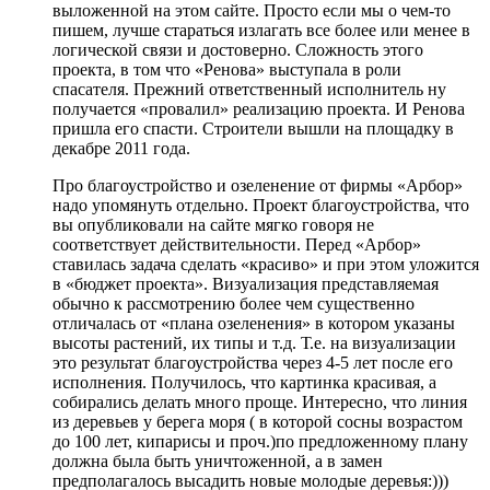
выложенной на этом сайте. Просто если мы о чем-то
пишем, лучше стараться излагать все более или менее в
логической связи и достоверно. Сложность этого
проекта, в том что «Ренова» выступала в роли
спасателя. Прежний ответственный исполнитель ну
получается «провалил» реализацию проекта. И Ренова
пришла его спасти. Строители вышли на площадку в
декабре 2011 года.
Про благоустройство и озеленение от фирмы «Арбор»
надо упомянуть отдельно. Проект благоустройства, что
вы опубликовали на сайте мягко говоря не
соответствует действительности. Перед «Арбор»
ставилась задача сделать «красиво» и при этом уложится
в «бюджет проекта». Визуализация представляемая
обычно к рассмотрению более чем существенно
отличалась от «плана озеленения» в котором указаны
высоты растений, их типы и т.д. Т.е. на визуализации
это результат благоустройства через 4-5 лет после его
исполнения. Получилось, что картинка красивая, а
собирались делать много проще. Интересно, что линия
из деревьев у берега моря ( в которой сосны возрастом
до 100 лет, кипарисы и проч.)по предложенному плану
должна была быть уничтоженной, а в замен
предполагалось высадить новые молодые деревья:)))