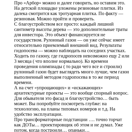
Про «Арбор» можно и далее говорить, но оставим это.
На детской площадке уложены резиновые плитки. Из
далека смотрится как тротуарная плитка. По факту —
резиновая. Можно пройти и проверить.
С благоустройством все просто: каждый лишний
сантиметр высоты дерева — это дополнительные траты
для инвестора. Это объект финансируется не
государством. Рулонный газон — он уже сейчас имеет
относительно приемлемый внешний вид. Результаты
гидопосева — можно наблюдать на соседних участках.
Ходить по газону, где гидропосев невозможно ещу 2 или
3 месяца ( что вполне нормально). Ко времени
проведения олимпиады ( то ради чего все и строили)
рулонный газон будет выглядеть много лучше, чем газон
выполненный методом годропосева в то же период
времени.
А на счет «упрощающих» и «искажающих»
архитектурные проекты — это вообще спорный вопрос.
Для обывателя это фасад и благоустройство… быть
может. Вы попробуйте посмотреть глубже: на
технологию, на планы типовых номеров и т.д. На
удобство эксплуатации.
Про трансформаторные подстанции …. точно торчат
как ДОТы… проектировщик об этом и не думал. Уже
потом, когда построили… опаньки…