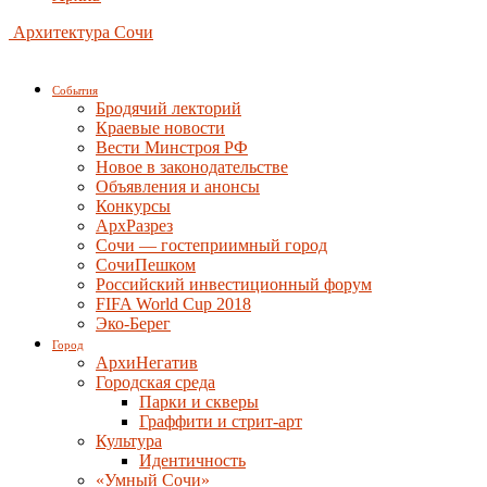
Архитектура Сочи
События
Бродячий лекторий
Краевые новости
Вести Минстроя РФ
Новое в законодательстве
Объявления и анонсы
Конкурсы
АрхРазрез
Сочи — гостеприимный город
СочиПешком
Российский инвестиционный форум
FIFA World Cup 2018
Эко-Берег
Город
АрхиНегатив
Городская среда
Парки и скверы
Граффити и стрит-арт
Культура
Идентичность
«Умный Сочи»