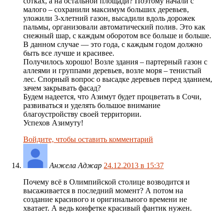
сотках, а на остальной площади? Поэтому начали с
малого – сохранили максимум больших деревьев,
уложили 3-хлетний газон, высадили вдоль дорожек
пальмы, организовали автоматический полив. Это как
снежный шар, с каждым оборотом все больше и больше.
В данном случае — это года, с каждым годом должно
быть все лучше и красивее.
Получилось хорошо! Возле здания – партерный газон с
аллеями и группами деревьев, возле моря – тенистый
лес. Спорный вопрос о высадке деревьев перед зданием,
зачем закрывать фасад?
Будем надеется, что Азимут будет процветать в Сочи,
развиваться и уделять большое внимание
благоустройству своей территории.
Успехов Азимуту!
Войдите, чтобы оставить комментарий
Анжела Аджар
24.12.2013 в 15:37
Почему всё в Олимпийской столице возводится и
высаживается в последний момент? А потом на
создание красивого и оригинального времени не
хватает. А ведь конфетке красивый фантик нужен.