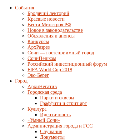
События
Бродячий лекторий
Краевые новости
Вести Минстроя РФ
Новое в законодательстве
Объявления и анонсы
Конкурсы
АрхРазрез
Сочи — гостеприимный город
СочиПешком
Российский инвестиционный форум
FIFA World Cup 2018
Эко-Берег
Город
АрхиНегатив
Городская среда
Парки и скверы
Граффити и стрит-арт
Культура
Идентичность
«Умный Сочи»
Администрация города и ГСС
Слушания
Документы