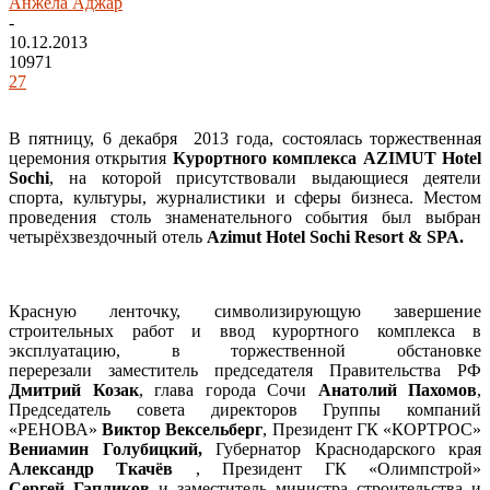
Анжела Аджар
-
10.12.2013
10971
27
В пятницу, 6 декабря 2013 года, состоялась торжественная
церемония открытия
Курортного комплекса AZIMUT Hotel
Sochi
, на которой присутствовали выдающиеся деятели
спорта, культуры, журналистики и сферы бизнеса. Местом
проведения столь знаменательного события был выбран
четырёхзвездочный отель
Azimut Hotel Sochi Resort & SPA.
Красную ленточку, символизирующую завершение
строительных работ и ввод курортного комплекса в
эксплуатацию, в торжественной обстановке
перерезали заместитель председателя Правительства РФ
Дмитрий Козак
, глава города Сочи
Анатолий Пахомов
,
Председатель совета директоров Группы компаний
«РЕНОВА»
Виктор Вексельберг
, Президент ГК «КОРТРОС»
Вениамин Голубицкий,
Губернатор Краснодарского края
Александр Ткачёв
, Президент ГК «Олимпстрой»
Сергей Гапликов
и заместитель министра строительства и