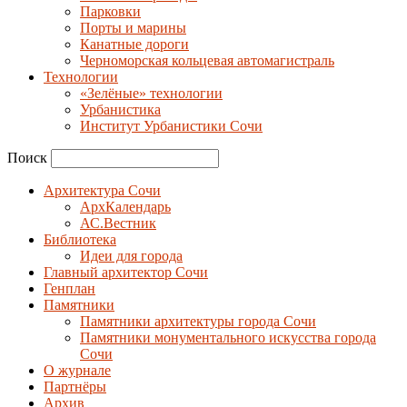
Парковки
Порты и марины
Канатные дороги
Черноморская кольцевая автомагистраль
Технологии
«Зелёные» технологии
Урбанистика
Институт Урбанистики Сочи
Поиск
Архитектура Сочи
АрхКалендарь
АС.Вестник
Библиотека
Идеи для города
Главный архитектор Сочи
Генплан
Памятники
Памятники архитектуры города Сочи
Памятники монументального искусства города
Сочи
О журнале
Партнёры
Архив