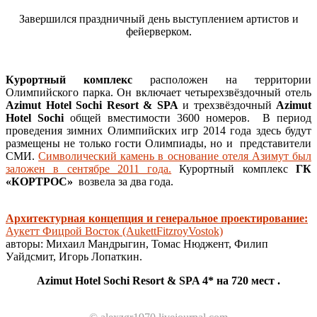
Завершился праздничный день выступлением артистов и
фейерверком.
Курортный комплекс
расположен на территории
Олимпийского парка. Он включает четырехзвёздочный отель
Azimut Hotel Sochi Resort & SPA
и трехзвёздочный
Azimut
Hotel Sochi
общей вместимости 3600 номеров. В период
проведения зимних Олимпийских игр 2014 года здесь будут
размещены не только гости Олимпиады, но и представители
СМИ.
Символический камень в основание отеля Азимут был
заложен в сентябре 2011 года.
Курортный комплекс
ГК
«КОРТРОС»
возвела за два года.
Архитектурная концепция и генеральное проектирование:
Аукетт Фицрой Восток (AukettFitzroyVostok)
авторы: Михаил Мандрыгин, Томас Нюджент, Филип
Уайдсмит, Игорь Лопаткин.
Azimut Hotel Sochi Resort & SPA 4* на 720 мест .