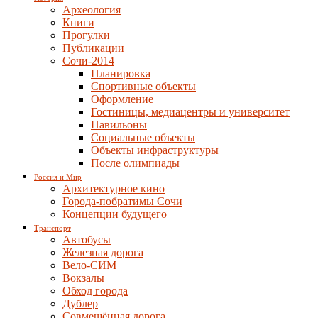
Археология
Книги
Прогулки
Публикации
Сочи-2014
Планировка
Спортивные объекты
Оформление
Гостиницы, медиацентры и университет
Павильоны
Социальные объекты
Объекты инфраструктуры
После олимпиады
Россия и Мир
Архитектурное кино
Города-побратимы Сочи
Концепции будущего
Транспорт
Автобусы
Железная дорога
Вело-СИМ
Вокзалы
Обход города
Дублер
Совмещённая дорога