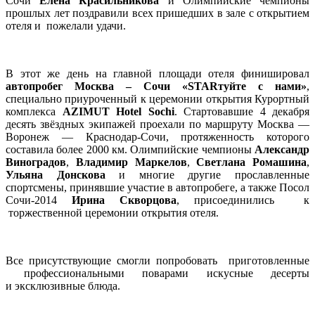
Сочи
Елена Красильникова
и Олимпийские чемпионы
прошлых лет поздравили всех пришедших в зале с открытием
отеля и пожелали удачи.
В этот же день на главной площади отеля финишировал
автопробег Москва – Сочи «STARтуйте с нами»
,
специально приуроченный к церемонии открытия Курортный
комплекса
AZIMUT Hotel Sochi
. Стартовавшие 4 декабря
десять звёздных экипажей проехали по маршруту Москва —
Воронеж — Краснодар-Сочи, протяженность которого
составила более 2000 км. Олимпийские чемпионы
Александр
Виноградов
,
Владимир Маркелов
,
Светлана Ромашина
,
Ульяна Донскова
и многие другие прославленные
спортсмены, принявшие участие в автопробеге, а также Посол
Сочи-2014
Ирина Скворцова
, присоединились к
торжественной церемонии открытия отеля.
Все присутствующие смогли попробовать приготовленные
профессиональными поварами искусные десерты
и эксклюзивные блюда.