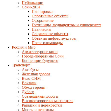
Публикации
Сочи-2014
Планировка
Спортивные объекты
Оформление
Гостиницы, медиацентры и университет
Павильоны
Социальные объекты
Объекты инфраструктуры
После олимпиады
Россия и Мир
Архитектурное кино
Города-побратимы Сочи
Концепции будущего
Транспорт
Автобусы
Железная дорога
Вело-СИМ
Вокзалы
Обход города
Дублер
Совмещённая дорога
Высокоскоростная магистраль
Развязки и перекрёстки
Мосты и переходы