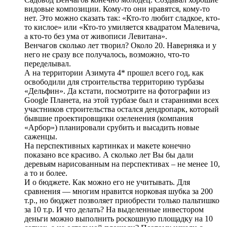
видовые композиции. Кому-то они нравятся, кому-то
нет. Это можно сказать так: «Кто-то любит сладкое, кто-
то кислое» или «Кто-то умиляется квадратом Малевича,
а кто-то без ума от живописи Левитана».
Венчагов сколько лет творил? Около 20. Наверняка и у
него не сразу все получалось, возможно, что-то
переделывал.
А на территории Азимута 4* прошел всего год, как
освободили для строительства территорию турбазы
«Дельфин». Да кстати, посмотрите на фотографии из
Google Планета, на этой турбазе был и стараниями всех
участников строительства остался дендропарк, который
бывшие проектировщики озеленения (компания
«Арбор») планировали срубить и высадить новые
саженцы.
На перспективных картинках и макете конечно
показано все красиво. А сколько лет Вы бы дали
деревьям нарисованным на перспективах – не менее 10,
а то и более.
И о бюджете. Как можно его не учитывать. Для
сравнения — многим нравится норковая шубка за 200
т.р., но бюджет позволяет приобрести только пальтишко
за 10 т.р. И что делать? На выделенные инвестором
деньги можно выполнить роскошную площадку на 10