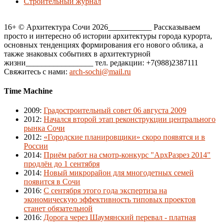
Строительный журнал
16+ © Архитектура Сочи 2026___________ Рассказываем
просто и интересно об истории архитектуры города курорта,
основных тенденциях формирования его нового облика, а
также знаковых событиях в архитектурной
жизни_________________ тел. редакции: +7(988)2387111
Свяжитесь с нами:
arch-sochi@mail.ru
Time Machine
2009
:
Градостроительный совет 06 августа 2009
2012
:
Начался второй этап реконструкции центрального
рынка Сочи
2012
:
«Городские планировщики» скоро появятся и в
России
2014
:
Приём работ на смотр-конкурс "АрхРазрез 2014"
продлён до 1 сентября
2014
:
Новый микрорайон для многодетных семей
появится в Сочи
2016
:
С сентября этого года экспертиза на
экономическую эффективность типовых проектов
станет обязательной
2016
:
Дорога через Шаумянский перевал - платная