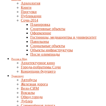
Археология
Книги
Прогулки
Публикации
Сочи-2014
Планировка
Спортивные объекты
Оформление
Гостиницы, медиацентры и университет
Павильоны
Социальные объекты
Объекты инфраструктуры
После олимпиады
Россия и Мир
Архитектурное кино
Города-побратимы Сочи
Концепции будущего
Транспорт
Автобусы
Железная дорога
Вело-СИМ
Вокзалы
Обход города
Дублер
Совмещённая дорога