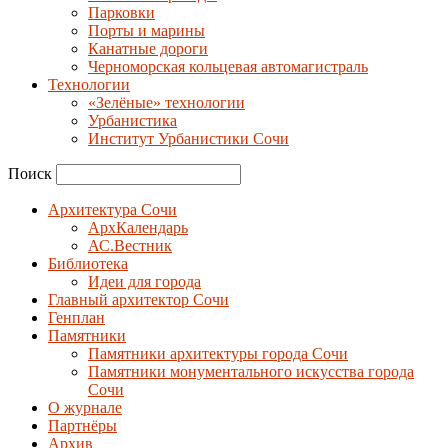
Парковки
Порты и марины
Канатные дороги
Черноморская кольцевая автомагистраль
Технологии
«Зелёные» технологии
Урбанистика
Институт Урбанистики Сочи
Поиск
Архитектура Сочи
АрхКалендарь
АС.Вестник
Библиотека
Идеи для города
Главный архитектор Сочи
Генплан
Памятники
Памятники архитектуры города Сочи
Памятники монументального искусства города
Сочи
О журнале
Партнёры
Архив