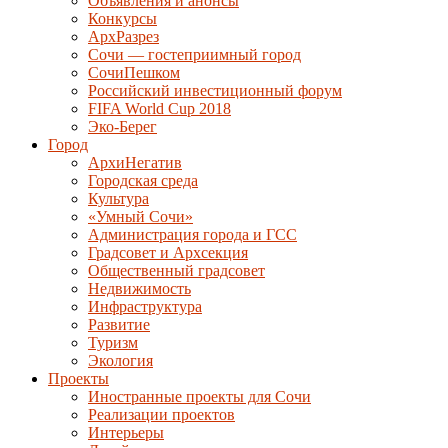
Объявления и анонсы
Конкурсы
АрхРазрез
Сочи — гостеприимный город
СочиПешком
Российский инвестиционный форум
FIFA World Cup 2018
Эко-Берег
Город
АрхиНегатив
Городская среда
Культура
«Умный Сочи»
Администрация города и ГСС
Градсовет и Архсекция
Общественный градсовет
Недвижимость
Инфраструктура
Развитие
Туризм
Экология
Проекты
Иностранные проекты для Сочи
Реализации проектов
Интерьеры