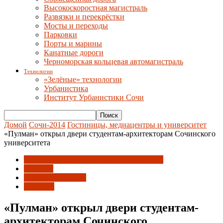
Высокоскоростная магистраль
Развязки и перекрёстки
Мосты и переходы
Парковки
Порты и марины
Канатные дороги
Черноморская кольцевая автомагистраль
Технологии
«Зелёные» технологии
Урбанистика
Институт Урбанистики Сочи
Домой
Сочи-2014
Гостиницы, медиацентры и университет
«Пулман» открыл двери студентам-архитекторам Сочинского
университета
Гостиницы, медиацентры и университет
Новости
После олимпиады
События
«Пулман» открыл двери студентам-
архитекторам Сочинского