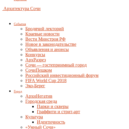
Архитектура Сочи
События
Бродячий лекторий
Краевые новости
Вести Минстроя РФ
Новое в законодательстве
Объявления и анонсы
Конкурсы
АрхРазрез
Сочи — гостеприимный город
СочиПешком
Российский инвестиционный форум
FIFA World Cup 2018
Эко-Берег
Город
АрхиНегатив
Городская среда
Парки и скверы
Граффити и стрит-арт
Культура
Идентичность
«Умный Сочи»