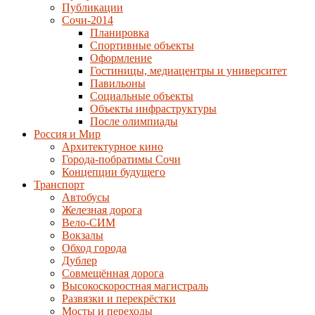
Публикации
Сочи-2014
Планировка
Спортивные объекты
Оформление
Гостиницы, медиацентры и университет
Павильоны
Социальные объекты
Объекты инфраструктуры
После олимпиады
Россия и Мир
Архитектурное кино
Города-побратимы Сочи
Концепции будущего
Транспорт
Автобусы
Железная дорога
Вело-СИМ
Вокзалы
Обход города
Дублер
Совмещённая дорога
Высокоскоростная магистраль
Развязки и перекрёстки
Мосты и переходы