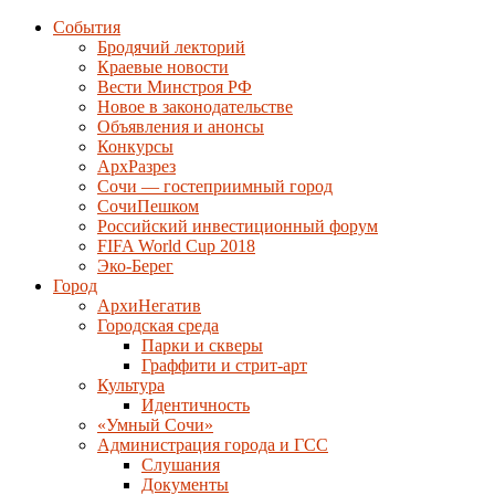
События
Бродячий лекторий
Краевые новости
Вести Минстроя РФ
Новое в законодательстве
Объявления и анонсы
Конкурсы
АрхРазрез
Сочи — гостеприимный город
СочиПешком
Российский инвестиционный форум
FIFA World Cup 2018
Эко-Берег
Город
АрхиНегатив
Городская среда
Парки и скверы
Граффити и стрит-арт
Культура
Идентичность
«Умный Сочи»
Администрация города и ГСС
Слушания
Документы