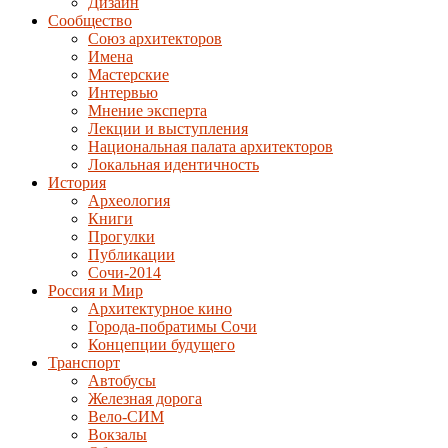
Дизайн
Сообщество
Союз архитекторов
Имена
Мастерские
Интервью
Мнение эксперта
Лекции и выступления
Национальная палата архитекторов
Локальная идентичность
История
Археология
Книги
Прогулки
Публикации
Сочи-2014
Россия и Мир
Архитектурное кино
Города-побратимы Сочи
Концепции будущего
Транспорт
Автобусы
Железная дорога
Вело-СИМ
Вокзалы