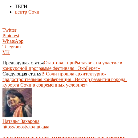
ТЕГИ
центр Сочи
Twitter
Pinterest
WhatsApp
Telegram
VK
Предыдущая статья
Стартовал приëм заявок на участие в
конкурсной программе фестиваля «ЭкоБерег»
Следующая статья
В Сочи прошла архитектурно-
градостроительная конференция «Вектор развития города-
курорта Сочи в современных условиях»
Наталья Захарова
https://boosty.to/nutkaaa