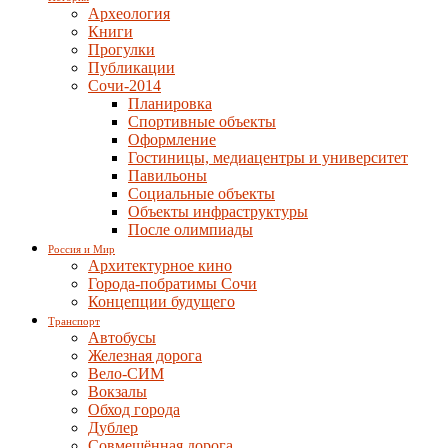
Археология
Книги
Прогулки
Публикации
Сочи-2014
Планировка
Спортивные объекты
Оформление
Гостиницы, медиацентры и университет
Павильоны
Социальные объекты
Объекты инфраструктуры
После олимпиады
Россия и Мир
Архитектурное кино
Города-побратимы Сочи
Концепции будущего
Транспорт
Автобусы
Железная дорога
Вело-СИМ
Вокзалы
Обход города
Дублер
Совмещённая дорога