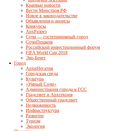
Краевые новости
Вести Минстроя РФ
Новое в законодательстве
Объявления и анонсы
Конкурсы
АрхРазрез
Сочи — гостеприимный город
СочиПешком
Российский инвестиционный форум
FIFA World Cup 2018
Эко-Берег
Город
АрхиНегатив
Городская среда
Культура
«Умный Сочи»
Администрация города и ГСС
Градсовет и Архсекция
Общественный градсовет
Недвижимость
Инфраструктура
Развитие
Туризм
Экология