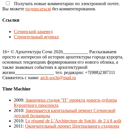
Получать новые комментарии по электронной почте.
Вы можете
подписатьсяi
без комментирования.
Ссылки
Сочинский краевед
Строительный журнал
16+ © Архитектура Сочи 2026___________ Рассказываем
просто и интересно об истории архитектуры города курорта,
основных тенденциях формирования его нового облика, а
также знаковых событиях в архитектурной
жизни_________________ тел. редакции: +7(988)2387111
Свяжитесь с нами:
arch-sochi@mail.ru
Time Machine
2009
:
Закончена стадия "П" проекта дороги-дублера
Курортного проспекта
2010
:
Завершается капитальный ремонт Сочинской
детской больницы
2010
:
Le résumé de L’Architecture de Sotchi, de 2 à 8 août
2011
:
Окончательный проект Центрального стадиона