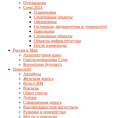
Публикации
Сочи-2014
Планировка
Спортивные объекты
Оформление
Гостиницы, медиацентры и университет
Павильоны
Социальные объекты
Объекты инфраструктуры
После олимпиады
Россия и Мир
Архитектурное кино
Города-побратимы Сочи
Концепции будущего
Транспорт
Автобусы
Железная дорога
Вело-СИМ
Вокзалы
Обход города
Дублер
Совмещённая дорога
Высокоскоростная магистраль
Развязки и перекрёстки
Мосты и переходы