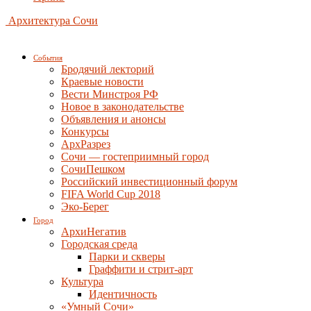
Архитектура Сочи
События
Бродячий лекторий
Краевые новости
Вести Минстроя РФ
Новое в законодательстве
Объявления и анонсы
Конкурсы
АрхРазрез
Сочи — гостеприимный город
СочиПешком
Российский инвестиционный форум
FIFA World Cup 2018
Эко-Берег
Город
АрхиНегатив
Городская среда
Парки и скверы
Граффити и стрит-арт
Культура
Идентичность
«Умный Сочи»