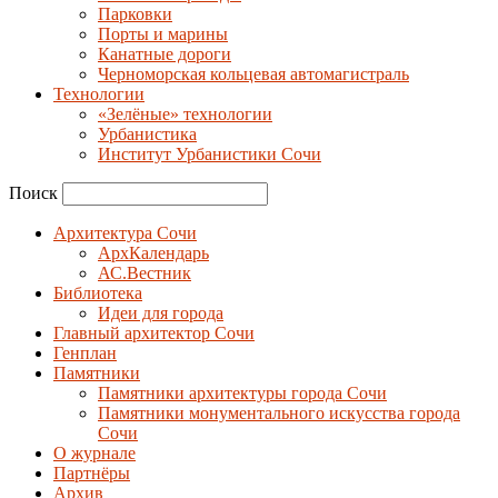
Парковки
Порты и марины
Канатные дороги
Черноморская кольцевая автомагистраль
Технологии
«Зелёные» технологии
Урбанистика
Институт Урбанистики Сочи
Поиск
Архитектура Сочи
АрхКалендарь
АС.Вестник
Библиотека
Идеи для города
Главный архитектор Сочи
Генплан
Памятники
Памятники архитектуры города Сочи
Памятники монументального искусства города
Сочи
О журнале
Партнёры
Архив