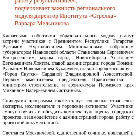
работу результативнее», —
подчеркивает важность регионального
модуля директор Института «Стрелка»
Варвара Мельникова.
Ключевыми событиями образовательного модуля станут
встречи участников с Президентом Республики Татарстан
Рустамом Нургалиевичем Миннихановым, избранным
губернатором Ивановской области Станиславом Сергеевичем
Воскресенским, мэром города Новосибирска Анатолием
Евгеньевичем Локтем, главой администрации города Тюмени
Русланом Николаевичем Кухаруком, главой городского округа
«Город Якутск» Сарданой Владимировной Авксентьевой,
Первым заместителем председателя Правительства —
министром строительства и архитектуры Пермского края
Михаилом Валерьевичем Сюткиным.
Спикерами программы также станут локальные отраслевые
эксперты, исследователи и городские активисты. Участники
смогут изучить и обсудить комплексную оценку городских
проектов, взаимодействие с администрацией города, работу с
проектной документацией.
Светланеа Москвичёвой, единственной сочинке, вошедшей в