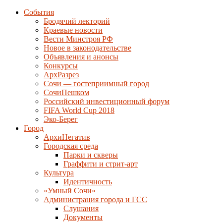
События
Бродячий лекторий
Краевые новости
Вести Минстроя РФ
Новое в законодательстве
Объявления и анонсы
Конкурсы
АрхРазрез
Сочи — гостеприимный город
СочиПешком
Российский инвестиционный форум
FIFA World Cup 2018
Эко-Берег
Город
АрхиНегатив
Городская среда
Парки и скверы
Граффити и стрит-арт
Культура
Идентичность
«Умный Сочи»
Администрация города и ГСС
Слушания
Документы