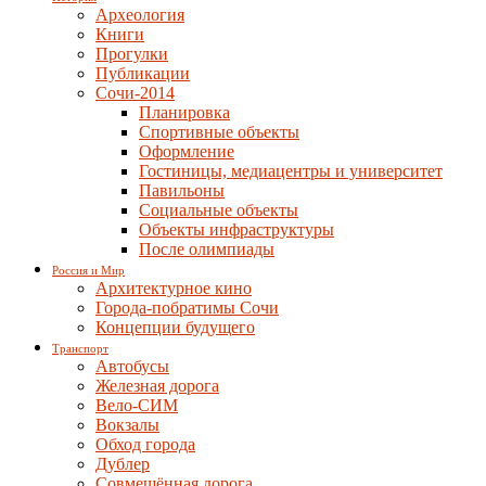
Археология
Книги
Прогулки
Публикации
Сочи-2014
Планировка
Спортивные объекты
Оформление
Гостиницы, медиацентры и университет
Павильоны
Социальные объекты
Объекты инфраструктуры
После олимпиады
Россия и Мир
Архитектурное кино
Города-побратимы Сочи
Концепции будущего
Транспорт
Автобусы
Железная дорога
Вело-СИМ
Вокзалы
Обход города
Дублер
Совмещённая дорога