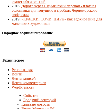
станет обязательной
2016
:
Дорога через Шаумянский перевал - платная
соломинка для тонущего в пробках Черноморского
побережья
2019
:
«КРАСКИ. СОЧИ. ЦИРК» как вдохновение для
маленьких художников
Народное софинансирование
Техническое
Регистрация
Войти
Лента записей
Лента комментариев
WordPress.org
События
Бродячий лекторий
Краевые новости
Вести Минстроя РФ