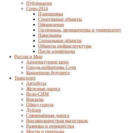
Публикации
Сочи-2014
Планировка
Спортивные объекты
Оформление
Гостиницы, медиацентры и университет
Павильоны
Социальные объекты
Объекты инфраструктуры
После олимпиады
Россия и Мир
Архитектурное кино
Города-побратимы Сочи
Концепции будущего
Транспорт
Автобусы
Железная дорога
Вело-СИМ
Вокзалы
Обход города
Дублер
Совмещённая дорога
Высокоскоростная магистраль
Развязки и перекрёстки
Мосты и переходы