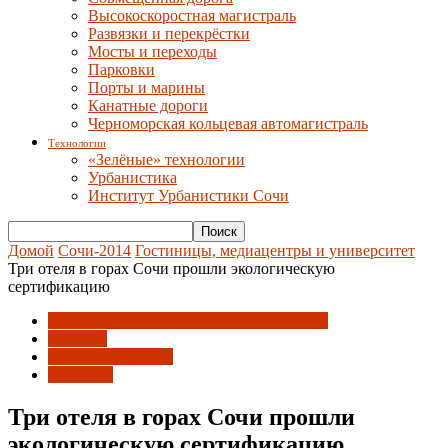
Высокоскоростная магистраль
Развязки и перекрёстки
Мосты и переходы
Парковки
Порты и марины
Канатные дороги
Черноморская кольцевая автомагистраль
Технологии
«Зелёные» технологии
Урбанистика
Институт Урбанистики Сочи
Домой
Сочи-2014
Гостиницы, медиацентры и университет
Три отеля в горах Сочи прошли экологическую
сертификацию
Гостиницы, медиацентры и университет
Новости
После олимпиады
Экология
Три отеля в горах Сочи прошли
экологическую сертификацию