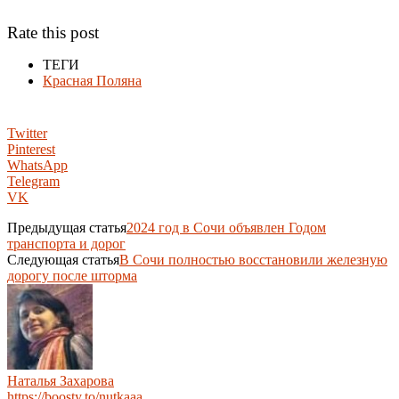
Rate this post
ТЕГИ
Красная Поляна
Twitter
Pinterest
WhatsApp
Telegram
VK
Предыдущая статья
2024 год в Сочи объявлен Годом
транспорта и дорог
Следующая статья
В Сочи полностью восстановили железную
дорогу после шторма
Наталья Захарова
https://boosty.to/nutkaaa