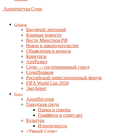
Архитектура Сочи
События
Бродячий лекторий
Краевые новости
Вести Минстроя РФ
Новое в законодательстве
Объявления и анонсы
Конкурсы
АрхРазрез
Сочи — гостеприимный город
СочиПешком
Российский инвестиционный форум
FIFA World Cup 2018
Эко-Берег
Город
АрхиНегатив
Городская среда
Парки и скверы
Граффити и стрит-арт
Культура
Идентичность
«Умный Сочи»