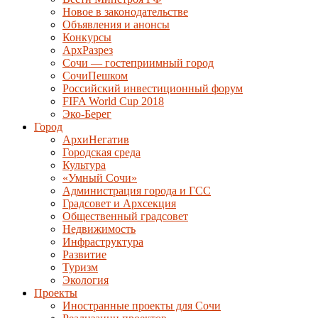
Новое в законодательстве
Объявления и анонсы
Конкурсы
АрхРазрез
Сочи — гостеприимный город
СочиПешком
Российский инвестиционный форум
FIFA World Cup 2018
Эко-Берег
Город
АрхиНегатив
Городская среда
Культура
«Умный Сочи»
Администрация города и ГСС
Градсовет и Архсекция
Общественный градсовет
Недвижимость
Инфраструктура
Развитие
Туризм
Экология
Проекты
Иностранные проекты для Сочи