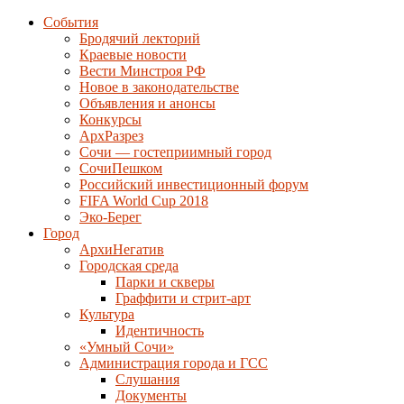
События
Бродячий лекторий
Краевые новости
Вести Минстроя РФ
Новое в законодательстве
Объявления и анонсы
Конкурсы
АрхРазрез
Сочи — гостеприимный город
СочиПешком
Российский инвестиционный форум
FIFA World Cup 2018
Эко-Берег
Город
АрхиНегатив
Городская среда
Парки и скверы
Граффити и стрит-арт
Культура
Идентичность
«Умный Сочи»
Администрация города и ГСС
Слушания
Документы