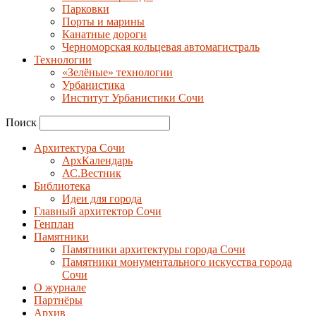
Парковки
Порты и марины
Канатные дороги
Черноморская кольцевая автомагистраль
Технологии
«Зелёные» технологии
Урбанистика
Институт Урбанистики Сочи
Поиск
Архитектура Сочи
АрхКалендарь
АС.Вестник
Библиотека
Идеи для города
Главный архитектор Сочи
Генплан
Памятники
Памятники архитектуры города Сочи
Памятники монументального искусства города
Сочи
О журнале
Партнёры
Архив