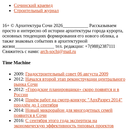
Сочинский краевед
Строительный журнал
16+ © Архитектура Сочи 2026___________ Рассказываем
просто и интересно об истории архитектуры города курорта,
основных тенденциях формирования его нового облика, а
также знаковых событиях в архитектурной
жизни_________________ тел. редакции: +7(988)2387111
Свяжитесь с нами:
arch-sochi@mail.ru
Time Machine
2009
:
Градостроительный совет 06 августа 2009
2012
:
Начался второй этап реконструкции центрального
рынка Сочи
2012
:
«Городские планировщики» скоро появятся и в
России
2014
:
Приём работ на смотр-конкурс "АрхРазрез 2014"
продлён до 1 сентября
2014
:
Новый микрорайон для многодетных семей
появится в Сочи
2016
:
С сентября этого года экспертиза на
экономическую эффективность типовых проектов