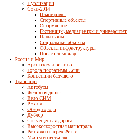
Публикации
Сочи-2014
Планировка
Спортивные объекты
Оформление
Гостиницы, медиацентры и университет
Павильоны
Социальные объекты
Объекты инфраструктуры
После олимпиады
Россия и Мир
Архитектурное кино
Города-побратимы Сочи
Концепции будущего
Транспорт
Автобусы
Железная дорога
Вело-СИМ
Вокзалы
Обход города
Дублер
Совмещённая дорога
Высокоскоростная магистраль
Развязки и перекрёстки
Мосты и переходы