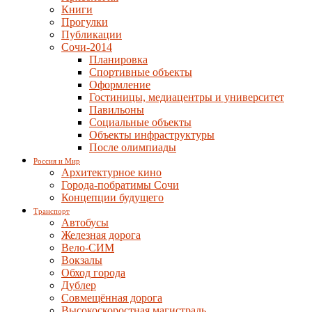
Книги
Прогулки
Публикации
Сочи-2014
Планировка
Спортивные объекты
Оформление
Гостиницы, медиацентры и университет
Павильоны
Социальные объекты
Объекты инфраструктуры
После олимпиады
Россия и Мир
Архитектурное кино
Города-побратимы Сочи
Концепции будущего
Транспорт
Автобусы
Железная дорога
Вело-СИМ
Вокзалы
Обход города
Дублер
Совмещённая дорога
Высокоскоростная магистраль