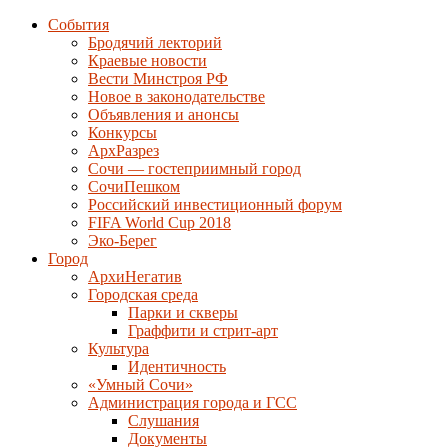
События
Бродячий лекторий
Краевые новости
Вести Минстроя РФ
Новое в законодательстве
Объявления и анонсы
Конкурсы
АрхРазрез
Сочи — гостеприимный город
СочиПешком
Российский инвестиционный форум
FIFA World Cup 2018
Эко-Берег
Город
АрхиНегатив
Городская среда
Парки и скверы
Граффити и стрит-арт
Культура
Идентичность
«Умный Сочи»
Администрация города и ГСС
Слушания
Документы