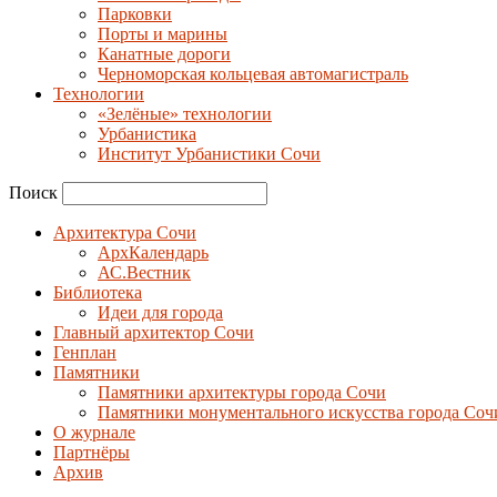
Парковки
Порты и марины
Канатные дороги
Черноморская кольцевая автомагистраль
Технологии
«Зелёные» технологии
Урбанистика
Институт Урбанистики Сочи
Поиск
Архитектура Сочи
АрхКалендарь
АС.Вестник
Библиотека
Идеи для города
Главный архитектор Сочи
Генплан
Памятники
Памятники архитектуры города Сочи
Памятники монументального искусства города Соч
О журнале
Партнёры
Архив