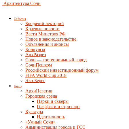
Архитектура Сочи
События
Бродячий лекторий
Краевые новости
Вести Минстроя РФ
Новое в законодательстве
Объявления и анонсы
Конкурсы
АрхРазрез
Сочи — гостеприимный город
СочиПешком
Российский инвестиционный форум
FIFA World Cup 2018
Эко-Берег
Город
АрхиНегатив
Городская среда
Парки и скверы
Граффити и стрит-арт
Культура
Идентичность
«Умный Сочи»
Администрация города и ГСС