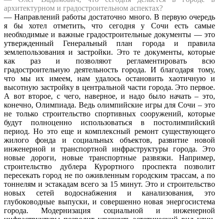
архитектурном и градостроительном аспектах?
— Направлений работы достаточно много. В первую очередь
я бы хотел отметить, что сегодня у Сочи есть самые
необходимые и важные градостроительные документы — это
утвержденный Генеральный план города и правила
землепользования и застройки. Это те документы, которые
как раз и позволяют регламентировать всю
градостроительную деятельность города. И благодаря тому,
что мы их имеем, нам удалось остановить хаотичную и
высотную застройку в центральной части города. Это первое.
А вот второе, с чего, наверное, и надо было начать – это,
конечно, Олимпиада. Ведь олимпийские игры для Сочи – это
не только строительство спортивных сооружений, которые
будут полноценно использоваться в постолимпийский
период. Но это еще и комплексный ремонт существующего
жилого фонда и социальных объектов, развитие новой
инженерной и транспортной инфраструктуры города. Это
новые дороги, новые транспортные развязки. Например,
строительство дублера Курортного проспекта позволит
пересекать город не по оживленным городским трассам, а по
тоннелям и эстакадам всего за 15 минут. Это и строительство
новых сетей водоснабжения и канализования, это
глубоководные выпуски, и совершенно новая энергосистема
города. Модернизация социальной и инженерной