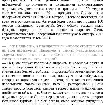
преобразиться. После реконструкции ширина новой
набережной, дополненная и украшенная архитектурным
ландшафтом, увеличится почти в три раза — 50 метров
составит пляжная зона и 30 — прогулочная. Общая длина
набережной составит 2 км 200 метров. Чтобы ее построить, на
всем ее протяжении вглубь моря будет отсыпано порядка 100
метров намывных территорий. Этот объект должен стать
брендом города и одной из визитных карточек Сочи.
Строительство этой набережной начнется уже в октябре 2011
года и завершится летом 2013.
— Олег Вадимович, а планируется ли какое-то строительство
на этой набережной. Например, в рамках международного
форума говорилось о том, что Сочи не хватает причальных
стенок для стоянок яхт и катеров?
— Нет, мы сейчас говорим о широком и красивом пляже и
новой набережной без какого-либо строительства, только с
элементами благоустройства – подсветкой и озеленением. Мы
сознательно пошли на этот шаг, потому что та набережная,
которая сегодня существует в Сочи, оказалась застроенной
небольшими магазинчиками, кафе и ресторанами. И она
станет просто торговой улицей второго плана, максимально
приближенной к морю. Что же касается стоянок для катеров и
парусных судов, то Сочи в перспективе должен стать центром
яхтенного туризма. На мой взгляд, было большое упущение,