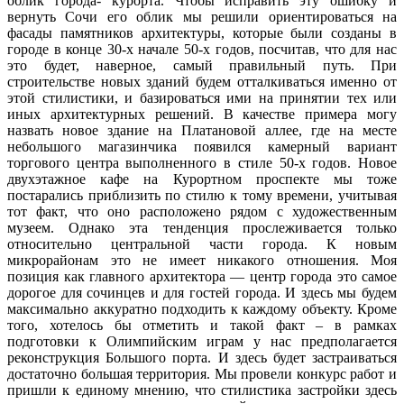
облик города- курорта. Чтобы исправить эту ошибку и
вернуть Сочи его облик мы решили ориентироваться на
фасады памятников архитектуры, которые были созданы в
городе в конце 30-х начале 50-х годов, посчитав, что для нас
это будет, наверное, самый правильный путь. При
строительстве новых зданий будем отталкиваться именно от
этой стилистики, и базироваться ими на принятии тех или
иных архитектурных решений. В качестве примера могу
назвать новое здание на Платановой аллее, где на месте
небольшого магазинчика появился камерный вариант
торгового центра выполненного в стиле 50-х годов. Новое
двухэтажное кафе на Курортном проспекте мы тоже
постарались приблизить по стилю к тому времени, учитывая
тот факт, что оно расположено рядом с художественным
музеем. Однако эта тенденция прослеживается только
относительно центральной части города. К новым
микрорайонам это не имеет никакого отношения. Моя
позиция как главного архитектора — центр города это самое
дорогое для сочинцев и для гостей города. И здесь мы будем
максимально аккуратно подходить к каждому объекту. Кроме
того, хотелось бы отметить и такой факт – в рамках
подготовки к Олимпийским играм у нас предполагается
реконструкция Большого порта. И здесь будет застраиваться
достаточно большая территория. Мы провели конкурс работ и
пришли к единому мнению, что стилистика застройки здесь