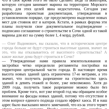
что в свое время этого не было сделано. Ведь та акватория,
которую сегодня занимает марина на территории Морского
порта, для этих целей явна недостаточна. Сегодня уже
разработана проектная документация, утвержденная в
установленном порядке, где предусмотрено выделение новых
мест для стоянок яхт и катеров. Кстати, в рамках форума эти
планы получили свое документальное подтверждение –
подписано соглашение о строительстве в Сочи одной из такой
марины для яхт на сумму более 1, 4 млрд. рублей.
— Олег Вадимович, вы сказали, что в историческом центре
города больше не будут строиться высотные здания, значит ли
это, что вы отказываетесь от высотного строительства? А
какие жилые дома будут строиться в Сочи?
— Утвержденные нами правила землепользования и
застройки четко определили регламенты постройки на
территории центральной части города. В настоящее время
высота новых зданий здесь ограничена 17-ю метрами, а это
значит, что получить разрешение на строительство здесь
зданий в девять этажей и более, уже невозможно. Хотя до
2009 года, получить такое разрешение можно было без
проблем. Кроме того, вот уже второй год мы обращаем особое
внимание на фасады новых зданий, потому что отсутствие в
этом вопросе единого подхода создало эффект хаоса. И в наш
адрес было высказано много замечаний, что из-за этого теряет