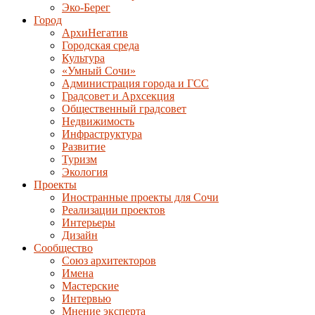
Эко-Берег
Город
АрхиНегатив
Городская среда
Культура
«Умный Сочи»
Администрация города и ГСС
Градсовет и Архсекция
Общественный градсовет
Недвижимость
Инфраструктура
Развитие
Туризм
Экология
Проекты
Иностранные проекты для Сочи
Реализации проектов
Интерьеры
Дизайн
Сообщество
Союз архитекторов
Имена
Мастерские
Интервью
Мнение эксперта