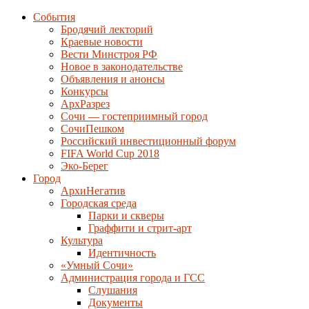
События
Бродячий лекторий
Краевые новости
Вести Минстроя РФ
Новое в законодательстве
Объявления и анонсы
Конкурсы
АрхРазрез
Сочи — гостеприимный город
СочиПешком
Российский инвестиционный форум
FIFA World Cup 2018
Эко-Берег
Город
АрхиНегатив
Городская среда
Парки и скверы
Граффити и стрит-арт
Культура
Идентичность
«Умный Сочи»
Администрация города и ГСС
Слушания
Документы