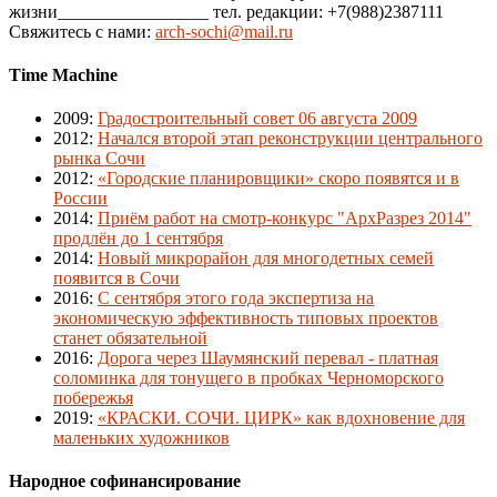
жизни_________________ тел. редакции: +7(988)2387111
Свяжитесь с нами:
arch-sochi@mail.ru
Time Machine
2009
:
Градостроительный совет 06 августа 2009
2012
:
Начался второй этап реконструкции центрального
рынка Сочи
2012
:
«Городские планировщики» скоро появятся и в
России
2014
:
Приём работ на смотр-конкурс "АрхРазрез 2014"
продлён до 1 сентября
2014
:
Новый микрорайон для многодетных семей
появится в Сочи
2016
:
С сентября этого года экспертиза на
экономическую эффективность типовых проектов
станет обязательной
2016
:
Дорога через Шаумянский перевал - платная
соломинка для тонущего в пробках Черноморского
побережья
2019
:
«КРАСКИ. СОЧИ. ЦИРК» как вдохновение для
маленьких художников
Народное софинансирование