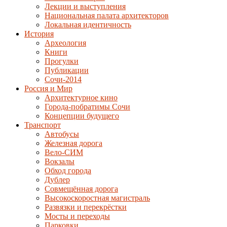
Лекции и выступления
Национальная палата архитекторов
Локальная идентичность
История
Археология
Книги
Прогулки
Публикации
Сочи-2014
Россия и Мир
Архитектурное кино
Города-побратимы Сочи
Концепции будущего
Транспорт
Автобусы
Железная дорога
Вело-СИМ
Вокзалы
Обход города
Дублер
Совмещённая дорога
Высокоскоростная магистраль
Развязки и перекрёстки
Мосты и переходы
Парковки