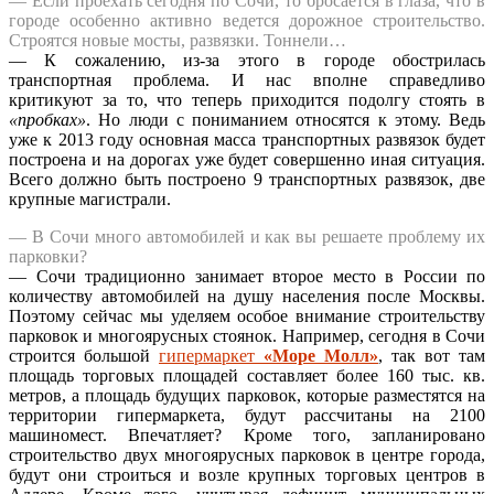
— Если проехать сегодня по Сочи, то бросается в глаза, что в
городе особенно активно ведется дорожное строительство.
Строятся новые мосты, развязки. Тоннели…
— К сожалению, из-за этого в городе обострилась
транспортная проблема. И нас вполне справедливо
критикуют за то, что теперь приходится подолгу стоять в
«пробках»
. Но люди с пониманием относятся к этому. Ведь
уже к 2013 году основная масса транспортных развязок будет
построена и на дорогах уже будет совершенно иная ситуация.
Всего должно быть построено 9 транспортных развязок, две
крупные магистрали.
— В Сочи много автомобилей и как вы решаете проблему их
парковки?
— Сочи традиционно занимает второе место в России по
количеству автомобилей на душу населения после Москвы.
Поэтому сейчас мы уделяем особое внимание строительству
парковок и многоярусных стоянок. Например, сегодня в Сочи
строится большой
гипермаркет
«Море Молл»
, так вот там
площадь торговых площадей составляет более 160 тыс. кв.
метров, а площадь будущих парковок, которые разместятся на
территории гипермаркета, будут рассчитаны на 2100
машиномест. Впечатляет? Кроме того, запланировано
строительство двух многоярусных парковок в центре города,
будут они строиться и возле крупных торговых центров в