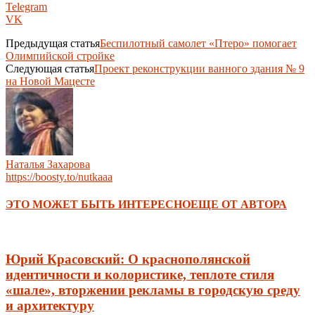
Telegram
VK
Предыдущая статья
Беспилотный самолет «Птеро» помогает
Олимпийской стройке
Следующая статья
Проект реконструкции ванного здания № 9
на Новой Мацесте
Наталья Захарова
https://boosty.to/nutkaaa
ЭТО МОЖЕТ БЫТЬ ИНТЕРЕСНО
ЕЩЕ ОТ АВТОРА
Юрий Красовский: О краснополянской
идентичности и колористике, теплоте стиля
«шале», вторжении рекламы в городскую среду
и архитектуру