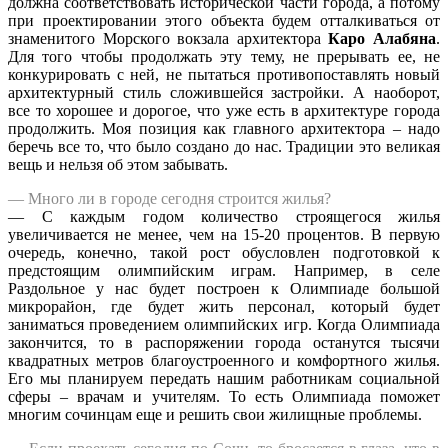
должна соответствовать исторической части города, а потому
при проектировании этого объекта будем отталкиваться от
знаменитого Морского вокзала архитектора
Каро Алабяна
.
Для того чтобы продолжать эту тему, не прерывать ее, не
конкурировать с ней, не пытаться противопоставлять новый
архитектурный стиль сложившейся застройки. А наоборот,
все то хорошее и дорогое, что уже есть в архитектуре города
продолжить. Моя позиция как главного архитектора – надо
беречь все то, что было создано до нас. Традиции это великая
вещь и нельзя об этом забывать.
— Много ли в городе сегодня строится жилья?
— C каждым годом количество строящегося жилья
увеличивается не менее, чем на 15-20 процентов. В первую
очередь, конечно, такой рост обусловлен подготовкой к
предстоящим олимпийским играм. Например, в селе
Раздольное у нас будет построен к Олимпиаде большой
микрорайон, где будет жить персонал, который будет
заниматься проведением олимпийских игр. Когда Олимпиада
закончится, то в распоряжении города останутся тысячи
квадратных метров благоустроенного и комфортного жилья.
Его мы планируем передать нашим работникам социальной
сферы – врачам и учителям. То есть Олимпиада поможет
многим сочинцам еще и решить свои жилищные проблемы.