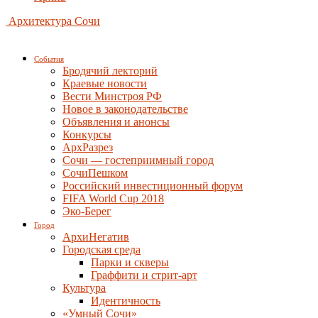
Архитектура Сочи
События
Бродячий лекторий
Краевые новости
Вести Минстроя РФ
Новое в законодательстве
Объявления и анонсы
Конкурсы
АрхРазрез
Сочи — гостеприимный город
СочиПешком
Российский инвестиционный форум
FIFA World Cup 2018
Эко-Берег
Город
АрхиНегатив
Городская среда
Парки и скверы
Граффити и стрит-арт
Культура
Идентичность
«Умный Сочи»