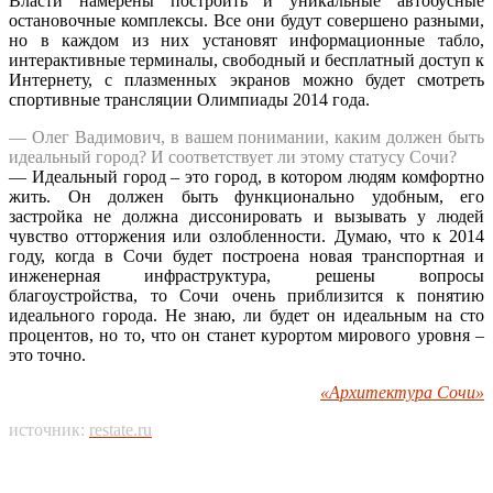
Власти намерены построить и уникальные автобусные
остановочные комплексы. Все они будут совершено разными,
но в каждом из них установят информационные табло,
интерактивные терминалы, свободный и бесплатный доступ к
Интернету, с плазменных экранов можно будет смотреть
спортивные трансляции Олимпиады 2014 года.
— Олег Вадимович, в вашем понимании, каким должен быть
идеальный город? И соответствует ли этому статусу Сочи?
— Идеальный город – это город, в котором людям комфортно
жить. Он должен быть функционально удобным, его
застройка не должна диссонировать и вызывать у людей
чувство отторжения или озлобленности. Думаю, что к 2014
году, когда в Сочи будет построена новая транспортная и
инженерная инфраструктура, решены вопросы
благоустройства, то Сочи очень приблизится к понятию
идеального города. Не знаю, ли будет он идеальным на сто
процентов, но то, что он станет курортом мирового уровня –
это точно.
«Архитектура Сочи»
источник:
restate.ru