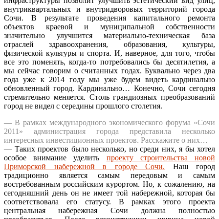
инфраструктуры позволит улучшить эстетический вид улиц,
внутриквартальных и внутридворовых территорий города
Сочи. В результате проведения капитального ремонта
объектов краевой и муниципальной собственности
значительно улучшится материально-техническая база
отраслей здравоохранения, образования, культуры,
физической культуры и спорта. И, наверное, для того, чтобы
все это поменять, когда-то потребовались бы десятилетия, а
мы сейчас говорим о считанных годах. Буквально через два
года уже к 2014 году мы уже будем видеть кардинально
обновленный город. Кардинально… Конечно, Сочи сегодня
стремительно меняется. Столь грандиозных преобразований
город не видел с середины прошлого столетия.
— В рамках международного экономического форума «Сочи
2011» администрация города представила несколько
интересных инвестиционных проектов. Расскажите о них…
— Таких проектов было несколько, но среди них, я бы хотел
особое внимание уделить
проекту строительства новой
Приморской набережной в городе Сочи.
Наш город
традиционно является самым передовым и самым
востребованным российским курортом. Но, к сожалению, на
сегодняшний день он не имеет той набережной, которая бы
соответствовала его статусу. В рамках этого проекта
центральная набережная Сочи должна полностью