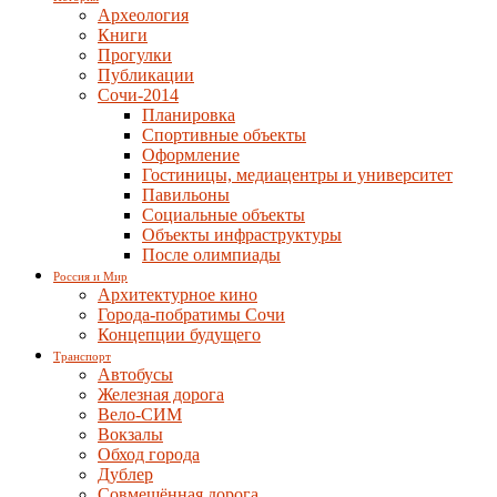
Археология
Книги
Прогулки
Публикации
Сочи-2014
Планировка
Спортивные объекты
Оформление
Гостиницы, медиацентры и университет
Павильоны
Социальные объекты
Объекты инфраструктуры
После олимпиады
Россия и Мир
Архитектурное кино
Города-побратимы Сочи
Концепции будущего
Транспорт
Автобусы
Железная дорога
Вело-СИМ
Вокзалы
Обход города
Дублер
Совмещённая дорога