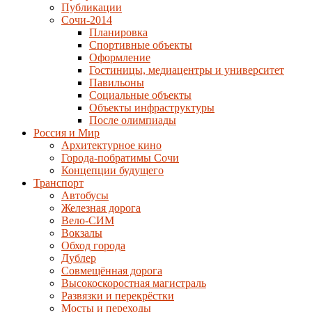
Публикации
Сочи-2014
Планировка
Спортивные объекты
Оформление
Гостиницы, медиацентры и университет
Павильоны
Социальные объекты
Объекты инфраструктуры
После олимпиады
Россия и Мир
Архитектурное кино
Города-побратимы Сочи
Концепции будущего
Транспорт
Автобусы
Железная дорога
Вело-СИМ
Вокзалы
Обход города
Дублер
Совмещённая дорога
Высокоскоростная магистраль
Развязки и перекрёстки
Мосты и переходы