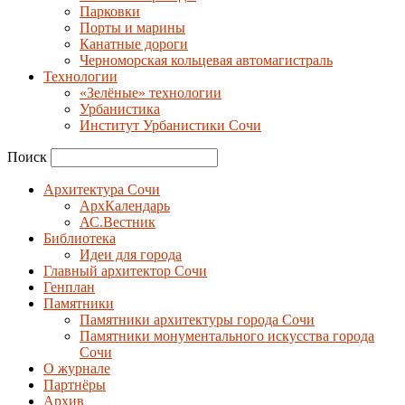
Парковки
Порты и марины
Канатные дороги
Черноморская кольцевая автомагистраль
Технологии
«Зелёные» технологии
Урбанистика
Институт Урбанистики Сочи
Поиск
Архитектура Сочи
АрхКалендарь
АС.Вестник
Библиотека
Идеи для города
Главный архитектор Сочи
Генплан
Памятники
Памятники архитектуры города Сочи
Памятники монументального искусства города
Сочи
О журнале
Партнёры
Архив