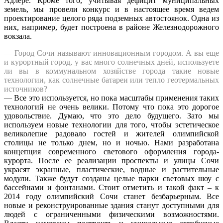
Адлере. Кроме того, учитывая дефицит муниципальных
земель, мы провели конкурс и в настоящее время ведем
проектирование целого ряда подземных автостоянок. Одна из
них, например, будет построена в районе Железнодорожного
вокзала.
— Город Сочи называют инновационным городом. А вы еще
и курортный город, у вас много солнечных дней, используете
ли вы в коммунальном хозяйстве города такие новые
технологии, как солнечные батареи или тепло геотермальных
источников?
— Все это используется, но пока масштабы применения таких
технологий не очень велики. Потому что пока это дорогое
удовольствие. Думаю, что это дело будущего. Зато мы
используем новые технологии для того, чтобы эстетическое
великолепие радовало гостей и жителей олимпийской
столицы не только днем, но и ночью. Нами разработана
концепция современного светового оформления города-
курорта. После ее реализации проспекты и улицы Сочи
украсят экранные, пластические, водные и растительные
модули. Также будут созданы целые парки световых шоу с
бассейнами и фонтанами. Стоит отметить и такой факт – к
2014 году олимпийский Сочи станет безбарьерным. Все
новые и реконструированные здания станут доступными для
людей с ограниченными физическими возможностями.