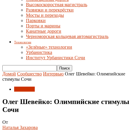
Высокоскоростная магистраль
Развязки и перекрёстки
Мосты и переходы
Парковки
Порты и марины
Канатные дороги
Черноморская кольцевая автомагистраль
Технологии
«Зелёные» технологии
Урбанистика
Институт Урбанистики Сочи
Домой
Сообщество
Интервью
Олег Шевейко: Олимпийские
стимулы Сочи
Интервью
Олег Шевейко: Олимпийские стимулы
Сочи
От
Наталья Захарова