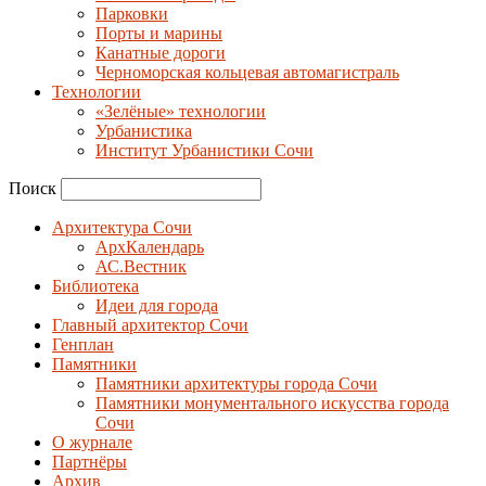
Парковки
Порты и марины
Канатные дороги
Черноморская кольцевая автомагистраль
Технологии
«Зелёные» технологии
Урбанистика
Институт Урбанистики Сочи
Поиск
Архитектура Сочи
АрхКалендарь
АС.Вестник
Библиотека
Идеи для города
Главный архитектор Сочи
Генплан
Памятники
Памятники архитектуры города Сочи
Памятники монументального искусства города
Сочи
О журнале
Партнёры
Архив