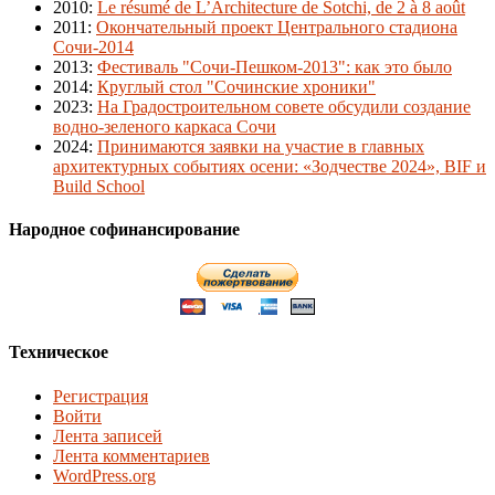
2010
:
Le résumé de L’Architecture de Sotchi, de 2 à 8 août
2011
:
Окончательный проект Центрального стадиона
Сочи-2014
2013
:
Фестиваль "Сочи-Пешком-2013": как это было
2014
:
Круглый стол "Сочинские хроники"
2023
:
На Градостроительном совете обсудили создание
водно-зеленого каркаса Сочи
2024
:
Принимаются заявки на участие в главных
архитектурных событиях осени: «Зодчестве 2024», BIF и
Build School
Народное софинансирование
Техническое
Регистрация
Войти
Лента записей
Лента комментариев
WordPress.org