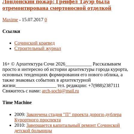
Лондонский пожар: Гренфел Тауэр была
отремонтирована смертоносной отделкой
Maxime
-
15.07.2017
0
Ссылки
Сочинский краевед
Строительный журнал
16+ © Архитектура Сочи 2026___________ Рассказываем
просто и интересно об истории архитектуры города курорта,
основных тенденциях формирования его нового облика, а
также знаковых событиях в архитектурной
жизни_________________ тел. редакции: +7(988)2387111
Свяжитесь с нами:
arch-sochi@mail.ru
Time Machine
2009
:
Закончена стадия "П" проекта дороги-дублера
Курортного проспекта
2010
:
Завершается капитальный ремонт Сочинской
детской больницы