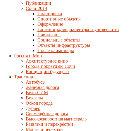
Публикации
Сочи-2014
Планировка
Спортивные объекты
Оформление
Гостиницы, медиацентры и университет
Павильоны
Социальные объекты
Объекты инфраструктуры
После олимпиады
Россия и Мир
Архитектурное кино
Города-побратимы Сочи
Концепции будущего
Транспорт
Автобусы
Железная дорога
Вело-СИМ
Вокзалы
Обход города
Дублер
Совмещённая дорога
Высокоскоростная магистраль
Развязки и перекрёстки
Мосты и переходы