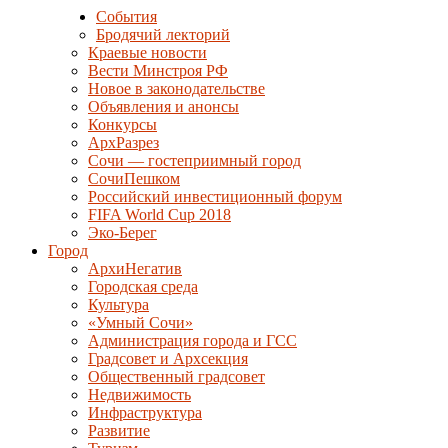
События
Бродячий лекторий
Краевые новости
Вести Минстроя РФ
Новое в законодательстве
Объявления и анонсы
Конкурсы
АрхРазрез
Сочи — гостеприимный город
СочиПешком
Российский инвестиционный форум
FIFA World Cup 2018
Эко-Берег
Город
АрхиНегатив
Городская среда
Культура
«Умный Сочи»
Администрация города и ГСС
Градсовет и Архсекция
Общественный градсовет
Недвижимость
Инфраструктура
Развитие