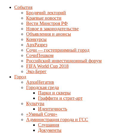
События
Бродячий лекторий
Краевые новости
Вести Минстроя РФ
Новое в законодательстве
Объявления и анонсы
Конкурсы
АрхРазрез
Сочи — гостеприимный город
СочиПешком
Российский инвестиционный форум
FIFA World Cup 2018
Эко-Берег
Город
АрхиНегатив
Городская среда
Парки и скверы
Граффити и стрит-арт
Культура
Идентичность
«Умный Сочи»
Администрация города и ГСС
Слушания
Документы