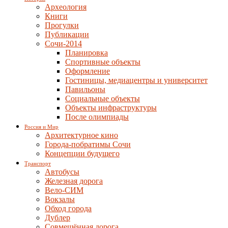
Археология
Книги
Прогулки
Публикации
Сочи-2014
Планировка
Спортивные объекты
Оформление
Гостиницы, медиацентры и университет
Павильоны
Социальные объекты
Объекты инфраструктуры
После олимпиады
Россия и Мир
Архитектурное кино
Города-побратимы Сочи
Концепции будущего
Транспорт
Автобусы
Железная дорога
Вело-СИМ
Вокзалы
Обход города
Дублер
Совмещённая дорога