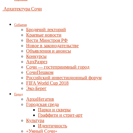
Архитектура Сочи
События
Бродячий лекторий
Краевые новости
Вести Минстроя РФ
Новое в законодательстве
Объявления и анонсы
Конкурсы
АрхРазрез
Сочи — гостеприимный город
СочиПешком
Российский инвестиционный форум
FIFA World Cup 2018
Эко-Берег
Город
АрхиНегатив
Городская среда
Парки и скверы
Граффити и стрит-арт
Культура
Идентичность
«Умный Сочи»