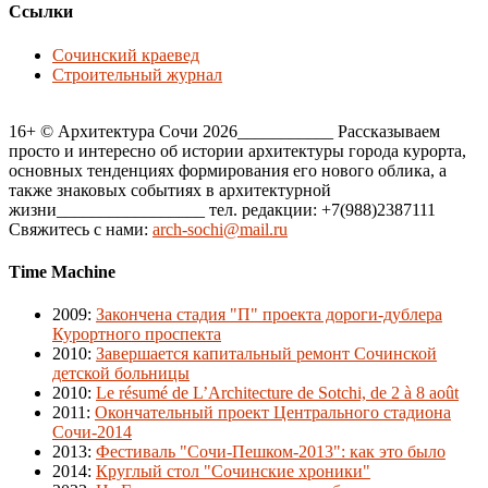
Ссылки
Сочинский краевед
Строительный журнал
16+ © Архитектура Сочи 2026___________ Рассказываем
просто и интересно об истории архитектуры города курорта,
основных тенденциях формирования его нового облика, а
также знаковых событиях в архитектурной
жизни_________________ тел. редакции: +7(988)2387111
Свяжитесь с нами:
arch-sochi@mail.ru
Time Machine
2009
:
Закончена стадия "П" проекта дороги-дублера
Курортного проспекта
2010
:
Завершается капитальный ремонт Сочинской
детской больницы
2010
:
Le résumé de L’Architecture de Sotchi, de 2 à 8 août
2011
:
Окончательный проект Центрального стадиона
Сочи-2014
2013
:
Фестиваль "Сочи-Пешком-2013": как это было
2014
:
Круглый стол "Сочинские хроники"