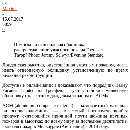
От
Maxime
-
15.07.2017
5859
0
Помогла ли огнеопасная облицовка
распространению ужасного пожара Гренфел
Тауэр? Photo: Jeremy Selwyn/Evening Standard
Лондонская высотка, опустошённая ужасным пожаром, могла
иметь огнеопасную облицовку, установленную во время
недавней реконструкции.
Доступные онлайн записи показывают, что подрядчик Harley
Facades Limited на Гренфелл Тауэр установил «навесную
облицовку с кассетным дождевым экраном из ACM».
ACM (aluminium composite material) — композитный материал
на основе алюминия, — тот самый воспламеняющийся
продукт, считающийся причиной почти дюжины крупных
пожаров в высотках по всему миру за последнее десятилетие,
включая пожар в Мельбурне (Австралия) в 2014 году.