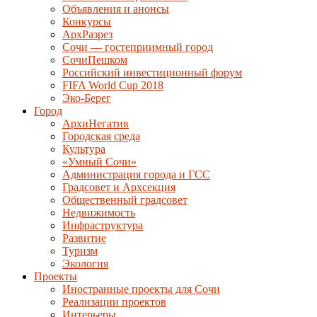
Объявления и анонсы
Конкурсы
АрхРазрез
Сочи — гостеприимный город
СочиПешком
Российский инвестиционный форум
FIFA World Cup 2018
Эко-Берег
Город
АрхиНегатив
Городская среда
Культура
«Умный Сочи»
Администрация города и ГСС
Градсовет и Архсекция
Общественный градсовет
Недвижимость
Инфраструктура
Развитие
Туризм
Экология
Проекты
Иностранные проекты для Сочи
Реализации проектов
Интерьеры