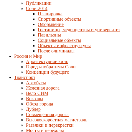
Публикации
Сочи-2014
Планировка
Спортивные объекты
Оформление
Гостиницы, медиацентры и университет
Павильоны
Социальные объекты
Объекты инфраструктуры
После олимпиады
Россия и Мир
Архитектурное кино
Города-побратимы Сочи
Концепции будущего
Транспорт
Автобусы
Железная дорога
Вело-СИМ
Вокзалы
Обход города
Дублер
Совмещённая дорога
Высокоскоростная магистраль
Развязки и перекрёстки
Мосты и переходы