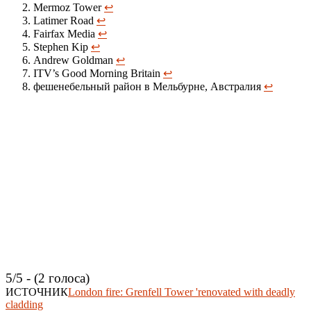
Mermoz Tower
↩
Latimer Road
↩
Fairfax Media
↩
Stephen Kip
↩
Andrew Goldman
↩
ITV’s Good Morning Britain
↩
фешенебельный район в Мельбурне, Австралия
↩
5/5 - (2 голоса)
ИСТОЧНИК
London fire: Grenfell Tower 'renovated with deadly
cladding