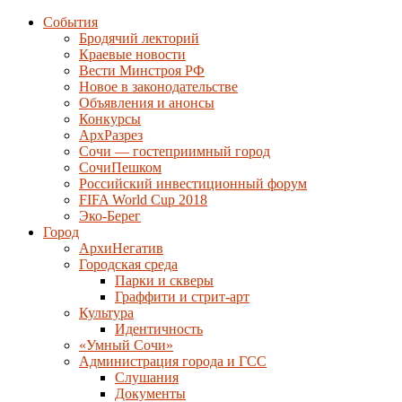
События
Бродячий лекторий
Краевые новости
Вести Минстроя РФ
Новое в законодательстве
Объявления и анонсы
Конкурсы
АрхРазрез
Сочи — гостеприимный город
СочиПешком
Российский инвестиционный форум
FIFA World Cup 2018
Эко-Берег
Город
АрхиНегатив
Городская среда
Парки и скверы
Граффити и стрит-арт
Культура
Идентичность
«Умный Сочи»
Администрация города и ГСС
Слушания
Документы