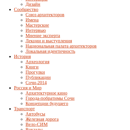
Дизайн
Сообщество
Союз архитекторов
Имена
Мастерские
Интервью
Мнение эксперта
Лекции и выступления
Национальная палата архитекторов
Локальная идентичность
История
Археология
Книги
Прогулки
Публикации
Сочи-2014
Россия и Мир
Архитектурное кино
Города-побратимы Сочи
Концепции будущего
Транспорт
Автобусы
Железная дорога
Вело-СИМ
Вокзалы