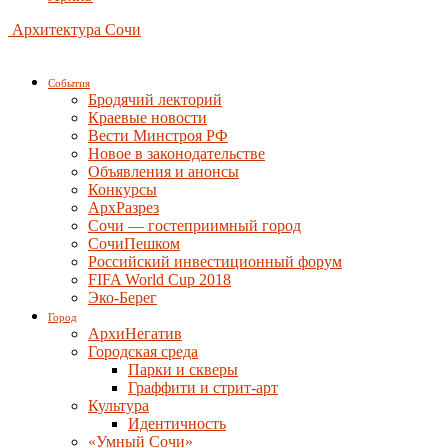
Архитектура Сочи
События
Бродячий лекторий
Краевые новости
Вести Минстроя РФ
Новое в законодательстве
Объявления и анонсы
Конкурсы
АрхРазрез
Сочи — гостеприимный город
СочиПешком
Российский инвестиционный форум
FIFA World Cup 2018
Эко-Берег
Город
АрхиНегатив
Городская среда
Парки и скверы
Граффити и стрит-арт
Культура
Идентичность
«Умный Сочи»