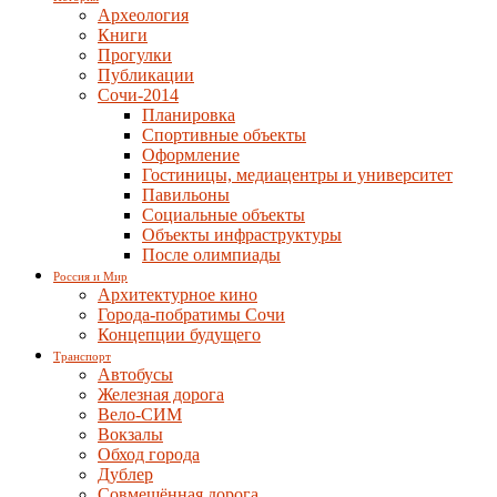
Археология
Книги
Прогулки
Публикации
Сочи-2014
Планировка
Спортивные объекты
Оформление
Гостиницы, медиацентры и университет
Павильоны
Социальные объекты
Объекты инфраструктуры
После олимпиады
Россия и Мир
Архитектурное кино
Города-побратимы Сочи
Концепции будущего
Транспорт
Автобусы
Железная дорога
Вело-СИМ
Вокзалы
Обход города
Дублер
Совмещённая дорога