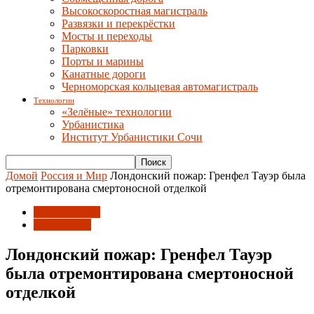
Высокоскоростная магистраль
Развязки и перекрёстки
Мосты и переходы
Парковки
Порты и марины
Канатные дороги
Черноморская кольцевая автомагистраль
Технологии
«Зелёные» технологии
Урбанистика
Институт Урбанистики Сочи
Домой
Россия и Мир
Лондонский пожар: Гренфел Тауэр была
отремонтирована смертоносной отделкой
Россия и Мир
Технологии
Лондонский пожар: Гренфел Тауэр
была отремонтирована смертоносной
отделкой