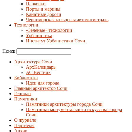
Парковки
Порты и марины
Канатные дороги
Черноморская кольцевая автомагистраль
Технологии
«Зелёные» технологии
Урбанистика
Институт Урбанистики Сочи
Поиск
Архитектура Сочи
АрхКалендарь
АС.Вестник
Библиотека
Идеи для города
Главный архитектор Сочи
Генплан
Памятники
Памятники архитектуры города Сочи
Памятники монументального искусства города
Сочи
О журнале
Партнёры
Архив