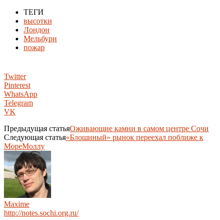
ТЕГИ
высотки
Лондон
Мельбурн
пожар
Twitter
Pinterest
WhatsApp
Telegram
VK
Предыдущая статья
Оживающие камни в самом центре Сочи
Следующая статья
«Блошиный» рынок переехал поближе к
МореМоллу
Maxime
http://notes.sochi.org.ru/