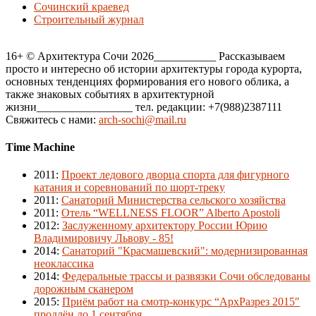
Сочинский краевед
Строительный журнал
16+ © Архитектура Сочи 2026___________ Рассказываем
просто и интересно об истории архитектуры города курорта,
основных тенденциях формирования его нового облика, а
также знаковых событиях в архитектурной
жизни_________________ тел. редакции: +7(988)2387111
Свяжитесь с нами:
arch-sochi@mail.ru
Time Machine
2011
:
Проект ледового дворца спорта для фигурного
катания и соревнований по шорт-треку
2011
:
Санаторий Министерства сельского хозяйства
2011
:
Отель “WELLNESS FLOOR” Alberto Apostoli
2012
:
Заслуженному архитектору России Юрию
Владимировичу Львову - 85!
2014
:
Санаторий "Красмашевский": модернизированная
неоклассика
2014
:
Федеральные трассы и развязки Сочи обследованы
дорожным сканером
2015
:
Приём работ на смотр-конкурс “АрхРазрез 2015″
продлён до 1 сентября