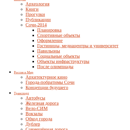
Археология
Книги
Прогулки
Публикации
Сочи-2014
Планировка
Спортивные объекты
Оформление
Гостиницы, медиацентры и университет
Павильоны
Социальные объекты
Объекты инфраструктуры
После олимпиады
Россия и Мир
Архитектурное кино
Города-побратимы Сочи
Концепции будущего
Транспорт
Автобусы
Железная дорога
Вело-СИМ
Вокзалы
Обход города
Дублер
Совмещённая дорога