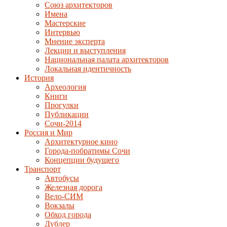
Союз архитекторов
Имена
Мастерские
Интервью
Мнение эксперта
Лекции и выступления
Национальная палата архитекторов
Локальная идентичность
История
Археология
Книги
Прогулки
Публикации
Сочи-2014
Россия и Мир
Архитектурное кино
Города-побратимы Сочи
Концепции будущего
Транспорт
Автобусы
Железная дорога
Вело-СИМ
Вокзалы
Обход города
Дублер