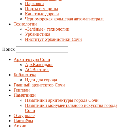
Парковки
Порты и марины
Канатные дороги
Черноморская кольцевая автомагистраль
Технологии
«Зелёные» технологии
Урбанистика
Институт Урбанистики Сочи
Поиск
Архитектура Сочи
АрхКалендарь
АС.Вестник
Библиотека
Идеи для города
Главный архитектор Сочи
Генплан
Памятники
Памятники архитектуры города Сочи
Памятники монументального искусства города
Сочи
О журнале
Партнёры
Архив