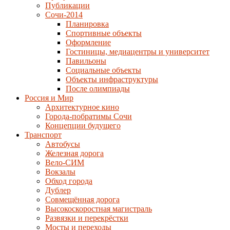
Публикации
Сочи-2014
Планировка
Спортивные объекты
Оформление
Гостиницы, медиацентры и университет
Павильоны
Социальные объекты
Объекты инфраструктуры
После олимпиады
Россия и Мир
Архитектурное кино
Города-побратимы Сочи
Концепции будущего
Транспорт
Автобусы
Железная дорога
Вело-СИМ
Вокзалы
Обход города
Дублер
Совмещённая дорога
Высокоскоростная магистраль
Развязки и перекрёстки
Мосты и переходы