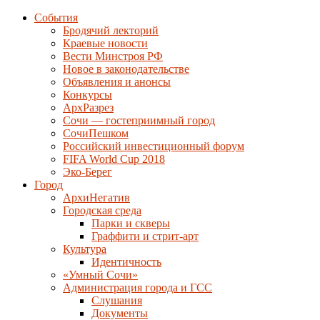
События
Бродячий лекторий
Краевые новости
Вести Минстроя РФ
Новое в законодательстве
Объявления и анонсы
Конкурсы
АрхРазрез
Сочи — гостеприимный город
СочиПешком
Российский инвестиционный форум
FIFA World Cup 2018
Эко-Берег
Город
АрхиНегатив
Городская среда
Парки и скверы
Граффити и стрит-арт
Культура
Идентичность
«Умный Сочи»
Администрация города и ГСС
Слушания
Документы