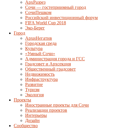
АрхРазрез
Сочи — гостеприимный город
СочиПешком
Российский инвестиционный форум
FIFA World Cup 2018
Эко-Берег
Город
АрхиНегатив
Городская среда
Культура
«Умный Сочи»
Администрация города и ГСС
Градсовет и Архсекция
Общественный градсовет
Недвижимость
Инфраструктура
Развитие
Туризм
Экология
Проекты
Иностранные проекты для Сочи
Реализации проектов
Интерьеры
Дизайн
Сообщество