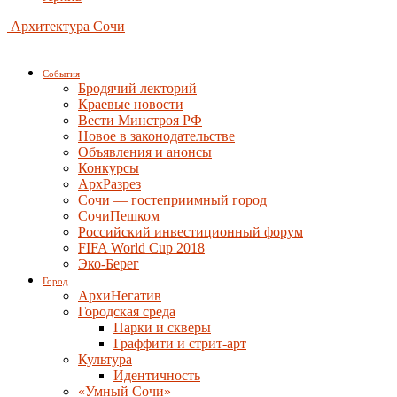
Архитектура Сочи
События
Бродячий лекторий
Краевые новости
Вести Минстроя РФ
Новое в законодательстве
Объявления и анонсы
Конкурсы
АрхРазрез
Сочи — гостеприимный город
СочиПешком
Российский инвестиционный форум
FIFA World Cup 2018
Эко-Берег
Город
АрхиНегатив
Городская среда
Парки и скверы
Граффити и стрит-арт
Культура
Идентичность
«Умный Сочи»