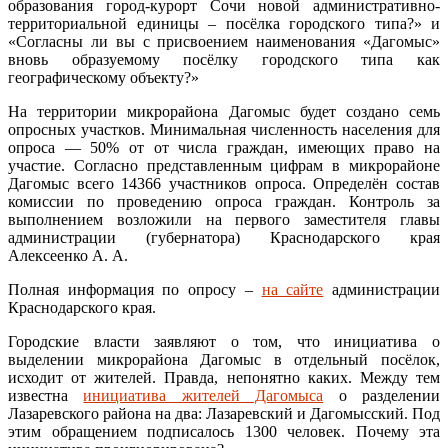
образования город-курорт Сочи новой административно-
территориальной единицы – посёлка городского типа?» и
«Согласны ли вы с присвоением наименования «Дагомыс»
вновь образуемому посёлку городского типа как
географическому объекту?»
На территории микрорайона Дагомыс будет создано семь
опросных участков. Минимальная численность населения для
опроса — 50% от от числа граждан, имеющих право на
участие. Согласно представленным цифрам в микрорайоне
Дагомыс всего 14366 участников опроса. Определён состав
комиссии по проведению опроса граждан. Контроль за
выполнением возложили на первого заместителя главы
администрации (губернатора) Краснодарского края
Алексеенко А. А.
Полная информация по опросу –
на сайте
администрации
Краснодарского края.
Городские власти заявляют о том, что инициатива о
выделении микрорайона Дагомыс в отдельный посёлок,
исходит от жителей. Правда, непонятно каких. Между тем
известна
инициатива жителей Дагомыса
о разделении
Лазаревского района на два: Лазаревский и Дагомысский. Под
этим обращением подписалось 1300 человек. Почему эта