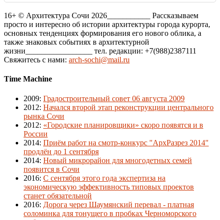
16+ © Архитектура Сочи 2026___________ Рассказываем
просто и интересно об истории архитектуры города курорта,
основных тенденциях формирования его нового облика, а
также знаковых событиях в архитектурной
жизни_________________ тел. редакции: +7(988)2387111
Свяжитесь с нами:
arch-sochi@mail.ru
Time Machine
2009
:
Градостроительный совет 06 августа 2009
2012
:
Начался второй этап реконструкции центрального
рынка Сочи
2012
:
«Городские планировщики» скоро появятся и в
России
2014
:
Приём работ на смотр-конкурс "АрхРазрез 2014"
продлён до 1 сентября
2014
:
Новый микрорайон для многодетных семей
появится в Сочи
2016
:
С сентября этого года экспертиза на
экономическую эффективность типовых проектов
станет обязательной
2016
:
Дорога через Шаумянский перевал - платная
соломинка для тонущего в пробках Черноморского