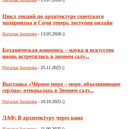
Цикл лекций по архитектуре советского
модернизма в Сочи теперь доступен онлайн
Наталья Захарова
-
13.05.2026
0
Ботаническая живопись – наука и искусство
вновь встретились в зимнем саду...
Наталья Захарова
-
25.11.2025
0
Выставка «Чёрное море – море, объединяющее
сердца» отекрылась в Зимнем саду...
Наталья Захарова
-
10.10.2025
0
ЛАФ: В архитектуру через кино
Наталья Захарова
-
11.09.2025
0