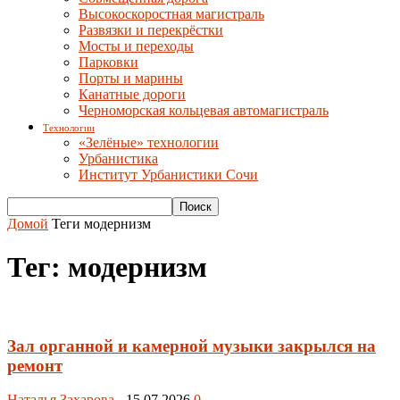
Высокоскоростная магистраль
Развязки и перекрёстки
Мосты и переходы
Парковки
Порты и марины
Канатные дороги
Черноморская кольцевая автомагистраль
Технологии
«Зелёные» технологии
Урбанистика
Институт Урбанистики Сочи
Домой
Теги
модернизм
Тег: модернизм
Зал органной и камерной музыки закрылся на
ремонт
Наталья Захарова
-
15.07.2026
0