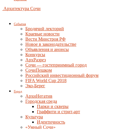
Архитектура Сочи
События
Бродячий лекторий
Краевые новости
Вести Минстроя РФ
Новое в законодательстве
Объявления и анонсы
Конкурсы
АрхРазрез
Сочи — гостеприимный город
СочиПешком
Российский инвестиционный форум
FIFA World Cup 2018
Эко-Берег
Город
АрхиНегатив
Городская среда
Парки и скверы
Граффити и стрит-арт
Культура
Идентичность
«Умный Сочи»