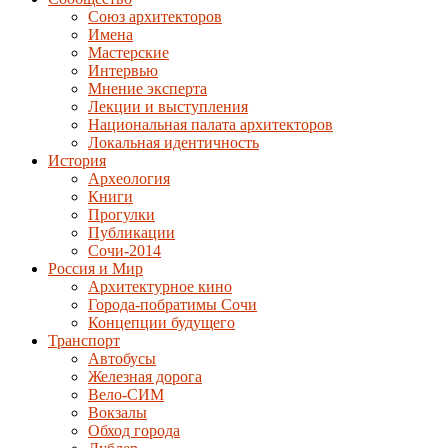
Союз архитекторов
Имена
Мастерские
Интервью
Мнение эксперта
Лекции и выступления
Национальная палата архитекторов
Локальная идентичность
История
Археология
Книги
Прогулки
Публикации
Сочи-2014
Россия и Мир
Архитектурное кино
Города-побратимы Сочи
Концепции будущего
Транспорт
Автобусы
Железная дорога
Вело-СИМ
Вокзалы
Обход города