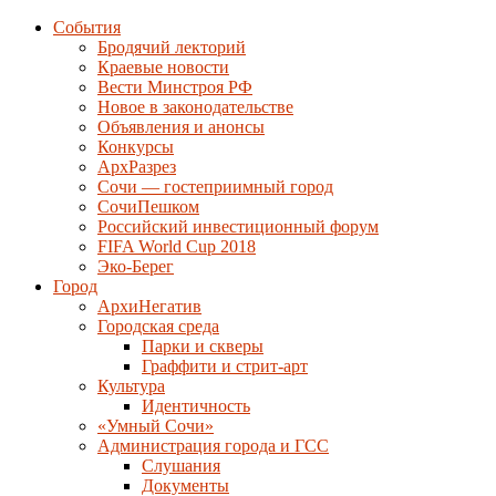
События
Бродячий лекторий
Краевые новости
Вести Минстроя РФ
Новое в законодательстве
Объявления и анонсы
Конкурсы
АрхРазрез
Сочи — гостеприимный город
СочиПешком
Российский инвестиционный форум
FIFA World Cup 2018
Эко-Берег
Город
АрхиНегатив
Городская среда
Парки и скверы
Граффити и стрит-арт
Культура
Идентичность
«Умный Сочи»
Администрация города и ГСС
Слушания
Документы