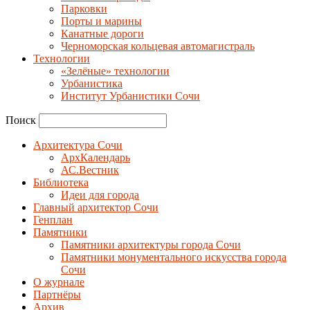
Парковки
Порты и марины
Канатные дороги
Черноморская кольцевая автомагистраль
Технологии
«Зелёные» технологии
Урбанистика
Институт Урбанистики Сочи
Поиск
Архитектура Сочи
АрхКалендарь
АС.Вестник
Библиотека
Идеи для города
Главный архитектор Сочи
Генплан
Памятники
Памятники архитектуры города Сочи
Памятники монументального искусства города
Сочи
О журнале
Партнёры
Архив