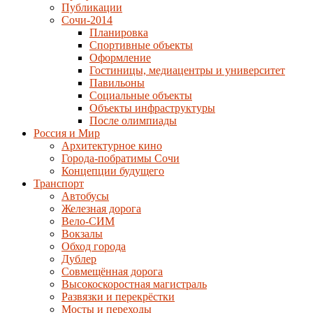
Публикации
Сочи-2014
Планировка
Спортивные объекты
Оформление
Гостиницы, медиацентры и университет
Павильоны
Социальные объекты
Объекты инфраструктуры
После олимпиады
Россия и Мир
Архитектурное кино
Города-побратимы Сочи
Концепции будущего
Транспорт
Автобусы
Железная дорога
Вело-СИМ
Вокзалы
Обход города
Дублер
Совмещённая дорога
Высокоскоростная магистраль
Развязки и перекрёстки
Мосты и переходы