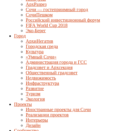
АрхРазрез
Сочи — гостеприимный город
СочиПешком
Российский инвестиционный форум
FIFA World Cup 2018
Эко-Берег
Город
АрхиНегатив
Городская среда
Культура
«Умный Сочи»
Администрация города и ГСС
Градсовет и Архсекция
Общественный градсовет
Недвижимость
Инфраструктура
Развитие
Туризм
Экология
Проекты
Иностранные проекты для Сочи
Реализации проектов
Интерьеры
Дизайн
Сообщество