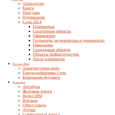
Археология
Книги
Прогулки
Публикации
Сочи-2014
Планировка
Спортивные объекты
Оформление
Гостиницы, медиацентры и университет
Павильоны
Социальные объекты
Объекты инфраструктуры
После олимпиады
Россия и Мир
Архитектурное кино
Города-побратимы Сочи
Концепции будущего
Транспорт
Автобусы
Железная дорога
Вело-СИМ
Вокзалы
Обход города
Дублер
Совмещённая дорога