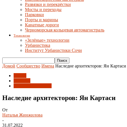
Развязки и перекрёстки
Мосты и переходы
Парковки
Порты и марины
Канатные дороги
Черноморская кольцевая автомагистраль
Технологии
«Зелёные» технологии
Урбанистика
Институт Урбанистики Сочи
Домой
Сообщество
Имена
Наследие архитекторов: Ян Картаси
Имена
Новости
Союз архитекторов
Наследие архитекторов: Ян Картаси
От
Наталья Жинжилова
-
31.07.2022