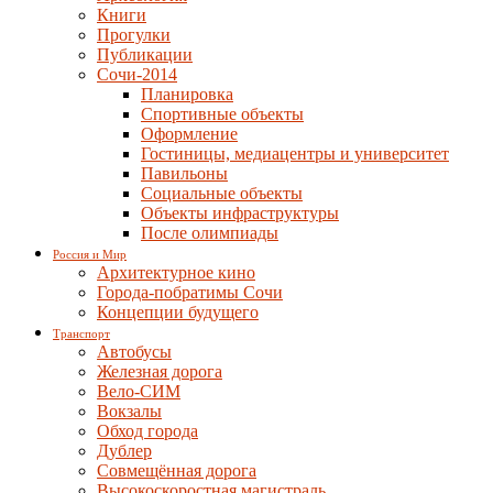
Книги
Прогулки
Публикации
Сочи-2014
Планировка
Спортивные объекты
Оформление
Гостиницы, медиацентры и университет
Павильоны
Социальные объекты
Объекты инфраструктуры
После олимпиады
Россия и Мир
Архитектурное кино
Города-побратимы Сочи
Концепции будущего
Транспорт
Автобусы
Железная дорога
Вело-СИМ
Вокзалы
Обход города
Дублер
Совмещённая дорога
Высокоскоростная магистраль