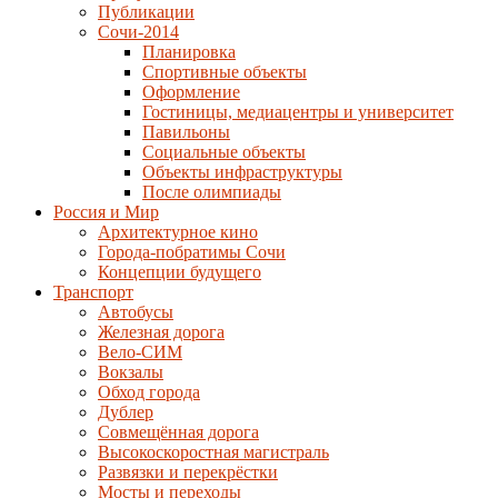
Публикации
Сочи-2014
Планировка
Спортивные объекты
Оформление
Гостиницы, медиацентры и университет
Павильоны
Социальные объекты
Объекты инфраструктуры
После олимпиады
Россия и Мир
Архитектурное кино
Города-побратимы Сочи
Концепции будущего
Транспорт
Автобусы
Железная дорога
Вело-СИМ
Вокзалы
Обход города
Дублер
Совмещённая дорога
Высокоскоростная магистраль
Развязки и перекрёстки
Мосты и переходы