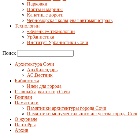
Парковки
Порты и марины
Канатные дороги
Черноморская кольцевая автомагистраль
Технологии
«Зелёные» технологии
Урбанистика
Институт Урбанистики Сочи
Поиск
Архитектура Сочи
АрхКалендарь
АС.Вестник
Библиотека
Идеи для города
Главный архитектор Сочи
Генплан
Памятники
Памятники архитектуры города Сочи
Памятники монументального искусства города Соч
О журнале
Партнёры
Архив