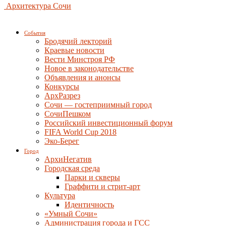
Архитектура Сочи
События
Бродячий лекторий
Краевые новости
Вести Минстроя РФ
Новое в законодательстве
Объявления и анонсы
Конкурсы
АрхРазрез
Сочи — гостеприимный город
СочиПешком
Российский инвестиционный форум
FIFA World Cup 2018
Эко-Берег
Город
АрхиНегатив
Городская среда
Парки и скверы
Граффити и стрит-арт
Культура
Идентичность
«Умный Сочи»
Администрация города и ГСС