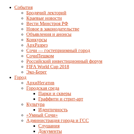
События
Бродячий лекторий
Краевые новости
Вести Минстроя РФ
Новое в законодательстве
Объявления и анонсы
Конкурсы
АрхРазрез
Сочи — гостеприимный город
СочиПешком
Российский инвестиционный форум
FIFA World Cup 2018
Эко-Берег
Город
АрхиНегатив
Городская среда
Парки и скверы
Граффити и стрит-арт
Культура
Идентичность
«Умный Сочи»
Администрация города и ГСС
Слушания
Документы