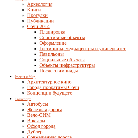
Археология
Книги
Прогулки
Публикации
Сочи-2014
Планировка
Спортивные объекты
Оформление
Гостиницы, медиацентры и университет
Павильоны
Социальные объекты
Объекты инфраструктуры
После олимпиады
Россия и Мир
Архитектурное кино
Города-побратимы Сочи
Концепции будущего
Транспорт
Автобусы
Железная дорога
Вело-СИМ
Вокзалы
Обход города
Дублер
Совмещённая дорога