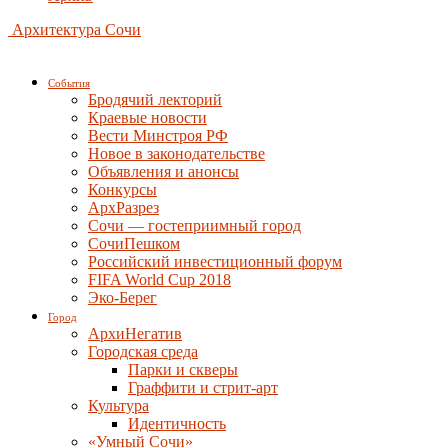
Архитектура Сочи
События
Бродячий лекторий
Краевые новости
Вести Минстроя РФ
Новое в законодательстве
Объявления и анонсы
Конкурсы
АрхРазрез
Сочи — гостеприимный город
СочиПешком
Российский инвестиционный форум
FIFA World Cup 2018
Эко-Берег
Город
АрхиНегатив
Городская среда
Парки и скверы
Граффити и стрит-арт
Культура
Идентичность
«Умный Сочи»