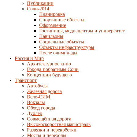
Публикации
Сочи-2014
Планировка
Спортивные объекты
Оформление
Гостиницы, медиацентры и университет
Павильоны
Социальные объекты
Объекты инфраструктуры
После олимпиады
Россия и Мир
Архитектурное кино
Города-побратимы Сочи
Концепции будущего
Транспорт
Автобусы
Железная дорога
Вело-СИМ
Вокзалы
Обход города
Дублер
Совмещённая дорога
Высокоскоростная магистраль
Развязки и перекрёстки
Мосты и переходы