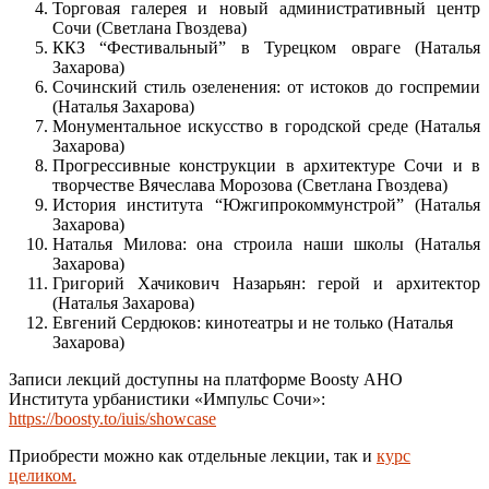
Торговая галерея и новый административный центр
Сочи (Светлана Гвоздева)
ККЗ “Фестивальный” в Турецком овраге (Наталья
Захарова)
Сочинский стиль озеленения: от истоков до госпремии
(Наталья Захарова)
Монументальное искусство в городской среде (Наталья
Захарова)
Прогрессивные конструкции в архитектуре Сочи и в
творчестве Вячеслава Морозова (Светлана Гвоздева)
История института “Южгипрокоммунстрой” (Наталья
Захарова)
Наталья Милова: она строила наши школы (Наталья
Захарова)
Григорий Хачикович Назарьян: герой и архитектор
(Наталья Захарова)
Евгений Сердюков: кинотеатры и не только (Наталья
Захарова)
Записи лекций доступны на платформе Boosty АНО
Института урбанистики «Импульс Сочи»:
https://boosty.to/iuis/showcase
Приобрести можно как отдельные лекции, так и
курс
целиком.