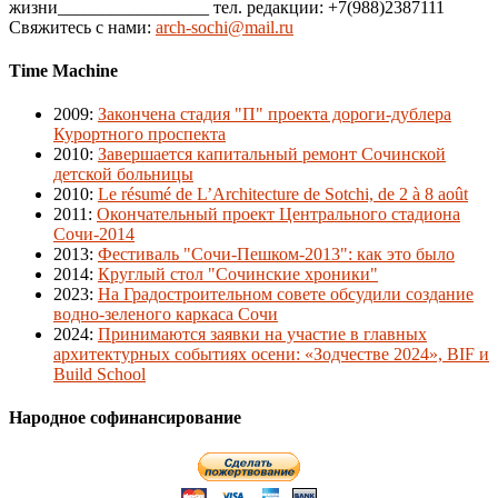
жизни_________________ тел. редакции: +7(988)2387111
Свяжитесь с нами:
arch-sochi@mail.ru
Time Machine
2009
:
Закончена стадия "П" проекта дороги-дублера
Курортного проспекта
2010
:
Завершается капитальный ремонт Сочинской
детской больницы
2010
:
Le résumé de L’Architecture de Sotchi, de 2 à 8 août
2011
:
Окончательный проект Центрального стадиона
Сочи-2014
2013
:
Фестиваль "Сочи-Пешком-2013": как это было
2014
:
Круглый стол "Сочинские хроники"
2023
:
На Градостроительном совете обсудили создание
водно-зеленого каркаса Сочи
2024
:
Принимаются заявки на участие в главных
архитектурных событиях осени: «Зодчестве 2024», BIF и
Build School
Народное софинансирование