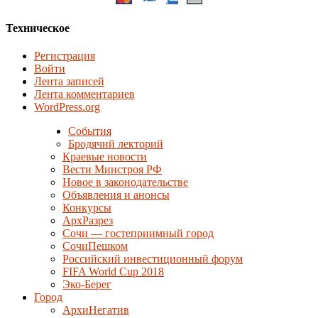
Техническое
Регистрация
Войти
Лента записей
Лента комментариев
WordPress.org
События
Бродячий лекторий
Краевые новости
Вести Минстроя РФ
Новое в законодательстве
Объявления и анонсы
Конкурсы
АрхРазрез
Сочи — гостеприимный город
СочиПешком
Российский инвестиционный форум
FIFA World Cup 2018
Эко-Берег
Город
АрхиНегатив