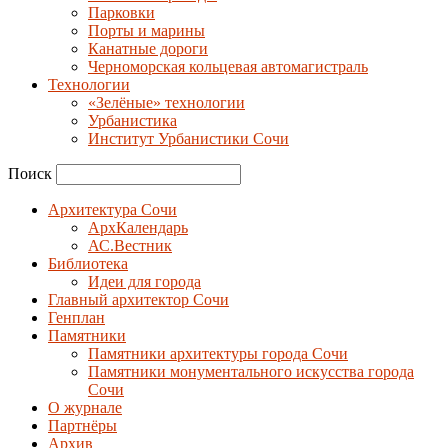
Парковки
Порты и марины
Канатные дороги
Черноморская кольцевая автомагистраль
Технологии
«Зелёные» технологии
Урбанистика
Институт Урбанистики Сочи
Поиск
Архитектура Сочи
АрхКалендарь
АС.Вестник
Библиотека
Идеи для города
Главный архитектор Сочи
Генплан
Памятники
Памятники архитектуры города Сочи
Памятники монументального искусства города
Сочи
О журнале
Партнёры
Архив