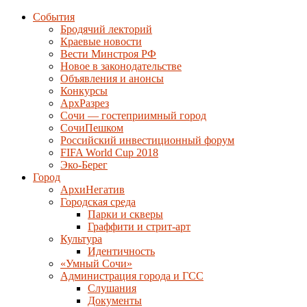
События
Бродячий лекторий
Краевые новости
Вести Минстроя РФ
Новое в законодательстве
Объявления и анонсы
Конкурсы
АрхРазрез
Сочи — гостеприимный город
СочиПешком
Российский инвестиционный форум
FIFA World Cup 2018
Эко-Берег
Город
АрхиНегатив
Городская среда
Парки и скверы
Граффити и стрит-арт
Культура
Идентичность
«Умный Сочи»
Администрация города и ГСС
Слушания
Документы