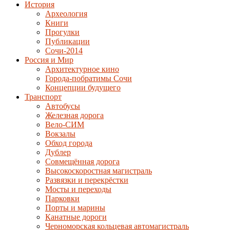
История
Археология
Книги
Прогулки
Публикации
Сочи-2014
Россия и Мир
Архитектурное кино
Города-побратимы Сочи
Концепции будущего
Транспорт
Автобусы
Железная дорога
Вело-СИМ
Вокзалы
Обход города
Дублер
Совмещённая дорога
Высокоскоростная магистраль
Развязки и перекрёстки
Мосты и переходы
Парковки
Порты и марины
Канатные дороги
Черноморская кольцевая автомагистраль