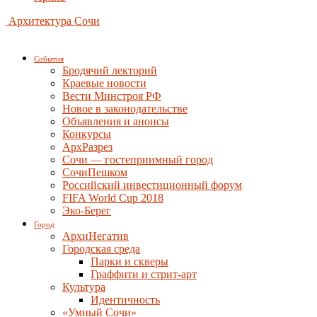
Архитектура Сочи
События
Бродячий лекторий
Краевые новости
Вести Минстроя РФ
Новое в законодательстве
Объявления и анонсы
Конкурсы
АрхРазрез
Сочи — гостеприимный город
СочиПешком
Российский инвестиционный форум
FIFA World Cup 2018
Эко-Берег
Город
АрхиНегатив
Городская среда
Парки и скверы
Граффити и стрит-арт
Культура
Идентичность
«Умный Сочи»