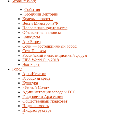
WordPress.org
События
Бродячий лекторий
Краевые новости
Вести Минстроя РФ
Новое в законодательстве
Объявления и анонсы
Конкурсы
АрхРазрез
Сочи — гостеприимный город
СочиПешком
Российский инвестиционный форум
FIFA World Cup 2018
Эко-Берег
Город
АрхиНегатив
Городская среда
Культура
«Умный Сочи»
Администрация города и ГСС
Градсовет и Архсекция
Общественный градсовет
Недвижимость
Инфраструктура