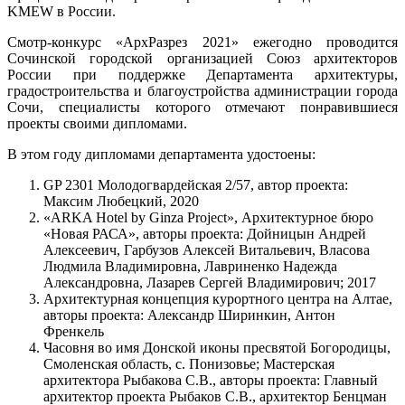
KMEW в России.
Смотр-конкурс «АрхРазрез 2021» ежегодно проводится
Сочинской городской организацией Союз архитекторов
России при поддержке Департамента архитектуры,
градостроительства и благоустройства администрации города
Сочи, специалисты которого отмечают понравившиеся
проекты своими дипломами.
В этом году дипломами департамента удостоены:
GP 2301 Молодогвардейская 2/57, автор проекта:
Максим Любецкий, 2020
«ARKA Hotel by Ginza Project», Архитектурное бюро
«Новая РАСА», авторы проекта: Дойницын Андрей
Алексеевич, Гарбузов Алексей Витальевич, Власова
Людмила Владимировна, Лавриненко Надежда
Александровна, Лазарев Сергей Владимирович; 2017
Архитектурная концепция курортного центра на Алтае,
авторы проекта: Александр Ширинкин, Антон
Френкель
Часовня во имя Донской иконы пресвятой Богородицы,
Смоленская область, с. Понизовье; Мастерская
архитектора Рыбакова С.В., авторы проекта: Главный
архитектор проекта Рыбаков С.В., архитектор Бенцман