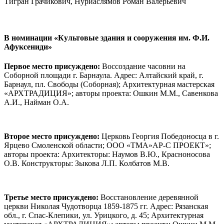
Тигран Грачикович, Нуриаслямов Роман Валерьевич
В номинации
«Культовые здания и сооружения им. Ф.И.
Афуксениди»
Первое место присуждено:
Воссоздание часовни на
Соборной площади г. Барнаула. Адрес: Алтайский край, г.
Барнаул, пл. Свободы (Соборная); Архитектурная мастерская
«АРХТРАДИЦИЯ»; авторы проекта: Ошкин М.М., Савенкова
А.И., Найман О.А.
Второе место присуждено:
Церковь Георгия Победоносца в г.
Ярцево Смоленской области; ООО «ТМА»АР-С ПРОЕКТ»;
авторы проекта: Архитекторы: Наумов В.Ю., Красноносова
О.В. Конструкторы: Зыкова Л.П. Колбатов М.В.
Третье место присуждено:
Восстановление деревянной
церкви Николая Чудотворца 1859-1875 гг. Адрес: Рязанская
обл., г. Спас-Клепики, ул. Урицкого, д. 45; Архитектурная