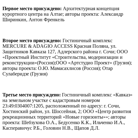
Первое место присуждено:
Архитектурная концепция
курортного центра на Алтае; авторы проекта: Александр
Ширинкин, Антон Френкель
Второе место присуждено:
Гостиничный комплекс
MERCURE & ADAGIO ACCESS Красная Поляна, ул.
Защитников Кавказа 127, Адлерского района г. Сочи; ООО
«Проектный Институт «Строительства, модернизации и
реконструкции»(Россия);ООО «Артстудио Проект» (Грузия);
авторы проекта: О.Ю. Мамасахлисов (Россия); Отар
Сулаберидзе (Грузия)
Третье место присуждено:
Гостиничный комплекс «Кавказ»
на земельном участке с кадастровым номером
23:49:0304007:1205, расположенный по адресу: г. Сочи,
Хостинский район, ул. Шоссейная, 2; ООО «Центр развития
рекреационных территорий «Новые горизонты»»; авторы
проекта: Шебзухова О.А., Бедусенко К.К., Ильченко И.А.,
Касперавичус Р.Б., Головин Н.В., Щапов Д.Л.