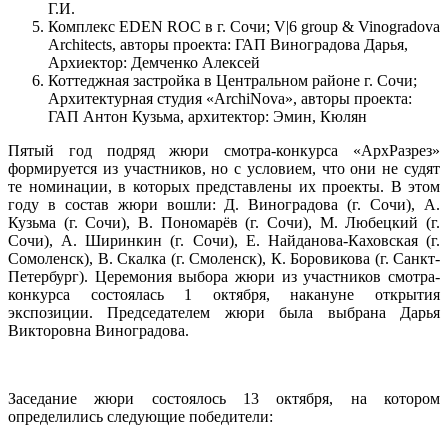
Г.И.
Комплекс EDEN ROC в г. Сочи; V|6 group & Vinogradova
Architects, авторы проекта: ГАП Виноградова Дарья,
Архиектор: Демченко Алексей
Коттеджная застройка в Центральном районе г. Сочи;
Архитектурная студия «ArchiNova», авторы проекта:
ГАП Антон Кузьма, архитектор: Эмин, Кюлян
Пятый год подряд жюри смотра-конкурса «АрхРазрез»
формируется из участников, но с условием, что они не судят
те номинации, в которых представлены их проекты. В этом
году в состав жюри вошли: Д. Виноградова (г. Сочи), А.
Кузьма (г. Сочи), В. Пономарёв (г. Сочи), М. Любецкий (г.
Сочи), А. Ширинкин (г. Сочи), Е. Найданова-Каховская (г.
Сомоленск), В. Скалка (г. Смоленск), К. Боровикова (г. Санкт-
Петербург). Церемония выбора жюри из участников смотра-
конкурса состоялась 1 октября, накануне открытия
экспозиции. Председателем жюри была выбрана Дарья
Викторовна Виноградова.
Заседание жюри состоялось 13 октября, на котором
определились следующие победители: