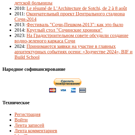
детской больницы
2010
:
Le résumé de L’Architecture de Sotchi, de 2 à 8 août
2011
:
Окончательный проект Центрального стадиона
Сочи-2014
2013
:
Фестиваль "Сочи-Пешком-2013": как это было
2014
:
Круглый стол "Сочинские хроники"
2023
:
На Градостроительном совете обсудили создание
водно-зеленого каркаса Сочи
2024
:
Принимаются заявки на участие в главных
архитектурных событиях осени: «Зодчестве 2024», BIF и
Build School
Народное софинансирование
Техническое
Регистрация
Войти
Лента записей
Лента комментариев