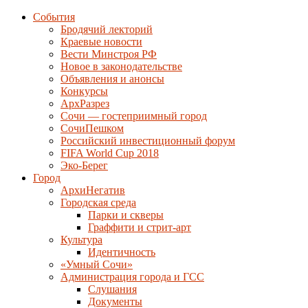
События
Бродячий лекторий
Краевые новости
Вести Минстроя РФ
Новое в законодательстве
Объявления и анонсы
Конкурсы
АрхРазрез
Сочи — гостеприимный город
СочиПешком
Российский инвестиционный форум
FIFA World Cup 2018
Эко-Берег
Город
АрхиНегатив
Городская среда
Парки и скверы
Граффити и стрит-арт
Культура
Идентичность
«Умный Сочи»
Администрация города и ГСС
Слушания
Документы