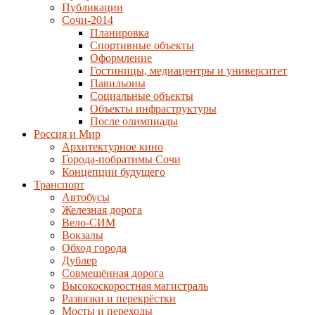
Публикации
Сочи-2014
Планировка
Спортивные объекты
Оформление
Гостиницы, медиацентры и университет
Павильоны
Социальные объекты
Объекты инфраструктуры
После олимпиады
Россия и Мир
Архитектурное кино
Города-побратимы Сочи
Концепции будущего
Транспорт
Автобусы
Железная дорога
Вело-СИМ
Вокзалы
Обход города
Дублер
Совмещённая дорога
Высокоскоростная магистраль
Развязки и перекрёстки
Мосты и переходы