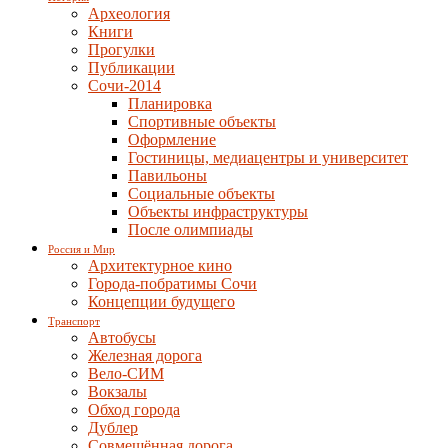
Археология
Книги
Прогулки
Публикации
Сочи-2014
Планировка
Спортивные объекты
Оформление
Гостиницы, медиацентры и университет
Павильоны
Социальные объекты
Объекты инфраструктуры
После олимпиады
Россия и Мир
Архитектурное кино
Города-побратимы Сочи
Концепции будущего
Транспорт
Автобусы
Железная дорога
Вело-СИМ
Вокзалы
Обход города
Дублер
Совмещённая дорога