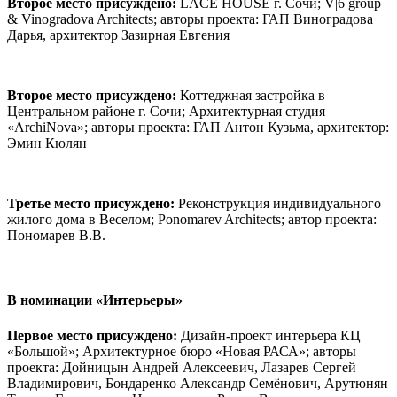
Второе место присуждено:
LACE HOUSE г. Сочи; V|6 group
& Vinogradova Architects; авторы проекта: ГАП Виноградова
Дарья, архитектор Зазирная Евгения
Второе место присуждено:
Коттеджная застройка в
Центральном районе г. Сочи; Архитектурная студия
«ArchiNova»; авторы проекта: ГАП Антон Кузьма, архитектор:
Эмин Кюлян
Третье место присуждено:
Реконструкция индивидуального
жилого дома в Веселом; Ponomarev Architects; автор проекта:
Пономарев В.В.
В номинации
«Интерьеры»
Первое место присуждено:
Дизайн-проект интерьера КЦ
«Большой»; Архитектурное бюро «Новая РАСА»; авторы
проекта: Дойницын Андрей Алексеевич, Лазарев Сергей
Владимирович, Бондаренко Александр Семёнович, Арутюнян