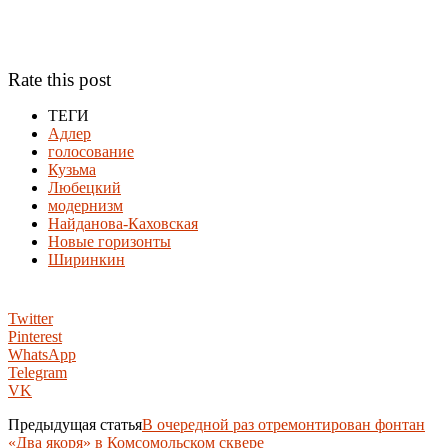
Rate this post
ТЕГИ
Адлер
голосование
Кузьма
Любецкий
модернизм
Найданова-Каховская
Новые горизонты
Ширинкин
Twitter
Pinterest
WhatsApp
Telegram
VK
Предыдущая статья
В очередной раз отремонтирован фонтан
«Два якоря» в Комсомольском сквере