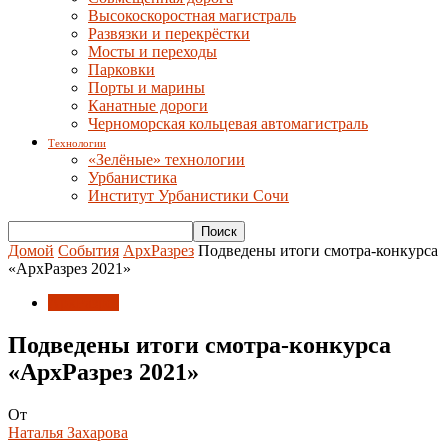
Высокоскоростная магистраль
Развязки и перекрёстки
Мосты и переходы
Парковки
Порты и марины
Канатные дороги
Черноморская кольцевая автомагистраль
Технологии
«Зелёные» технологии
Урбанистика
Институт Урбанистики Сочи
Домой
События
АрхРазрез
Подведены итоги смотра-конкурса
«АрхРазрез 2021»
АрхРазрез
Подведены итоги смотра-конкурса
«АрхРазрез 2021»
От
Наталья Захарова