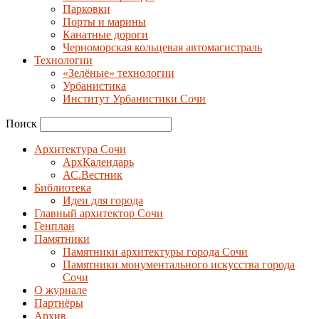
Парковки
Порты и марины
Канатные дороги
Черноморская кольцевая автомагистраль
Технологии
«Зелёные» технологии
Урбанистика
Институт Урбанистики Сочи
Поиск
Архитектура Сочи
АрхКалендарь
АС.Вестник
Библиотека
Идеи для города
Главный архитектор Сочи
Генплан
Памятники
Памятники архитектуры города Сочи
Памятники монументального искусства города
Сочи
О журнале
Партнёры
Архив