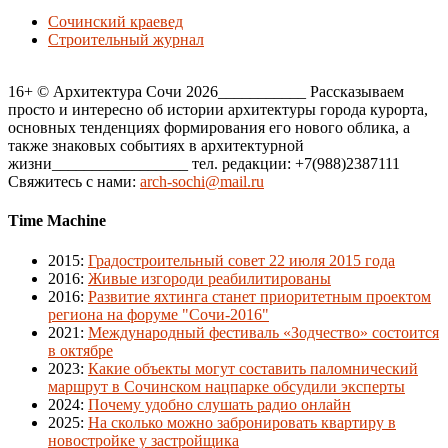
Сочинский краевед
Строительный журнал
16+ © Архитектура Сочи 2026___________ Рассказываем
просто и интересно об истории архитектуры города курорта,
основных тенденциях формирования его нового облика, а
также знаковых событиях в архитектурной
жизни_________________ тел. редакции: +7(988)2387111
Свяжитесь с нами:
arch-sochi@mail.ru
Time Machine
2015
:
Градостроительный совет 22 июля 2015 года
2016
:
Живые изгороди реабилитированы
2016
:
Развитие яхтинга станет приоритетным проектом
региона на форуме "Сочи-2016"
2021
:
Международный фестиваль «Зодчество» состоится
в октябре
2023
:
Какие объекты могут составить паломнический
маршрут в Сочинском нацпарке обсудили эксперты
2024
:
Почему удобно слушать радио онлайн
2025
:
На сколько можно забронировать квартиру в
новостройке у застройщика