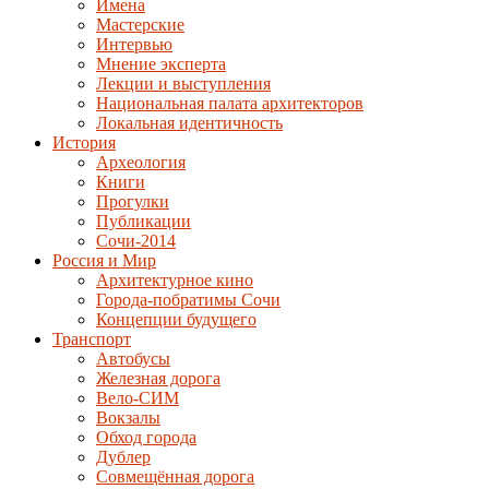
Имена
Мастерские
Интервью
Мнение эксперта
Лекции и выступления
Национальная палата архитекторов
Локальная идентичность
История
Археология
Книги
Прогулки
Публикации
Сочи-2014
Россия и Мир
Архитектурное кино
Города-побратимы Сочи
Концепции будущего
Транспорт
Автобусы
Железная дорога
Вело-СИМ
Вокзалы
Обход города
Дублер
Совмещённая дорога