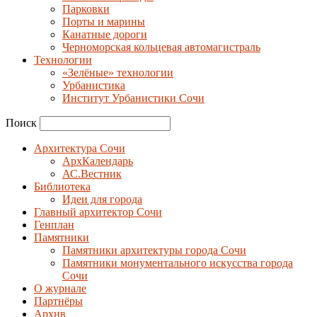
Парковки
Порты и марины
Канатные дороги
Черноморская кольцевая автомагистраль
Технологии
«Зелёные» технологии
Урбанистика
Институт Урбанистики Сочи
Поиск
Архитектура Сочи
АрхКалендарь
АС.Вестник
Библиотека
Идеи для города
Главный архитектор Сочи
Генплан
Памятники
Памятники архитектуры города Сочи
Памятники монументального искусства города
Сочи
О журнале
Партнёры
Архив