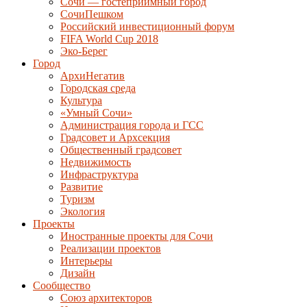
Сочи — гостеприимный город
СочиПешком
Российский инвестиционный форум
FIFA World Cup 2018
Эко-Берег
Город
АрхиНегатив
Городская среда
Культура
«Умный Сочи»
Администрация города и ГСС
Градсовет и Архсекция
Общественный градсовет
Недвижимость
Инфраструктура
Развитие
Туризм
Экология
Проекты
Иностранные проекты для Сочи
Реализации проектов
Интерьеры
Дизайн
Сообщество
Союз архитекторов