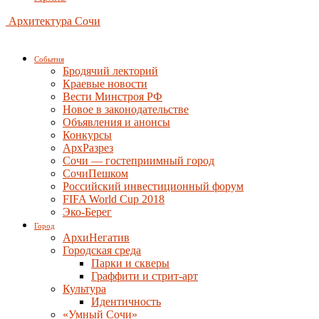
Архитектура Сочи
События
Бродячий лекторий
Краевые новости
Вести Минстроя РФ
Новое в законодательстве
Объявления и анонсы
Конкурсы
АрхРазрез
Сочи — гостеприимный город
СочиПешком
Российский инвестиционный форум
FIFA World Cup 2018
Эко-Берег
Город
АрхиНегатив
Городская среда
Парки и скверы
Граффити и стрит-арт
Культура
Идентичность
«Умный Сочи»