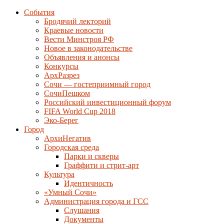
События
Бродячий лекторий
Краевые новости
Вести Минстроя РФ
Новое в законодательстве
Объявления и анонсы
Конкурсы
АрхРазрез
Сочи — гостеприимный город
СочиПешком
Российский инвестиционный форум
FIFA World Cup 2018
Эко-Берег
Город
АрхиНегатив
Городская среда
Парки и скверы
Граффити и стрит-арт
Культура
Идентичность
«Умный Сочи»
Администрация города и ГСС
Слушания
Документы