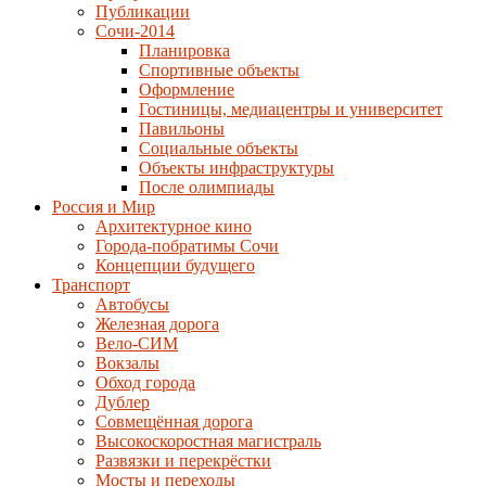
Публикации
Сочи-2014
Планировка
Спортивные объекты
Оформление
Гостиницы, медиацентры и университет
Павильоны
Социальные объекты
Объекты инфраструктуры
После олимпиады
Россия и Мир
Архитектурное кино
Города-побратимы Сочи
Концепции будущего
Транспорт
Автобусы
Железная дорога
Вело-СИМ
Вокзалы
Обход города
Дублер
Совмещённая дорога
Высокоскоростная магистраль
Развязки и перекрёстки
Мосты и переходы