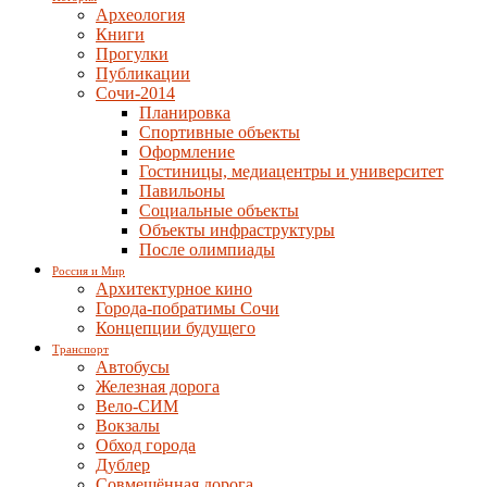
Археология
Книги
Прогулки
Публикации
Сочи-2014
Планировка
Спортивные объекты
Оформление
Гостиницы, медиацентры и университет
Павильоны
Социальные объекты
Объекты инфраструктуры
После олимпиады
Россия и Мир
Архитектурное кино
Города-побратимы Сочи
Концепции будущего
Транспорт
Автобусы
Железная дорога
Вело-СИМ
Вокзалы
Обход города
Дублер
Совмещённая дорога