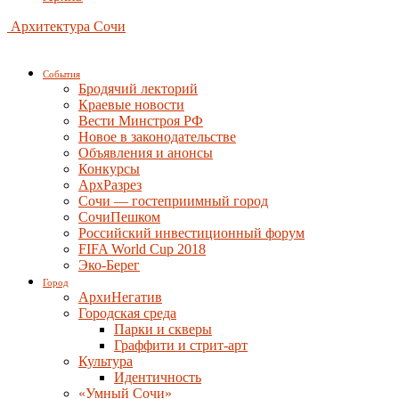
Архитектура Сочи
События
Бродячий лекторий
Краевые новости
Вести Минстроя РФ
Новое в законодательстве
Объявления и анонсы
Конкурсы
АрхРазрез
Сочи — гостеприимный город
СочиПешком
Российский инвестиционный форум
FIFA World Cup 2018
Эко-Берег
Город
АрхиНегатив
Городская среда
Парки и скверы
Граффити и стрит-арт
Культура
Идентичность
«Умный Сочи»