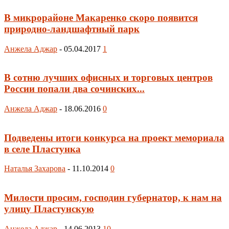
В микрорайоне Макаренко скоро появится
природно-ландшафтный парк
Анжела Аджар
-
05.04.2017
1
В сотню лучших офисных и торговых центров
России попали два сочинских...
Анжела Аджар
-
18.06.2016
0
Подведены итоги конкурса на проект мемориала
в селе Пластунка
Наталья Захарова
-
11.10.2014
0
Милости просим, господин губернатор, к нам на
улицу Пластунскую
Анжела Аджар
-
14.06.2013
10