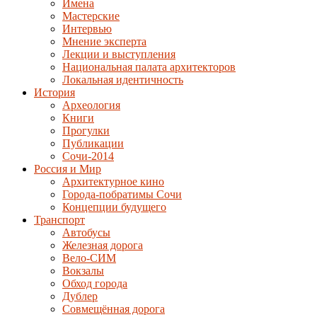
Имена
Мастерские
Интервью
Мнение эксперта
Лекции и выступления
Национальная палата архитекторов
Локальная идентичность
История
Археология
Книги
Прогулки
Публикации
Сочи-2014
Россия и Мир
Архитектурное кино
Города-побратимы Сочи
Концепции будущего
Транспорт
Автобусы
Железная дорога
Вело-СИМ
Вокзалы
Обход города
Дублер
Совмещённая дорога