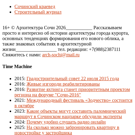
Сочинский краевед
Строительный журнал
16+ © Архитектура Сочи 2026___________ Рассказываем
просто и интересно об истории архитектуры города курорта,
основных тенденциях формирования его нового облика, а
также знаковых событиях в архитектурной
жизни_________________ тел. редакции: +7(988)2387111
Свяжитесь с нами:
arch-sochi@mail.ru
Time Machine
2015
:
Градостроительный совет 22 июля 2015 года
2016
:
Живые изгороди реабилитированы
2016
:
Развитие яхтинга станет приоритетным проектом
региона на форуме "Сочи-2016"
2021
:
Международный фестиваль «Зодчество» состоится
в октябре
2023
:
Какие объекты могут составить паломнический
маршрут в Сочинском нацпарке обсудили эксперты
2024
:
Почему удобно слушать радио онлайн
2025
:
На сколько можно забронировать квартиру в
новостройке у застройщика