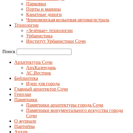
Парковки
Порты и марины
Канатные дороги
Черноморская кольцевая автомагистраль
Технологии
«Зелёные» технологии
Урбанистика
Институт Урбанистики Сочи
Поиск
Архитектура Сочи
АрхКалендарь
АС.Вестник
Библиотека
Идеи для города
Главный архитектор Сочи
Генплан
Памятники
Памятники архитектуры города Сочи
Памятники монументального искусства города
Сочи
О журнале
Партнёры
Архив