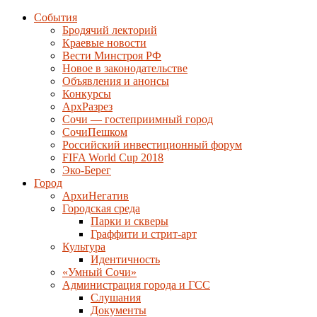
События
Бродячий лекторий
Краевые новости
Вести Минстроя РФ
Новое в законодательстве
Объявления и анонсы
Конкурсы
АрхРазрез
Сочи — гостеприимный город
СочиПешком
Российский инвестиционный форум
FIFA World Cup 2018
Эко-Берег
Город
АрхиНегатив
Городская среда
Парки и скверы
Граффити и стрит-арт
Культура
Идентичность
«Умный Сочи»
Администрация города и ГСС
Слушания
Документы