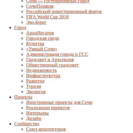
Сочи — гостеприимный город
СочиПешком
Российский инвестиционный форум
FIFA World Cup 2018
Эко-Берег
Город
АрхиНегатив
Городская среда
Культура
«Умный Сочи»
Администрация города и ГСС
Градсовет и Архсекция
Общественный градсовет
Недвижимость
Инфраструктура
Развитие
Туризм
Экология
Проекты
Иностранные проекты для Сочи
Реализации проектов
Интерьеры
Дизайн
Сообщество
Союз архитекторов