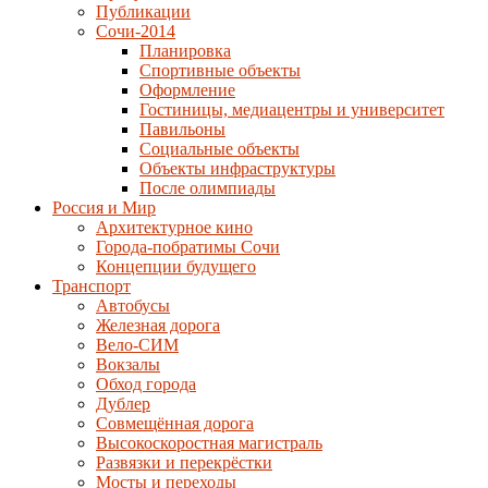
Публикации
Сочи-2014
Планировка
Спортивные объекты
Оформление
Гостиницы, медиацентры и университет
Павильоны
Социальные объекты
Объекты инфраструктуры
После олимпиады
Россия и Мир
Архитектурное кино
Города-побратимы Сочи
Концепции будущего
Транспорт
Автобусы
Железная дорога
Вело-СИМ
Вокзалы
Обход города
Дублер
Совмещённая дорога
Высокоскоростная магистраль
Развязки и перекрёстки
Мосты и переходы