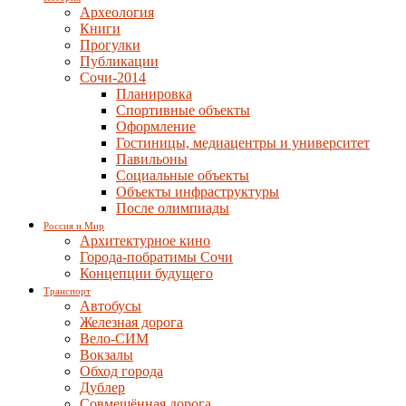
Археология
Книги
Прогулки
Публикации
Сочи-2014
Планировка
Спортивные объекты
Оформление
Гостиницы, медиацентры и университет
Павильоны
Социальные объекты
Объекты инфраструктуры
После олимпиады
Россия и Мир
Архитектурное кино
Города-побратимы Сочи
Концепции будущего
Транспорт
Автобусы
Железная дорога
Вело-СИМ
Вокзалы
Обход города
Дублер
Совмещённая дорога