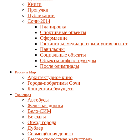
Книги
Прогулки
Публикации
Сочи-2014
Планировка
Спортивные объекты
Оформление
Гостиницы, медиацентры и университет
Павильоны
Социальные объекты
Объекты инфраструктуры
После олимпиады
Россия и Мир
Архитектурное кино
Города-побратимы Сочи
Концепции будущего
Транспорт
Автобусы
Железная дорога
Вело-СИМ
Вокзалы
Обход города
Дублер
Совмещённая дорога
Высокоскоростная магистраль