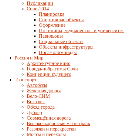
Публикации
Сочи-2014
Планировка
Спортивные объекты
Оформление
Гостиницы, медиацентры и университет
Павильоны
Социальные объекты
Объекты инфраструктуры
После олимпиады
Россия и Мир
Архитектурное кино
Города-побратимы Сочи
Концепции будущего
Транспорт
Автобусы
Железная дорога
Вело-СИМ
Вокзалы
Обход города
Дублер
Совмещённая дорога
Высокоскоростная магистраль
Развязки и перекрёстки
Мосты и переходы