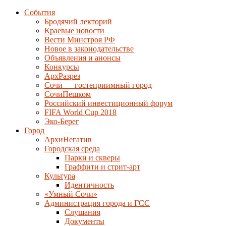
События
Бродячий лекторий
Краевые новости
Вести Минстроя РФ
Новое в законодательстве
Объявления и анонсы
Конкурсы
АрхРазрез
Сочи — гостеприимный город
СочиПешком
Российский инвестиционный форум
FIFA World Cup 2018
Эко-Берег
Город
АрхиНегатив
Городская среда
Парки и скверы
Граффити и стрит-арт
Культура
Идентичность
«Умный Сочи»
Администрация города и ГСС
Слушания
Документы