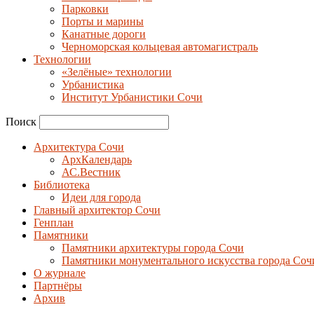
Парковки
Порты и марины
Канатные дороги
Черноморская кольцевая автомагистраль
Технологии
«Зелёные» технологии
Урбанистика
Институт Урбанистики Сочи
Поиск
Архитектура Сочи
АрхКалендарь
АС.Вестник
Библиотека
Идеи для города
Главный архитектор Сочи
Генплан
Памятники
Памятники архитектуры города Сочи
Памятники монументального искусства города Соч
О журнале
Партнёры
Архив