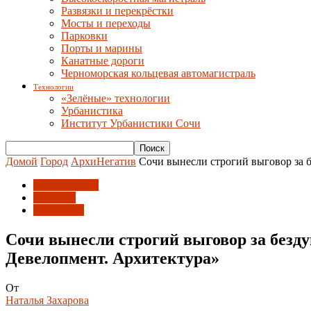
Развязки и перекрёстки
Мосты и переходы
Парковки
Порты и марины
Канатные дороги
Черноморская кольцевая автомагистраль
Технологии
«Зелёные» технологии
Урбанистика
Институт Урбанистики Сочи
Домой
Город
АрхиНегатив
Сочи вынесли строгий выговор за б
АрхиНегатив
События
Сочи-2014
Сочи вынесли строгий выговор за безду
Девелопмент. Архитектура»
От
Наталья Захарова