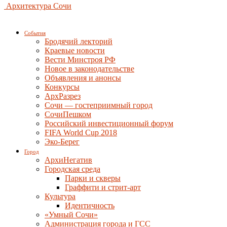
Архитектура Сочи
События
Бродячий лекторий
Краевые новости
Вести Минстроя РФ
Новое в законодательстве
Объявления и анонсы
Конкурсы
АрхРазрез
Сочи — гостеприимный город
СочиПешком
Российский инвестиционный форум
FIFA World Cup 2018
Эко-Берег
Город
АрхиНегатив
Городская среда
Парки и скверы
Граффити и стрит-арт
Культура
Идентичность
«Умный Сочи»
Администрация города и ГСС