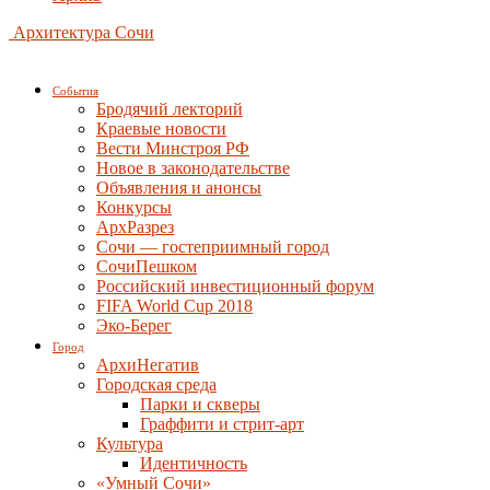
Архитектура Сочи
События
Бродячий лекторий
Краевые новости
Вести Минстроя РФ
Новое в законодательстве
Объявления и анонсы
Конкурсы
АрхРазрез
Сочи — гостеприимный город
СочиПешком
Российский инвестиционный форум
FIFA World Cup 2018
Эко-Берег
Город
АрхиНегатив
Городская среда
Парки и скверы
Граффити и стрит-арт
Культура
Идентичность
«Умный Сочи»