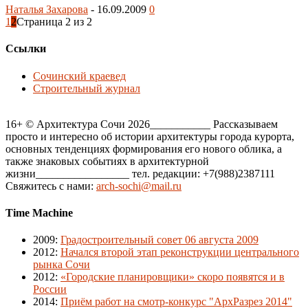
Наталья Захарова
-
16.09.2009
0
1
2
Страница 2 из 2
Ссылки
Сочинский краевед
Строительный журнал
16+ © Архитектура Сочи 2026___________ Рассказываем
просто и интересно об истории архитектуры города курорта,
основных тенденциях формирования его нового облика, а
также знаковых событиях в архитектурной
жизни_________________ тел. редакции: +7(988)2387111
Свяжитесь с нами:
arch-sochi@mail.ru
Time Machine
2009
:
Градостроительный совет 06 августа 2009
2012
:
Начался второй этап реконструкции центрального
рынка Сочи
2012
:
«Городские планировщики» скоро появятся и в
России
2014
:
Приём работ на смотр-конкурс "АрхРазрез 2014"