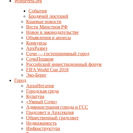
WordPress.org
События
Бродячий лекторий
Краевые новости
Вести Минстроя РФ
Новое в законодательстве
Объявления и анонсы
Конкурсы
АрхРазрез
Сочи — гостеприимный город
СочиПешком
Российский инвестиционный форум
FIFA World Cup 2018
Эко-Берег
Город
АрхиНегатив
Городская среда
Культура
«Умный Сочи»
Администрация города и ГСС
Градсовет и Архсекция
Общественный градсовет
Недвижимость
Инфраструктура