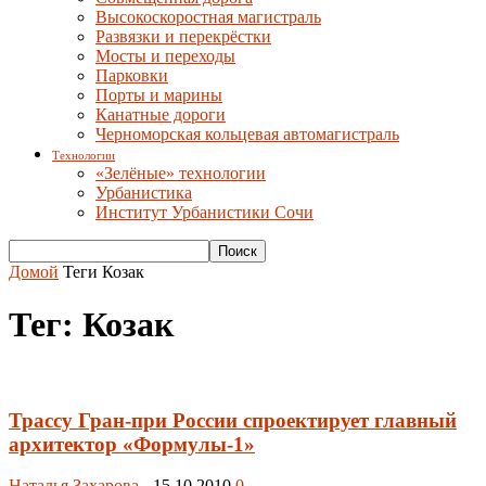
Высокоскоростная магистраль
Развязки и перекрёстки
Мосты и переходы
Парковки
Порты и марины
Канатные дороги
Черноморская кольцевая автомагистраль
Технологии
«Зелёные» технологии
Урбанистика
Институт Урбанистики Сочи
Домой
Теги
Козак
Тег: Козак
Трассу Гран-при России спроектирует главный
архитектор «Формулы-1»
Наталья Захарова
-
15.10.2010
0