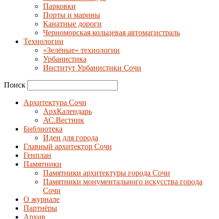
Парковки
Порты и марины
Канатные дороги
Черноморская кольцевая автомагистраль
Технологии
«Зелёные» технологии
Урбанистика
Институт Урбанистики Сочи
Поиск
Архитектура Сочи
АрхКалендарь
АС.Вестник
Библиотека
Идеи для города
Главный архитектор Сочи
Генплан
Памятники
Памятники архитектуры города Сочи
Памятники монументального искусства города
Сочи
О журнале
Партнёры
Архив