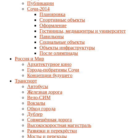
Публикации
Сочи-2014
Планировка
Спортивные объекты
Оформление
Гостиницы, медиацентры и университет
Павильоны
Социальные объекты
Объекты инфраструктуры
После олимпиады
Россия и Мир
Архитектурное кино
Города-побратимы Сочи
Концепции будущего
Транспорт
Автобусы
Железная дорога
Вело-СИМ
Вокзалы
Обход города
Дублер
Совмещённая дорога
Высокоскоростная магистраль
Развязки и перекрёстки
Мосты и переходы