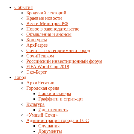
События
Бродячий лекторий
Краевые новости
Вести Минстроя РФ
Новое в законодательстве
Объявления и анонсы
Конкурсы
АрхРазрез
Сочи — гостеприимный город
СочиПешком
Российский инвестиционный форум
FIFA World Cup 2018
Эко-Берег
Город
АрхиНегатив
Городская среда
Парки и скверы
Граффити и стрит-арт
Культура
Идентичность
«Умный Сочи»
Администрация города и ГСС
Слушания
Документы