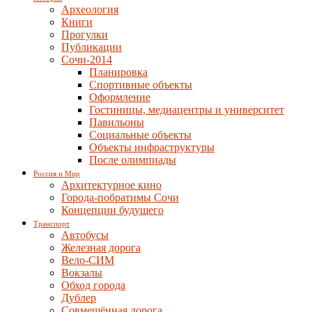
Археология
Книги
Прогулки
Публикации
Сочи-2014
Планировка
Спортивные объекты
Оформление
Гостиницы, медиацентры и университет
Павильоны
Социальные объекты
Объекты инфраструктуры
После олимпиады
Россия и Мир
Архитектурное кино
Города-побратимы Сочи
Концепции будущего
Транспорт
Автобусы
Железная дорога
Вело-СИМ
Вокзалы
Обход города
Дублер
Совмещённая дорога