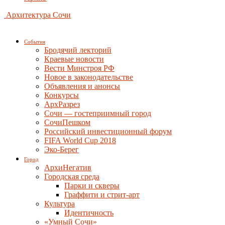
Архитектура Сочи
События
Бродячий лекторий
Краевые новости
Вести Минстроя РФ
Новое в законодательстве
Объявления и анонсы
Конкурсы
АрхРазрез
Сочи — гостеприимный город
СочиПешком
Российский инвестиционный форум
FIFA World Cup 2018
Эко-Берег
Город
АрхиНегатив
Городская среда
Парки и скверы
Граффити и стрит-арт
Культура
Идентичность
«Умный Сочи»