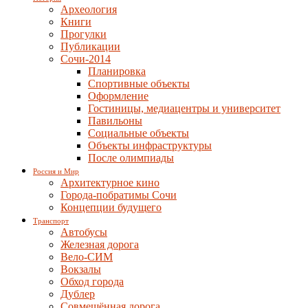
Археология
Книги
Прогулки
Публикации
Сочи-2014
Планировка
Спортивные объекты
Оформление
Гостиницы, медиацентры и университет
Павильоны
Социальные объекты
Объекты инфраструктуры
После олимпиады
Россия и Мир
Архитектурное кино
Города-побратимы Сочи
Концепции будущего
Транспорт
Автобусы
Железная дорога
Вело-СИМ
Вокзалы
Обход города
Дублер
Совмещённая дорога