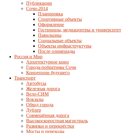
Публикации
Сочи-2014
Планировка
Спортивные объекты
Оформление
Гостиницы, медиацентры и университет
Павильоны
Социальные объекты
Объекты инфраструктуры
После олимпиады
Россия и Мир
Архитектурное кино
Города-побратимы Сочи
Концепции будущего
Транспорт
Автобусы
Железная дорога
Вело-СИМ
Вокзалы
Обход города
Дублер
Совмещённая дорога
Высокоскоростная магистраль
Развязки и перекрёстки
Мосты и переходы