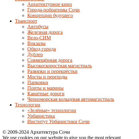
Архитектурное кино
Города-побратимы Сочи
Концепции будущего
Транспорт
Автобусы
Железная дорога
Вело-СИМ
Вокзалы
Обход города
Дублер
Совмещённая дорога
Высокоскоростная магистраль
Развязки и перекрёстки
Мосты и переходы
Парковки
Порты и марины
Канатные дороги
Черноморская кольцевая автомагистраль
Технологии
«Зелёные» технологии
Урбанистика
Институт Урбанистики Сочи
© 2009-2024 Архитектура Сочи
We use cookies on our website to give you the most relevant