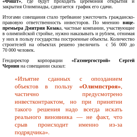
«Фишт»
, где будут проходить церемония открытия и
закрытия Олимпиады, сдвигается график его сдачи.
Итогами совещания стало требвание ужесточить гражданско-
правовую ответственность инвесторов. По мнению
вице-
премьера Дмитрия Козак
а, частные компании, участвующие
в олимпийской стройке, нужно наказывать и рублем, отнимая
у них в пользу государства построенные объекты. Количество
строителей на объектах решено увеличить с 56 000 до
70 000 человек.
Гендиректор корпорации
«Газэнергострой» Сергей
Чернин
на совещании сказал:
«Изъятие сданных с опозданием
объектов в пользу
«Олимпстроя»
,
частично предусмотрено
инвестконтрактом, но при принятии
такого решения надо всегда искать
реального виновника — не факт, что
срыв происходит именно из-за
подрядчика».