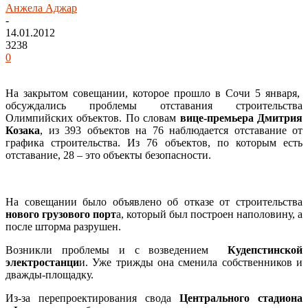
Анжела Аджар
-
14.01.2012
3238
0
На закрытом совещании, которое прошло в Сочи 5 января,
обсуждались проблемы отставания строительства
Олимпийских объектов. По словам
вице-премьера Дмитрия
Козака
, из 393 объектов на 76 наблюдается отставание от
графика строительства. Из 76 объектов, по которым есть
отставание, 28 – это объекты безопасности.
На совещании было объявлено об отказе от строительства
нового грузового порт
а, который был построен наполовину, а
после шторма разрушен.
Возникли проблемы и с возведением
Кудепстинской
электростанци
и. Уже трижды она сменила собственников и
дважды-площадку.
Из-за перепроектирования свода
Центрального стадиона