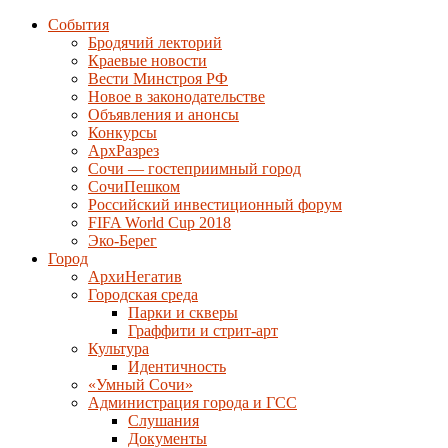
События
Бродячий лекторий
Краевые новости
Вести Минстроя РФ
Новое в законодательстве
Объявления и анонсы
Конкурсы
АрхРазрез
Сочи — гостеприимный город
СочиПешком
Российский инвестиционный форум
FIFA World Cup 2018
Эко-Берег
Город
АрхиНегатив
Городская среда
Парки и скверы
Граффити и стрит-арт
Культура
Идентичность
«Умный Сочи»
Администрация города и ГСС
Слушания
Документы