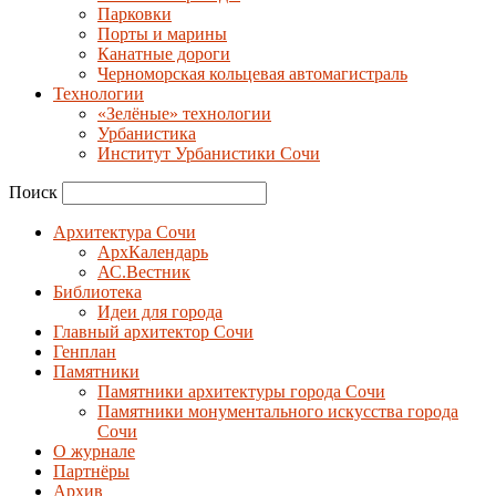
Парковки
Порты и марины
Канатные дороги
Черноморская кольцевая автомагистраль
Технологии
«Зелёные» технологии
Урбанистика
Институт Урбанистики Сочи
Поиск
Архитектура Сочи
АрхКалендарь
АС.Вестник
Библиотека
Идеи для города
Главный архитектор Сочи
Генплан
Памятники
Памятники архитектуры города Сочи
Памятники монументального искусства города
Сочи
О журнале
Партнёры
Архив