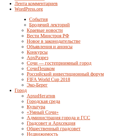
Лента комментариев
WordPress.org
События
Бродячий лекторий
Краевые новости
Вести Минстроя РФ
Новое в законодательстве
Объявления и анонсы
Конкурсы
АрхРазрез
Сочи — гостеприимный город
СочиПешком
Российский инвестиционный форум
FIFA World Cup 2018
Эко-Берег
Город
АрхиНегатив
Городская среда
Культура
«Умный Сочи»
Администрация города и ГСС
Градсовет и Архсекция
Общественный градсовет
Недвижимость