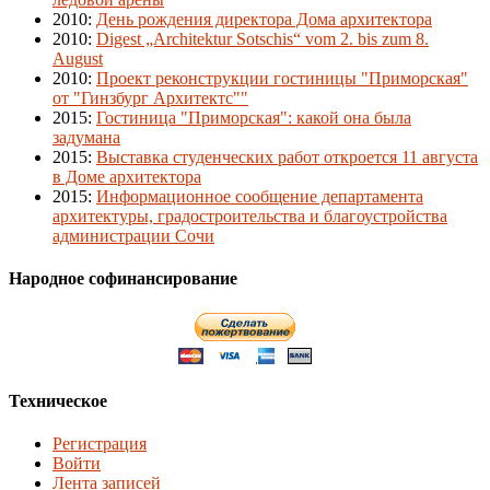
2010
:
День рождения директора Дома архитектора
2010
:
Digest „Architektur Sotschis“ vom 2. bis zum 8.
August
2010
:
Проект реконструкции гостиницы "Приморская"
от "Гинзбург Архитектс""
2015
:
Гостиница "Приморская": какой она была
задумана
2015
:
Выставка студенческих работ откроется 11 августа
в Доме архитектора
2015
:
Информационное сообщение департамента
архитектуры, градостроительства и благоустройства
администрации Сочи
Народное софинансирование
Техническое
Регистрация
Войти
Лента записей