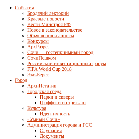
События
Бродячий лекторий
Краевые новости
Вести Минстроя РФ
Новое в законодательстве
Объявления и анонсы
Конкурсы
АрхРазрез
Сочи — гостеприимный город
СочиПешком
Российский инвестиционный форум
FIFA World Cup 2018
Эко-Берег
Город
АрхиНегатив
Городская среда
Парки и скверы
Граффити и стрит-арт
Культура
Идентичность
«Умный Сочи»
Администрация города и ГСС
Слушания
Документы