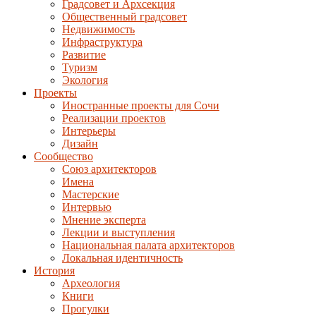
Градсовет и Архсекция
Общественный градсовет
Недвижимость
Инфраструктура
Развитие
Туризм
Экология
Проекты
Иностранные проекты для Сочи
Реализации проектов
Интерьеры
Дизайн
Сообщество
Союз архитекторов
Имена
Мастерские
Интервью
Мнение эксперта
Лекции и выступления
Национальная палата архитекторов
Локальная идентичность
История
Археология
Книги
Прогулки