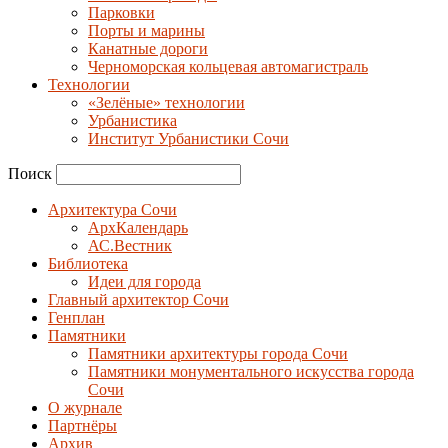
Парковки
Порты и марины
Канатные дороги
Черноморская кольцевая автомагистраль
Технологии
«Зелёные» технологии
Урбанистика
Институт Урбанистики Сочи
Поиск
Архитектура Сочи
АрхКалендарь
АС.Вестник
Библиотека
Идеи для города
Главный архитектор Сочи
Генплан
Памятники
Памятники архитектуры города Сочи
Памятники монументального искусства города
Сочи
О журнале
Партнёры
Архив