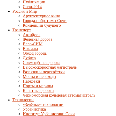
Публикации
Сочи-2014
Россия и Мир
Архитектурное кино
Города-побратимы Сочи
Концепции будущего
Транспорт
Автобусы
Железная дорога
Вело-СИМ
Вокзалы
Обход города
Дублер
Совмещённая дорога
Высокоскоростная магистраль
Развязки и перекрёстки
Мосты и переходы
Парковки
Порты и марины
Канатные дороги
Черноморская кольцевая автомагистраль
Технологии
«Зелёные» технологии
Урбанистика
Институт Урбанистики Сочи