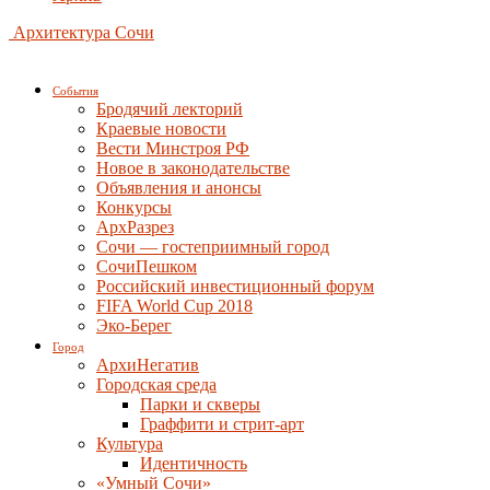
Архитектура Сочи
События
Бродячий лекторий
Краевые новости
Вести Минстроя РФ
Новое в законодательстве
Объявления и анонсы
Конкурсы
АрхРазрез
Сочи — гостеприимный город
СочиПешком
Российский инвестиционный форум
FIFA World Cup 2018
Эко-Берег
Город
АрхиНегатив
Городская среда
Парки и скверы
Граффити и стрит-арт
Культура
Идентичность
«Умный Сочи»