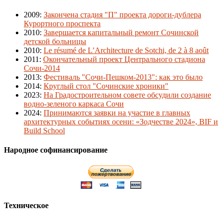
2009
:
Закончена стадия "П" проекта дороги-дублера
Курортного проспекта
2010
:
Завершается капитальный ремонт Сочинской
детской больницы
2010
:
Le résumé de L’Architecture de Sotchi, de 2 à 8 août
2011
:
Окончательный проект Центрального стадиона
Сочи-2014
2013
:
Фестиваль "Сочи-Пешком-2013": как это было
2014
:
Круглый стол "Сочинские хроники"
2023
:
На Градостроительном совете обсудили создание
водно-зеленого каркаса Сочи
2024
:
Принимаются заявки на участие в главных
архитектурных событиях осени: «Зодчестве 2024», BIF и
Build School
Народное софинансирование
Техническое