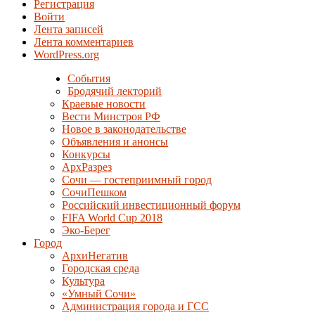
Регистрация
Войти
Лента записей
Лента комментариев
WordPress.org
События
Бродячий лекторий
Краевые новости
Вести Минстроя РФ
Новое в законодательстве
Объявления и анонсы
Конкурсы
АрхРазрез
Сочи — гостеприимный город
СочиПешком
Российский инвестиционный форум
FIFA World Cup 2018
Эко-Берег
Город
АрхиНегатив
Городская среда
Культура
«Умный Сочи»
Администрация города и ГСС