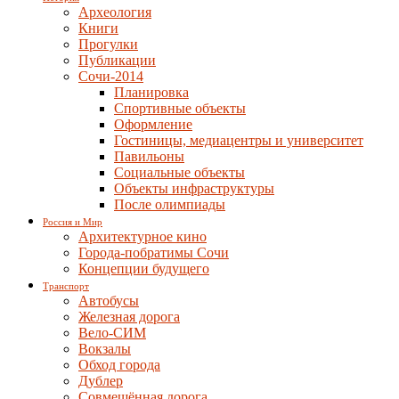
Археология
Книги
Прогулки
Публикации
Сочи-2014
Планировка
Спортивные объекты
Оформление
Гостиницы, медиацентры и университет
Павильоны
Социальные объекты
Объекты инфраструктуры
После олимпиады
Россия и Мир
Архитектурное кино
Города-побратимы Сочи
Концепции будущего
Транспорт
Автобусы
Железная дорога
Вело-СИМ
Вокзалы
Обход города
Дублер
Совмещённая дорога