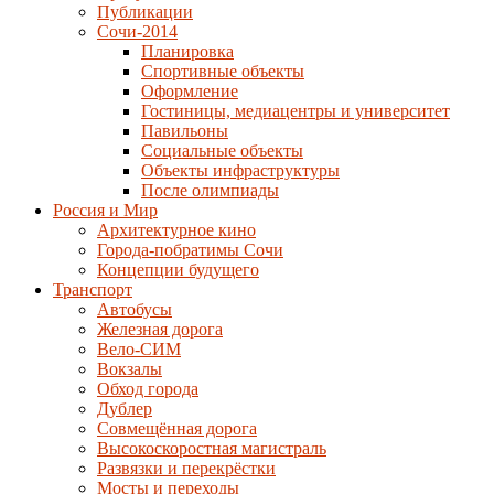
Публикации
Сочи-2014
Планировка
Спортивные объекты
Оформление
Гостиницы, медиацентры и университет
Павильоны
Социальные объекты
Объекты инфраструктуры
После олимпиады
Россия и Мир
Архитектурное кино
Города-побратимы Сочи
Концепции будущего
Транспорт
Автобусы
Железная дорога
Вело-СИМ
Вокзалы
Обход города
Дублер
Совмещённая дорога
Высокоскоростная магистраль
Развязки и перекрёстки
Мосты и переходы