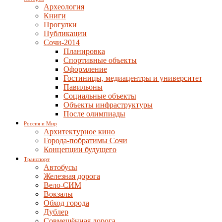
Археология
Книги
Прогулки
Публикации
Сочи-2014
Планировка
Спортивные объекты
Оформление
Гостиницы, медиацентры и университет
Павильоны
Социальные объекты
Объекты инфраструктуры
После олимпиады
Россия и Мир
Архитектурное кино
Города-побратимы Сочи
Концепции будущего
Транспорт
Автобусы
Железная дорога
Вело-СИМ
Вокзалы
Обход города
Дублер
Совмещённая дорога