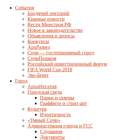
События
Бродячий лекторий
Краевые новости
Вести Минстроя РФ
Новое в законодательстве
Объявления и анонсы
Конкурсы
АрхРазрез
Сочи — гостеприимный город
СочиПешком
Российский инвестиционный форум
FIFA World Cup 2018
Эко-Берег
Город
АрхиНегатив
Городская среда
Парки и скверы
Граффити и стрит-арт
Культура
Идентичность
«Умный Сочи»
Администрация города и ГСС
Слушания
Документы