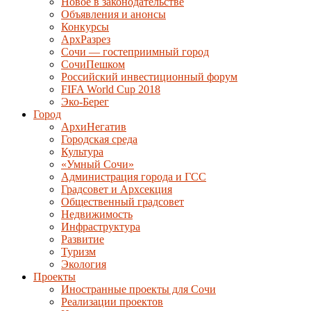
Новое в законодательстве
Объявления и анонсы
Конкурсы
АрхРазрез
Сочи — гостеприимный город
СочиПешком
Российский инвестиционный форум
FIFA World Cup 2018
Эко-Берег
Город
АрхиНегатив
Городская среда
Культура
«Умный Сочи»
Администрация города и ГСС
Градсовет и Архсекция
Общественный градсовет
Недвижимость
Инфраструктура
Развитие
Туризм
Экология
Проекты
Иностранные проекты для Сочи
Реализации проектов