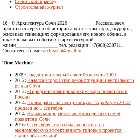
Сочинский краевед
Строительный журнал
16+ © Архитектура Сочи 2026___________ Рассказываем
просто и интересно об истории архитектуры города курорта,
основных тенденциях формирования его нового облика, а
также знаковых событиях в архитектурной
жизни_________________ тел. редакции: +7(988)2387111
Свяжитесь с нами:
arch-sochi@mail.ru
Time Machine
2009
:
Градостроительный совет 06 августа 2009
2012
:
Начался второй этап реконструкции центрального
рынка Сочи
2012
:
«Городские планировщики» скоро появятся и в
России
2014
:
Приём работ на смотр-конкурс "АрхРазрез 2014"
продлён до 1 сентября
2014
:
Новый микрорайон для многодетных семей
появится в Сочи
2016
:
С сентября этого года экспертиза на
экономическую эффективность типовых проектов
станет обязательной