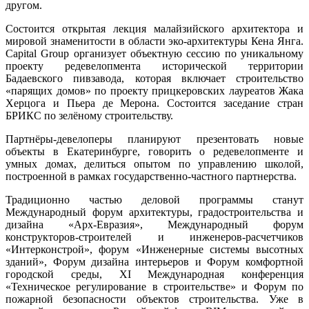
другом.
Состоится открытая лекция малайзийского архитектора и
мировой знаменитости в области эко-архитектуры Кена Янга.
Capital Group организует объектную сессию по уникальному
проекту редевелопмента исторической территории
Бадаевского пивзавода, которая включает строительство
«парящих домов» по проекту прицкеровских лауреатов Жака
Херцога и Пьера де Мерона. Состоится заседание стран
БРИКС по зелёному строительству.
Партнёры-девелоперы планируют презентовать новые
объекты в Екатеринбурге, говорить о редевелопменте и
умных домах, делиться опытом по управлению школой,
построенной в рамках государственно-частного партнерства.
Традиционно частью деловой программы станут
Международный форум архитектуры, градостроительства и
дизайна «Арх-Евразия», Международный форум
конструкторов-строителей и инженеров-расчетчиков
«Интерконстрой», форум «Инженерные системы высотных
зданий», Форум дизайна интерьеров и Форум комфортной
городской среды, XI Международная конференция
«Техническое регулирование в строительстве» и Форум по
пожарной безопасности объектов строительства. Уже в