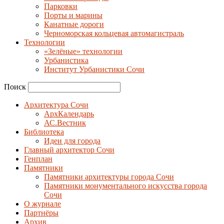
Парковки
Порты и марины
Канатные дороги
Черноморская кольцевая автомагистраль
Технологии
«Зелёные» технологии
Урбанистика
Институт Урбанистики Сочи
Поиск
Архитектура Сочи
АрхКалендарь
АС.Вестник
Библиотека
Идеи для города
Главный архитектор Сочи
Генплан
Памятники
Памятники архитектуры города Сочи
Памятники монументального искусства города
Сочи
О журнале
Партнёры
Архив