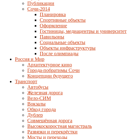
Публикации
Сочи-2014
Планировка
Спортивные объекты
Оформление
Гостиницы, медиацентры и университет
Павильоны
Социальные объекты
Объекты инфраструктуры
После олимпиады
Россия и Мир
Архитектурное кино
Города-побратимы Сочи
Концепции будущего
Транспорт
Автобусы
Железная дорога
Вело-СИМ
Вокзалы
Обход города
Дублер
Совмещённая дорога
Высокоскоростная магистраль
Развязки и перекрёстки
Мосты и переходы