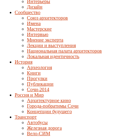
Интерьеры
Дизайн
Сообщество
Союз архитекторов
Имена
Мастерские
Интервью
Мнение эксперта
Лекции и выступления
Национальная палата архитекторов
Локальная идентичность
История
Археология
Книги
Прогулки
Публикации
Сочи-2014
Россия и Мир
Архитектурное кино
Города-побратимы Сочи
Концепции будущего
Транспорт
Автобусы
Железная дорога
Вело-СИМ