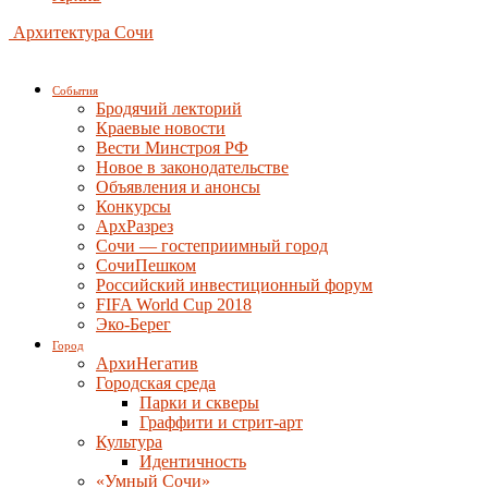
Архитектура Сочи
События
Бродячий лекторий
Краевые новости
Вести Минстроя РФ
Новое в законодательстве
Объявления и анонсы
Конкурсы
АрхРазрез
Сочи — гостеприимный город
СочиПешком
Российский инвестиционный форум
FIFA World Cup 2018
Эко-Берег
Город
АрхиНегатив
Городская среда
Парки и скверы
Граффити и стрит-арт
Культура
Идентичность
«Умный Сочи»