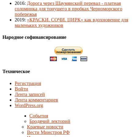
2016
:
Дорога через Шаумянский перевал - платная
соломинка для тонущего в пробках Черноморского
побережья
2019
:
«КРАСКИ. СОЧИ. ЦИРК» как вдохновение для
маленьких художников
Народное софинансирование
Техническое
Регистрация
Войти
Лента записей
Лента комментариев
WordPress.org
События
Бродячий лекторий
Краевые новости
Вести Минстроя РФ