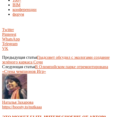
100+
BIM
конференции
форум
Twitter
Pinterest
WhatsApp
Telegram
VK
Предыдущая статья
Градсовет обсудил с экологами создание
зелёного каркаса Сочи
Следующая статья
В Олимпийском парке отремонтирована
«Стена чемпионов Игр»
Наталья Захарова
https://boosty.to/nutkaaa