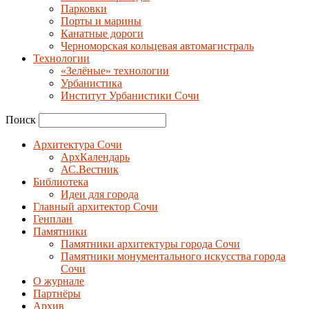
Парковки
Порты и марины
Канатные дороги
Черноморская кольцевая автомагистраль
Технологии
«Зелёные» технологии
Урбанистика
Институт Урбанистики Сочи
Поиск
Архитектура Сочи
АрхКалендарь
АС.Вестник
Библиотека
Идеи для города
Главный архитектор Сочи
Генплан
Памятники
Памятники архитектуры города Сочи
Памятники монументального искусства города
Сочи
О журнале
Партнёры
Архив