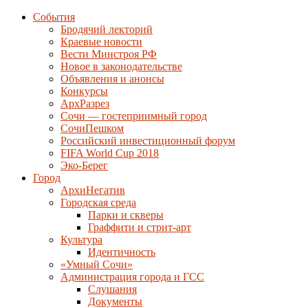
События
Бродячий лекторий
Краевые новости
Вести Минстроя РФ
Новое в законодательстве
Объявления и анонсы
Конкурсы
АрхРазрез
Сочи — гостеприимный город
СочиПешком
Российский инвестиционный форум
FIFA World Cup 2018
Эко-Берег
Город
АрхиНегатив
Городская среда
Парки и скверы
Граффити и стрит-арт
Культура
Идентичность
«Умный Сочи»
Администрация города и ГСС
Слушания
Документы