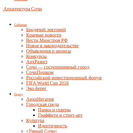
Архитектура Сочи
События
Бродячий лекторий
Краевые новости
Вести Минстроя РФ
Новое в законодательстве
Объявления и анонсы
Конкурсы
АрхРазрез
Сочи — гостеприимный город
СочиПешком
Российский инвестиционный форум
FIFA World Cup 2018
Эко-Берег
Город
АрхиНегатив
Городская среда
Парки и скверы
Граффити и стрит-арт
Культура
Идентичность
«Умный Сочи»