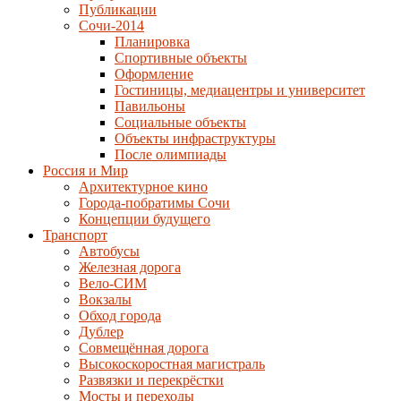
Публикации
Сочи-2014
Планировка
Спортивные объекты
Оформление
Гостиницы, медиацентры и университет
Павильоны
Социальные объекты
Объекты инфраструктуры
После олимпиады
Россия и Мир
Архитектурное кино
Города-побратимы Сочи
Концепции будущего
Транспорт
Автобусы
Железная дорога
Вело-СИМ
Вокзалы
Обход города
Дублер
Совмещённая дорога
Высокоскоростная магистраль
Развязки и перекрёстки
Мосты и переходы