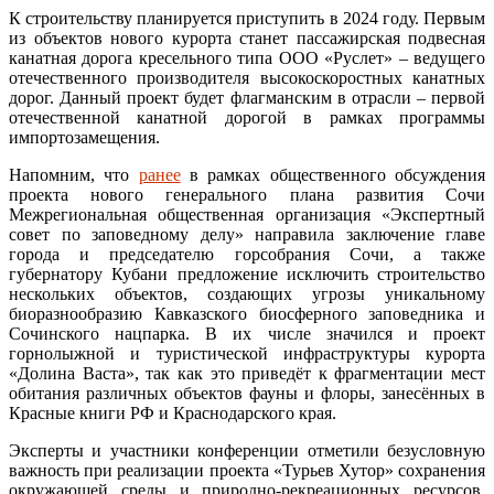
К строительству планируется приступить в 2024 году. Первым
из объектов нового курорта станет пассажирская подвесная
канатная дорога кресельного типа ООО «Руслет» – ведущего
отечественного производителя высокоскоростных канатных
дорог. Данный проект будет флагманским в отрасли – первой
отечественной канатной дорогой в рамках программы
импортозамещения.
Напомним, что
ранее
в рамках общественного обсуждения
проекта нового генерального плана развития Сочи
Межрегиональная общественная организация «Экспертный
совет по заповедному делу» направила заключение главе
города и председателю горсобрания Сочи, а также
губернатору Кубани предложение исключить строительство
нескольких объектов, создающих угрозы уникальному
биоразнообразию Кавказского биосферного заповедника и
Сочинского нацпарка. В их числе значился и проект
горнолыжной и туристической инфраструктуры курорта
«Долина Васта», так как это приведёт к фрагментации мест
обитания различных объектов фауны и флоры, занесённых в
Красные книги РФ и Краснодарского края.
Эксперты и участники конференции отметили безусловную
важность при реализации проекта «Турьев Хутор» сохранения
окружающей среды и природно-рекреационных ресурсов,