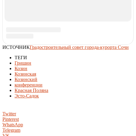
Time Machine
2009
:
Закончена стадия "П" проекта дороги-дублера
Курортного проспекта
2010
:
Завершается капитальный ремонт Сочинской
детской больницы
2010
:
Le résumé de L’Architecture de Sotchi, de 2 à 8 août
2011
:
Окончательный проект Центрального стадиона
Сочи-2014
2013
:
Фестиваль "Сочи-Пешком-2013": как это было
2014
:
Круглый стол "Сочинские хроники"
2023
:
На Градостроительном совете обсудили создание
водно-зеленого каркаса Сочи
2024
:
Принимаются заявки на участие в главных
архитектурных событиях осени: «Зодчестве 2024», BIF и
Build School
Народное софинансирование