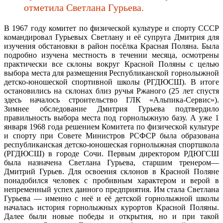
отметила Светлана Гурьева.
В 1967 году комитет по физической культуре и спорту СССР
командировал Гурьевых Светлану и её супруга Дмитрия для
изучения обстановки в район посёлка Красная Поляна. Была
подробно изучена местность в течении месяца, осмотрены
практически все склоны вокруг Красной Поляны с целью
выбора места для размещения Республиканской горнолыжной
детско-юношеской спортивной школы (РГДЮСШ). В итоге
остановились на склонах близ ручья Ржаного (25 лет спустя
здесь началось строительство ГЛК «Альпика-Сервис»).
Зимнее обследование Дмитрия Гурьева подтвердило
правильность выбора места под горнолыжную базу. А уже 1
января 1968 года решением Комитета по физической культуре
и спорту при Совете Министров РСФСР была образована
республиканская детско-юношеская горнолыжная спортшкола
(РГДЮСШ) в городе Сочи. Первым директором РДЮГСШ
была назначена Светлана Гурьева, старшим тренером—
Дмитрий Гурьев. Для освоения склонов в Красной Поляне
понадобился человек с пробивным характером и верой в
непременный успех данного предприятия. Им стала Светлана
Гурьева — именно с неё и её детской горнолыжной школы
началась история горнолыжных курортов Красной Поляны.
Далее были новые победы и открытия, но и при такой