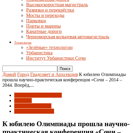
Высокоскоростная магистраль
Развязки и перекрёстки
Мосты и переходы
Парковки
Порты и марины
Канатные дороги
Черноморская кольцевая автомагистраль
Технологии
«Зелёные» технологии
Урбанистика
Институт Урбанистики Сочи
Домой
Город
Градсовет и Архсекция
К юбилею Олимпиады
прошла научно-практическая конференция «Сочи – 2014 –
2044. Вперёд,...
Градсовет и Архсекция
Новости
После олимпиады
Союз архитекторов
К юбилею Олимпиады прошла научно-
практическая конференция «Сочи –