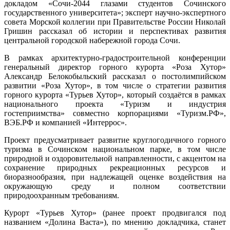
докладом «Сочи-2044 глазами студентов Сочинского
государственного университета»; эксперт научно-экспертного
совета Морской коллегии при Правительстве России Николай
Гришин рассказал об истории и перспективах развития
центральной городской набережной города Сочи.
В рамках архитектурно-градостроительной конференции
генеральный директор горного курорта «Роза Хутор»
Александр Белокобыльский рассказал о постолимпийском
развитии «Роза Хутор», в том числе о стратегии развития
горного курорта «Турьев Хутор», который создаётся в рамках
национального проекта «Туризм и индустрия
гостеприимства» совместно корпорациями «Туризм.РФ»,
ВЭБ.РФ и компанией «Интеррос».
Проект предусматривает развитие круглогодичного горного
туризма в Сочинском национальном парке, в том числе
природной и оздоровительной направленности, с акцентом на
сохранение природных рекреационных ресурсов и
биоразнообразия, при надлежащей оценке воздействия на
окружающую среду и полном соответствии
природоохранным требованиям.
Курорт «Турьев Хутор» (ранее проект продвигался под
названием «Долина Васта»), по мнению докладчика, станет