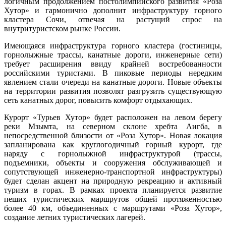
логичным продолжением постолимпийского развития «Роза
Хутор» и гармонично дополнит инфраструктуру горного
кластера Сочи, отвечая на растущий спрос на
внутритуристском рынке России.
Имеющаяся инфраструктура горного кластера (гостиницы,
горнолыжные трассы, канатные дороги, инженерные сети)
требует расширения ввиду крайней востребованности
российскими туристами. В пиковые периоды нередким
явлением стали очереди на канатные дороги. Новые объекты
на территории развития позволят разгрузить существующую
сеть канатных дорог, повысить комфорт отдыхающих.
Курорт «Турьев Хутор» будет расположен на левом берегу
реки Мзымта, на северном склоне хребта Аигба, в
непосредственной близости от «Роза Хутор». Новая локация
запланирована как круглогодичный горный курорт, где
наряду с горнолыжной инфраструктурой (трассы,
подъемники, объекты и сооружения обслуживающей и
сопутствующей инженерно-транспортной инфраструктуры)
будет сделан акцент на природную рекреацию и активный
туризм в горах. В рамках проекта планируется развитие
пеших туристических маршрутов общей протяженностью
более 40 км, объединенных с маршрутами «Роза Хутор»,
создание летних туристических лагерей.