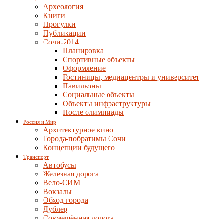
Археология
Книги
Прогулки
Публикации
Сочи-2014
Планировка
Спортивные объекты
Оформление
Гостиницы, медиацентры и университет
Павильоны
Социальные объекты
Объекты инфраструктуры
После олимпиады
Россия и Мир
Архитектурное кино
Города-побратимы Сочи
Концепции будущего
Транспорт
Автобусы
Железная дорога
Вело-СИМ
Вокзалы
Обход города
Дублер
Совмещённая дорога