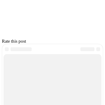
Rate this post
ИСТОЧНИК
Градостроительный совет города-курорта Сочи
ТЕГИ
Гришин
Козин
Козинская
Козинский
конференции
Красная Поляна
Эсто-Садок
Twitter
Pinterest