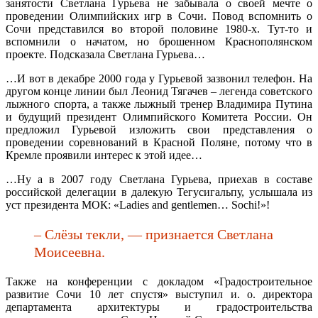
занятости Светлана Гурьева не забывала о своей мечте о
проведении Олимпийских игр в Сочи. Повод вспомнить о
Сочи представился во второй половине 1980-х. Тут-то и
вспомнили о начатом, но брошенном Краснополянском
проекте. Подсказала Светлана Гурьева…
…И вот в декабре 2000 года у Гурьевой зазвонил телефон. На
другом конце линии был Леонид Тягачев – легенда советского
лыжного спорта, а также лыжный тренер Владимира Путина
и будущий президент Олимпийского Комитета России. Он
предложил Гурьевой изложить свои представления о
проведении соревнований в Красной Поляне, потому что в
Кремле проявили интерес к этой идее…
…Ну а в 2007 году Светлана Гурьева, приехав в составе
российской делегации в далекую Тегусигальпу, услышала из
уст президента МОК: «Ladies and gentlemen… Sochi!»!
– Слёзы текли, — признается Светлана
Моисеевна.
Также на конференции с докладом «Градостроительное
развитие Сочи 10 лет спустя» выступил и. о. директора
департамента архитектуры и градостроительства