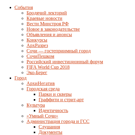
События
Бродячий лекторий
Краевые новости
Вести Минстроя РФ
Новое в законодательстве
Объявления и анонсы
Конкурсы
АрхРазрез
Сочи — гостеприимный город
СочиПешком
Российский инвестиционный форум
FIFA World Cup 2018
Эко-Берег
Город
АрхиНегатив
Городская среда
Парки и скверы
Граффити и стрит-арт
Культура
Идентичность
«Умный Сочи»
Администрация города и ГСС
Слушания
Документы