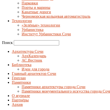
Парковки
Порты и марины
Канатные дороги
Черноморская кольцевая автомагистраль
Технологии
«Зелёные» технологии
Урбанистика
Институт Урбанистики Сочи
Поиск
Архитектура Сочи
АрхКалендарь
АС.Вестник
Библиотека
Идеи для города
Главный архитектор Сочи
Генплан
Памятники
Памятники архитектуры города Сочи
Памятники монументального искусства города Соч
О журнале
Партнёры
Архив