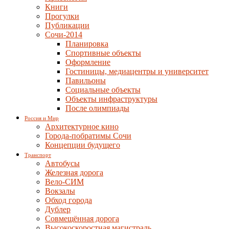
Книги
Прогулки
Публикации
Сочи-2014
Планировка
Спортивные объекты
Оформление
Гостиницы, медиацентры и университет
Павильоны
Социальные объекты
Объекты инфраструктуры
После олимпиады
Россия и Мир
Архитектурное кино
Города-побратимы Сочи
Концепции будущего
Транспорт
Автобусы
Железная дорога
Вело-СИМ
Вокзалы
Обход города
Дублер
Совмещённая дорога
Высокоскоростная магистраль