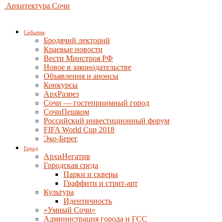
Архитектура Сочи
События
Бродячий лекторий
Краевые новости
Вести Минстроя РФ
Новое в законодательстве
Объявления и анонсы
Конкурсы
АрхРазрез
Сочи — гостеприимный город
СочиПешком
Российский инвестиционный форум
FIFA World Cup 2018
Эко-Берег
Город
АрхиНегатив
Городская среда
Парки и скверы
Граффити и стрит-арт
Культура
Идентичность
«Умный Сочи»
Администрация города и ГСС