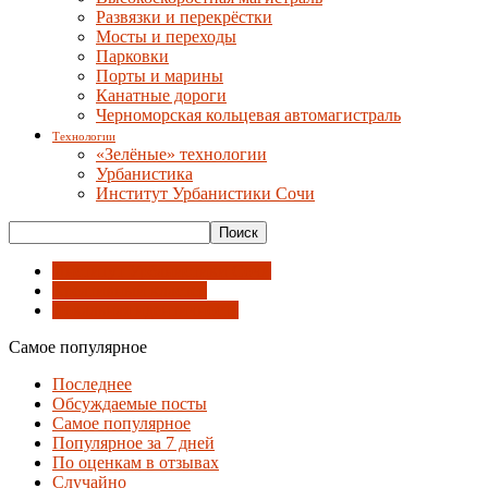
Развязки и перекрёстки
Мосты и переходы
Парковки
Порты и марины
Канатные дороги
Черноморская кольцевая автомагистраль
Технологии
«Зелёные» технологии
Урбанистика
Институт Урбанистики Сочи
Институт Урбанистики Сочи
Креативный кластер
Локальная идентичность
Самое популярное
Последнее
Обсуждаемые посты
Самое популярное
Популярное за 7 дней
По оценкам в отзывах
Случайно