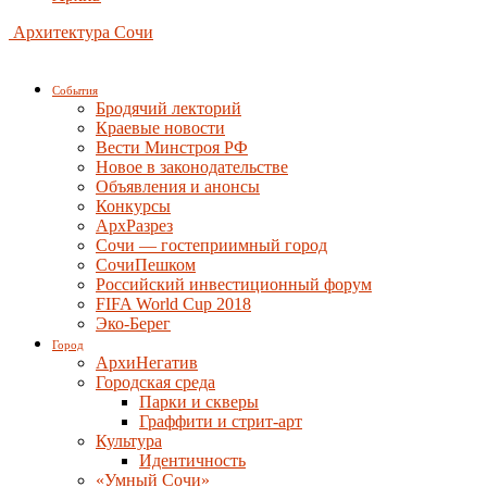
Архитектура Сочи
События
Бродячий лекторий
Краевые новости
Вести Минстроя РФ
Новое в законодательстве
Объявления и анонсы
Конкурсы
АрхРазрез
Сочи — гостеприимный город
СочиПешком
Российский инвестиционный форум
FIFA World Cup 2018
Эко-Берег
Город
АрхиНегатив
Городская среда
Парки и скверы
Граффити и стрит-арт
Культура
Идентичность
«Умный Сочи»