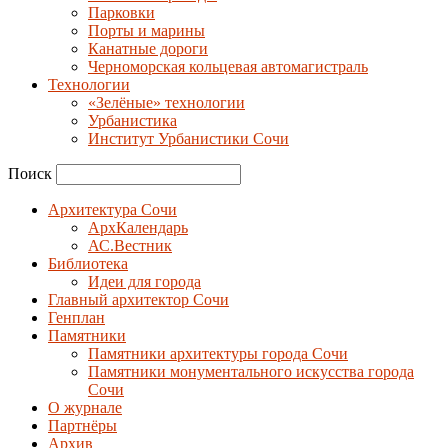
Парковки
Порты и марины
Канатные дороги
Черноморская кольцевая автомагистраль
Технологии
«Зелёные» технологии
Урбанистика
Институт Урбанистики Сочи
Поиск
Архитектура Сочи
АрхКалендарь
АС.Вестник
Библиотека
Идеи для города
Главный архитектор Сочи
Генплан
Памятники
Памятники архитектуры города Сочи
Памятники монументального искусства города
Сочи
О журнале
Партнёры
Архив