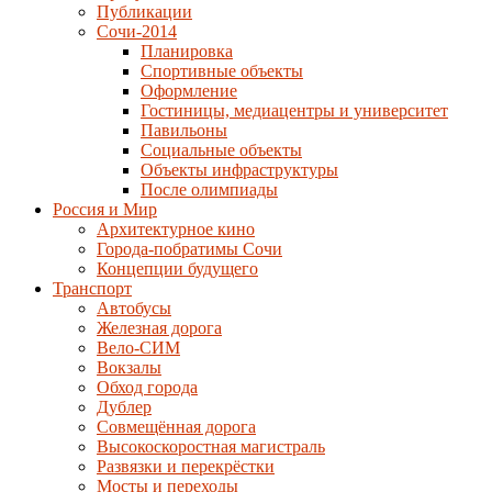
Публикации
Сочи-2014
Планировка
Спортивные объекты
Оформление
Гостиницы, медиацентры и университет
Павильоны
Социальные объекты
Объекты инфраструктуры
После олимпиады
Россия и Мир
Архитектурное кино
Города-побратимы Сочи
Концепции будущего
Транспорт
Автобусы
Железная дорога
Вело-СИМ
Вокзалы
Обход города
Дублер
Совмещённая дорога
Высокоскоростная магистраль
Развязки и перекрёстки
Мосты и переходы