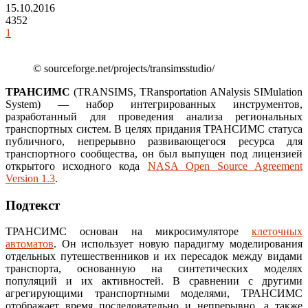
15.10.2016
4352
1
© sourceforge.net/projects/transimsstudio/
ТРАНСИМС
(TRANSIMS, TRansportation ANalysis SIMulation
System) — набор интегрированных инструментов,
разработанный для проведения анализа региональных
транспортных систем. В целях придания ТРАНСИМС статуса
публичного, непрерывно развивающегося ресурса для
транспортного сообщества, он был выпущен под лицензией
открытого исходного кода
NASA Open Source Agreement
Version 1.3
.
Подтекст
ТРАНСИМС основан на микросимуляторе
клеточных
автоматов
. Он использует новую парадигму моделирования
отдельных путешественников и их пересадок между видами
транспорта, основанную на синтетических моделях
популяций и их активностей. В сравнении с другими
агрегирующими транспортными моделями, ТРАНСИМС
отображает время последовательно и непрерывно, а также