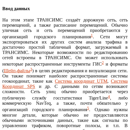
Ввод данных
На этом этапе ТРАНСИМС создаёт дорожную сеть, сеть
перемещений, а также расписание перемещений. Обычно
уличная сеть и сеть перемещений приобретаются у
1
организаций городского планирования
. Сети могут
экспортироваться их других систем анализа трафика в
достаточно простой табличный формат, загружаемый в
ТРАНСИМС. Некоторые возможности по редактированию
сетей встроены в ТРАНСИМС. Он может использовать
2
некоторые распространенные инструменты ГИС
и форматы
3
(
Шейп-файлы
) в целях редактирования и визуализации сети.
Он также понимает наиболее распространенные системы
геокоординат, такие как
Система координат UTM
,
Система
Координат SPS
и др. С данными по сетям возникают
сложности. Сеть улиц обычно приобретается через
4
публичную службу госстатистики Tiger/Line
, либо
коммерческую NavTeq, а также, почти обязательно у
5
организаций городского планирования
. Однако нужны
многие детали, которые обычно не предоставляются
обычными источниками данных, такие как сигналы по
управлению трафиком, поворотные полосы, и т.п. В