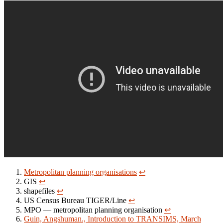
Metropolitan planning organisations
↩
GIS
↩
shapefiles
↩
US Census Bureau TIGER/Line
↩
MPO — metropolitan planning organisation
↩
Guin, Angshuman., Introduction to TRANSIMS, March