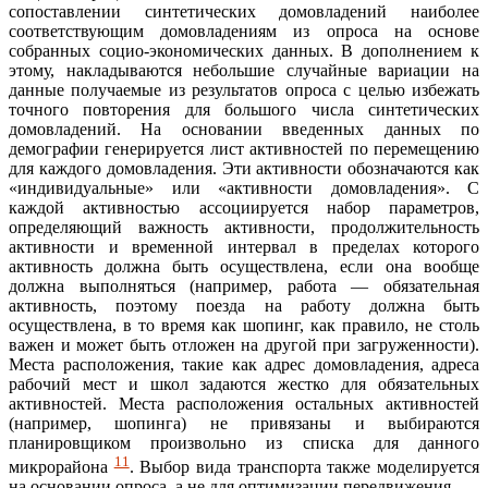
сопоставлении синтетических домовладений наиболее
соответствующим домовладениям из опроса на основе
собранных социо-экономических данных. В дополнением к
этому, накладываются небольшие случайные вариации на
данные получаемые из результатов опроса с целью избежать
точного повторения для большого числа синтетических
домовладений. На основании введенных данных по
демографии генерируется лист активностей по перемещению
для каждого домовладения. Эти активности обозначаются как
«индивидуальные» или «активности домовладения». С
каждой активностью ассоциируется набор параметров,
определяющий важность активности, продолжительность
активности и временной интервал в пределах которого
активность должна быть осуществлена, если она вообще
должна выполняться (например, работа — обязательная
активность, поэтому поезда на работу должна быть
осуществлена, в то время как шопинг, как правило, не столь
важен и может быть отложен на другой при загруженности).
Места расположения, такие как адрес домовладения, адреса
рабочий мест и школ задаются жестко для обязательных
активностей. Места расположения остальных активностей
(например, шопинга) не привязаны и выбираются
планировщиком произвольно из списка для данного
11
микрорайона
. Выбор вида транспорта также моделируется
на основании опроса, а не для оптимизации передвижения.