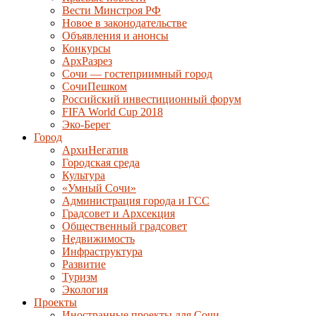
Вести Минстроя РФ
Новое в законодательстве
Объявления и анонсы
Конкурсы
АрхРазрез
Сочи — гостеприимный город
СочиПешком
Российский инвестиционный форум
FIFA World Cup 2018
Эко-Берег
Город
АрхиНегатив
Городская среда
Культура
«Умный Сочи»
Администрация города и ГСС
Градсовет и Архсекция
Общественный градсовет
Недвижимость
Инфраструктура
Развитие
Туризм
Экология
Проекты
Иностранные проекты для Сочи