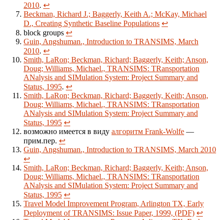
2010
.
↩
Beckman, Richard J.; Baggerly, Keith A.; McKay, Michael
D., Creating Synthetic Baseline Populations
↩
block groups
↩
Guin, Angshuman., Introduction to TRANSIMS, March
2010
.
↩
Smith, LaRon; Beckman, Richard; Baggerly, Keith; Anson,
Doug; Williams, Michael., TRANSIMS: TRansportation
ANalysis and SIMulation System: Project Summary and
Status, 1995
.
↩
Smith, LaRon; Beckman, Richard; Baggerly, Keith; Anson,
Doug; Williams, Michael., TRANSIMS: TRansportation
ANalysis and SIMulation System: Project Summary and
Status, 1995
↩
возможно имеется в виду
алгоритм Frank-Wolfe
—
прим.пер.
↩
Guin, Angshuman., Introduction to TRANSIMS, March 2010
↩
Smith, LaRon; Beckman, Richard; Baggerly, Keith; Anson,
Doug; Williams, Michael., TRANSIMS: TRansportation
ANalysis and SIMulation System: Project Summary and
Status, 1995
↩
Travel Model Improvement Program, Arlington TX, Early
Deployment of TRANSIMS: Issue Paper, 1999, (PDF)
↩