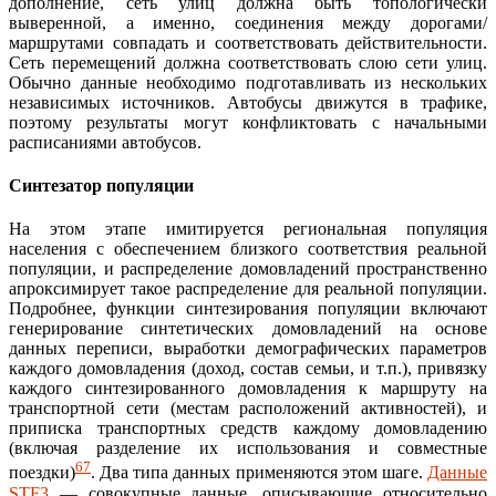
дополнение, сеть улиц должна быть топологически
выверенной, а именно, соединения между дорогами/
маршрутами совпадать и соответствовать действительности.
Сеть перемещений должна соответствовать слою сети улиц.
Обычно данные необходимо подготавливать из нескольких
независимых источников. Автобусы движутся в трафике,
поэтому результаты могут конфликтовать с начальными
расписаниями автобусов.
Синтезатор популяции
На этом этапе имитируется региональная популяция
населения с обеспечением близкого соответствия реальной
популяции, и распределение домовладений пространственно
апроксимирует такое распределение для реальной популяции.
Подробнее, функции синтезирования популяции включают
генерирование синтетических домовладений на основе
данных переписи, выработки демографических параметров
каждого домовладения (доход, состав семьи, и т.п.), привязку
каждого синтезированного домовладения к маршруту на
транспортной сети (местам расположений активностей), и
приписка транспортных средств каждому домовладению
(включая разделение их использования и совместные
6
7
поездки)
. Два типа данных применяются этом шаге.
Данные
STF3
— совокупные данные, описывающие относительно