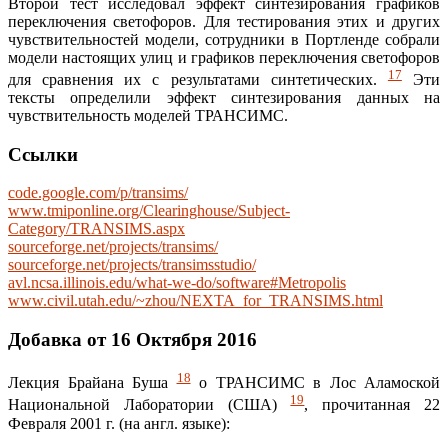
Второй тест исследовал эффект синтезирования графиков
переключения светофоров. Для тестирования этих и других
чувствительностей модели, сотрудники в Портленде собрали
модели настоящих улиц и графиков переключения светофоров
17
для сравнения их с результатами синтетических.
Эти
тексты определили эффект синтезирования данных на
чувствительность моделей ТРАНСИМС.
Ссылки
code.google.com/p/transims/
www.tmiponline.org/Clearinghouse/Subject-
Category/TRANSIMS.aspx
sourceforge.net/projects/transims/
sourceforge.net/projects/transimsstudio/
avl.ncsa.illinois.edu/what-we-do/software#Metropolis
www.civil.utah.edu/~zhou/NEXTA_for_TRANSIMS.html
Добавка от 16 Октября 2016
18
Лекция Брайана Буша
о ТРАНСИМС в Лос Аламоской
19
Национальной Лаборатории (США)
, прочитанная 22
Февраля 2001 г. (на англ. языке):