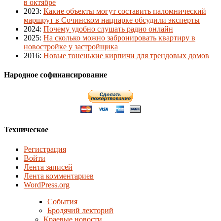
в октябре
2023
:
Какие объекты могут составить паломнический
маршрут в Сочинском нацпарке обсудили эксперты
2024
:
Почему удобно слушать радио онлайн
2025
:
На сколько можно забронировать квартиру в
новостройке у застройщика
2016
:
Новые тоненькие кирпичи для трендовых домов
Народное софинансирование
Техническое
Регистрация
Войти
Лента записей
Лента комментариев
WordPress.org
События
Бродячий лекторий
Краевые новости