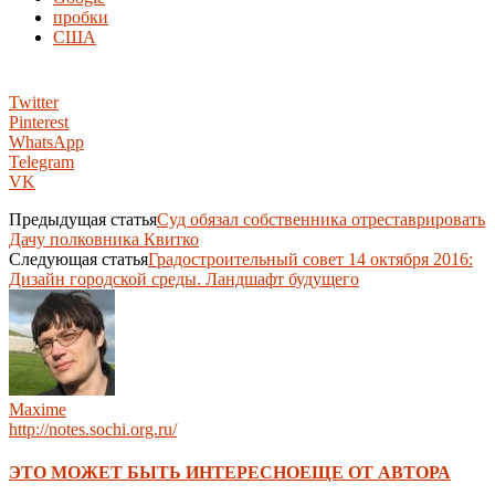
пробки
США
Twitter
Pinterest
WhatsApp
Telegram
VK
Предыдущая статья
Суд обязал собственника отреставрировать
Дачу полковника Квитко
Следующая статья
Градостроительный совет 14 октября 2016:
Дизайн городской среды. Ландшафт будущего
Maxime
http://notes.sochi.org.ru/
ЭТО МОЖЕТ БЫТЬ ИНТЕРЕСНО
ЕЩЕ ОТ АВТОРА