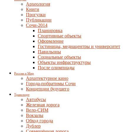
Археология
Книги
Прогулки
Публикации
Сочи-2014
Планировка
Спортивные объекты
Оформление
Гостиницы, медиацентры и университет
Павильоны
Социальные объекты
Объекты инфраструктуры
После олимпиады
Россия и Мир
Архитектурное кино
Города-побратимы Сочи
Концепции будущего
Транспорт
Автобусы
Железная дорога
Вело-СИМ
Вокзалы
Обход города
Дублер
Совмещённая дорога