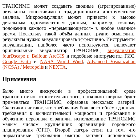
ТРАНСИМС может создавать сводные (агрегированные)
результаты сопоставимо с традиционными инструментами
анализа. Микросимуляция может привести к высоко
детальным одномоментным данным, например, точному
положения каждого «перемещающегося» в любое заданное
время. Поскольку такой объём данных трудно осмыслить,
результаты нужно визуализировать эффективно. Инструменты
визуализации, наиболее часто используются, включают
оригинальный визуализатор ТРАНСИМС,
визуализатор
fourDscape и Balfour
,
ArcGIS
и подобные инструменты ГИС,
Google Earth
и
NASA World Wind
,
Advanced Visualization
(NCSA) / Metropolis
и
NEXTA
.
Применения
Было много дискуссий в профессиональной среде
транспортников относительно того, насколько широко будет
применяться ТРАНСИМС, образовав несколько лагерей.
Скептики считают, что требования большого объёма данных,
требования к вычислительной мощности и требования к
обучению персонала ограничит использование ТРАНСИМС
малым числом крупнейших организаций городского
планирования (ОГП). Второй лагерь стоит на том, что
нормативные требования быстро заставят использовать