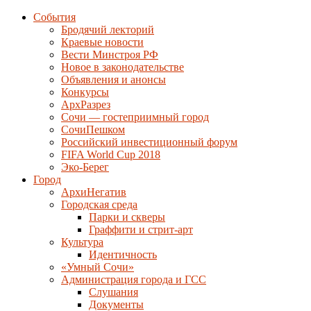
События
Бродячий лекторий
Краевые новости
Вести Минстроя РФ
Новое в законодательстве
Объявления и анонсы
Конкурсы
АрхРазрез
Сочи — гостеприимный город
СочиПешком
Российский инвестиционный форум
FIFA World Cup 2018
Эко-Берег
Город
АрхиНегатив
Городская среда
Парки и скверы
Граффити и стрит-арт
Культура
Идентичность
«Умный Сочи»
Администрация города и ГСС
Слушания
Документы