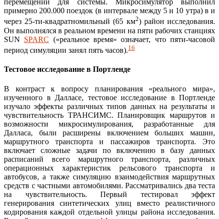
перемещении для системы. Микросимулятор выполнил
примерно 200.000 поездок (в интервале между 5 и 10 утра) в и
2
через 25-ти-квадратномильный (65 км
) район исследования.
Он выполнялся в реальном времени на пяти рабочих станциях
SUN
SPARC
(«реальное время» означает, что пяти-часовой
16
период симуляции занял пять часов).
Тестовое исследование в Портленде
В контраст к вопросу планирования «реального мира»,
изученного в Далласе, тестовое исследование в Портленде
изучало эффекты различных типов данных на результаты и
чувствительность ТРАНСИМС. Планировщик маршрутов и
возможности микросимулирования, разработанные для
Далласа, были расширены включением больших машин,
маршрутного транспорта и пассажиров транспорта. Это
включает сложные задачи по включению в базу данных
расписаний всего маршрутного транспорта, различных
операционных характеристик рельсового транспорта и
автобусов, а также симуляцию взаимодействия маршрутных
средств с частными автомобилями. Рассматривались два теста
на чувствительность. Первый тестировал эффект
генерирования синтетических улиц вместо реалистичного
кодирования каждой отдельной улицы района исследования.