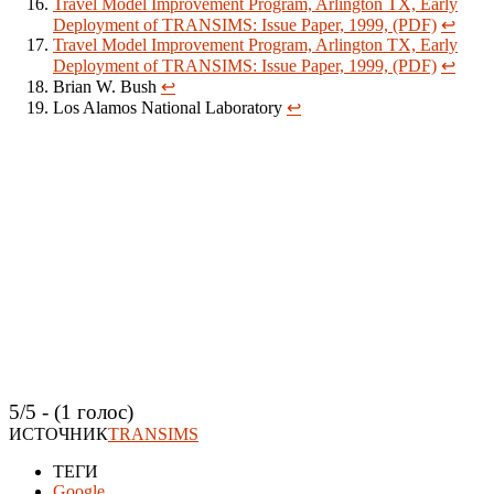
Travel Model Improvement Program, Arlington TX, Early
Deployment of TRANSIMS: Issue Paper, 1999, (PDF)
↩
Travel Model Improvement Program, Arlington TX, Early
Deployment of TRANSIMS: Issue Paper, 1999, (PDF)
↩
Brian W. Bush
↩
Los Alamos National Laboratory
↩
5/5 - (1 голос)
ИСТОЧНИК
TRANSIMS
ТЕГИ
Google