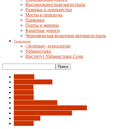
Высокоскоростная магистраль
Развязки и перекрёстки
Мосты и переходы
Парковки
Порты и марины
Канатные дороги
Черноморская кольцевая автомагистраль
Технологии
«Зелёные» технологии
Урбанистика
Институт Урбанистики Сочи
АрхРазрез
Бродячий лекторий
Выставки
Зодчество
Конкурсы
Объявления и анонсы
Российский инвестиционный форум
Сочи - гостеприимный город
СочиПешком
Эко-Берег