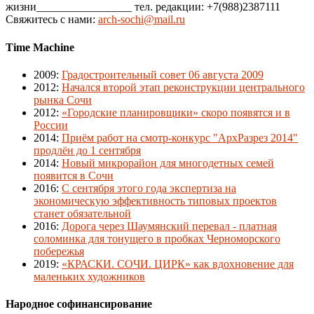
жизни_________________ тел. редакции: +7(988)2387111
Свяжитесь с нами:
arch-sochi@mail.ru
Time Machine
2009
:
Градостроительный совет 06 августа 2009
2012
:
Начался второй этап реконструкции центрального
рынка Сочи
2012
:
«Городские планировщики» скоро появятся и в
России
2014
:
Приём работ на смотр-конкурс "АрхРазрез 2014"
продлён до 1 сентября
2014
:
Новый микрорайон для многодетных семей
появится в Сочи
2016
:
С сентября этого года экспертиза на
экономическую эффективность типовых проектов
станет обязательной
2016
:
Дорога через Шаумянский перевал - платная
соломинка для тонущего в пробках Черноморского
побережья
2019
:
«КРАСКИ. СОЧИ. ЦИРК» как вдохновение для
маленьких художников
Народное софинансирование