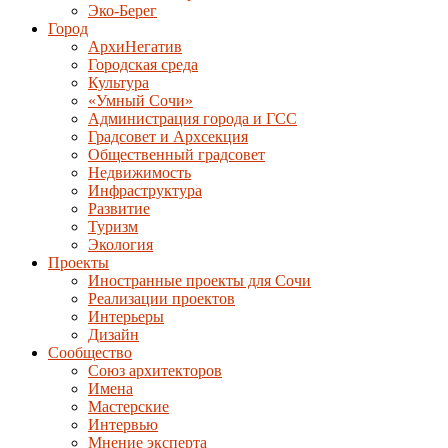
Эко-Берег
Город
АрхиНегатив
Городская среда
Культура
«Умный Сочи»
Администрация города и ГСС
Градсовет и Архсекция
Общественный градсовет
Недвижимость
Инфраструктура
Развитие
Туризм
Экология
Проекты
Иностранные проекты для Сочи
Реализации проектов
Интерьеры
Дизайн
Сообщество
Союз архитекторов
Имена
Мастерские
Интервью
Мнение эксперта