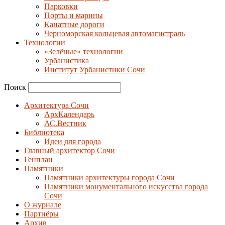
Парковки
Порты и марины
Канатные дороги
Черноморская кольцевая автомагистраль
Технологии
«Зелёные» технологии
Урбанистика
Институт Урбанистики Сочи
Поиск
Архитектура Сочи
АрхКалендарь
АС.Вестник
Библиотека
Идеи для города
Главный архитектор Сочи
Генплан
Памятники
Памятники архитектуры города Сочи
Памятники монументального искусства города
Сочи
О журнале
Партнёры
Архив