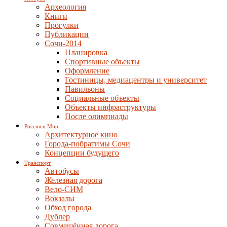
Археология
Книги
Прогулки
Публикации
Сочи-2014
Планировка
Спортивные объекты
Оформление
Гостиницы, медиацентры и университет
Павильоны
Социальные объекты
Объекты инфраструктуры
После олимпиады
Россия и Мир
Архитектурное кино
Города-побратимы Сочи
Концепции будущего
Транспорт
Автобусы
Железная дорога
Вело-СИМ
Вокзалы
Обход города
Дублер
Совмещённая дорога