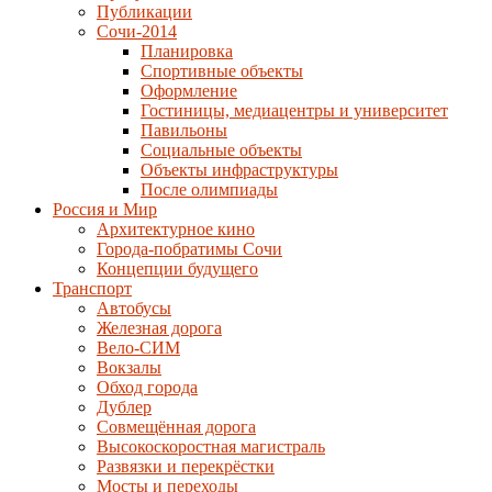
Публикации
Сочи-2014
Планировка
Спортивные объекты
Оформление
Гостиницы, медиацентры и университет
Павильоны
Социальные объекты
Объекты инфраструктуры
После олимпиады
Россия и Мир
Архитектурное кино
Города-побратимы Сочи
Концепции будущего
Транспорт
Автобусы
Железная дорога
Вело-СИМ
Вокзалы
Обход города
Дублер
Совмещённая дорога
Высокоскоростная магистраль
Развязки и перекрёстки
Мосты и переходы