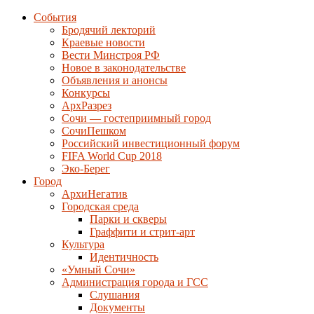
События
Бродячий лекторий
Краевые новости
Вести Минстроя РФ
Новое в законодательстве
Объявления и анонсы
Конкурсы
АрхРазрез
Сочи — гостеприимный город
СочиПешком
Российский инвестиционный форум
FIFA World Cup 2018
Эко-Берег
Город
АрхиНегатив
Городская среда
Парки и скверы
Граффити и стрит-арт
Культура
Идентичность
«Умный Сочи»
Администрация города и ГСС
Слушания
Документы