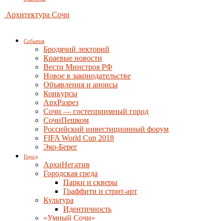
Архитектура Сочи
События
Бродячий лекторий
Краевые новости
Вести Минстроя РФ
Новое в законодательстве
Объявления и анонсы
Конкурсы
АрхРазрез
Сочи — гостеприимный город
СочиПешком
Российский инвестиционный форум
FIFA World Cup 2018
Эко-Берег
Город
АрхиНегатив
Городская среда
Парки и скверы
Граффити и стрит-арт
Культура
Идентичность
«Умный Сочи»