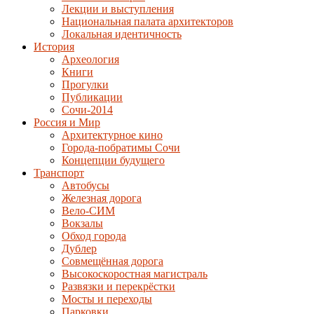
Лекции и выступления
Национальная палата архитекторов
Локальная идентичность
История
Археология
Книги
Прогулки
Публикации
Сочи-2014
Россия и Мир
Архитектурное кино
Города-побратимы Сочи
Концепции будущего
Транспорт
Автобусы
Железная дорога
Вело-СИМ
Вокзалы
Обход города
Дублер
Совмещённая дорога
Высокоскоростная магистраль
Развязки и перекрёстки
Мосты и переходы
Парковки