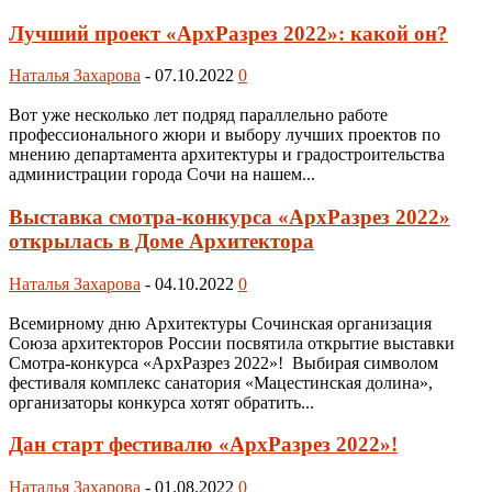
Лучший проект «АрхРазрез 2022»: какой он?
Наталья Захарова
-
07.10.2022
0
Вот уже несколько лет подряд параллельно работе
профессионального жюри и выбору лучших проектов по
мнению департамента архитектуры и градостроительства
администрации города Сочи на нашем...
Выставка смотра-конкурса «АрхРазрез 2022»
открылась в Доме Архитектора
Наталья Захарова
-
04.10.2022
0
Всемирному дню Архитектуры Сочинская организация
Союза архитекторов России посвятила открытие выставки
Смотра-конкурса «АрхРазрез 2022»! Выбирая символом
фестиваля комплекс санатория «Мацестинская долина»,
организаторы конкурса хотят обратить...
Дан старт фестивалю «АрхРазрез 2022»!
Наталья Захарова
-
01.08.2022
0