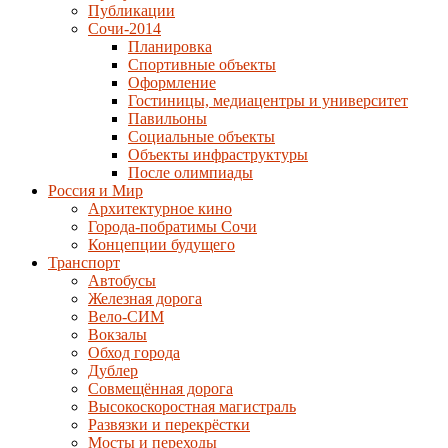
Публикации
Сочи-2014
Планировка
Спортивные объекты
Оформление
Гостиницы, медиацентры и университет
Павильоны
Социальные объекты
Объекты инфраструктуры
После олимпиады
Россия и Мир
Архитектурное кино
Города-побратимы Сочи
Концепции будущего
Транспорт
Автобусы
Железная дорога
Вело-СИМ
Вокзалы
Обход города
Дублер
Совмещённая дорога
Высокоскоростная магистраль
Развязки и перекрёстки
Мосты и переходы