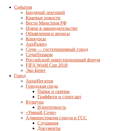
События
Бродячий лекторий
Краевые новости
Вести Минстроя РФ
Новое в законодательстве
Объявления и анонсы
Конкурсы
АрхРазрез
Сочи — гостеприимный город
СочиПешком
Российский инвестиционный форум
FIFA World Cup 2018
Эко-Берег
Город
АрхиНегатив
Городская среда
Парки и скверы
Граффити и стрит-арт
Культура
Идентичность
«Умный Сочи»
Администрация города и ГСС
Слушания
Документы