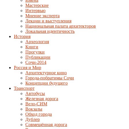
Имена
Мастерские
Интервью
Мнение эксперта
Лекции и выступления
Национальная палата архитекторов
Локальная идентичность
История
Археология
Книги
Прогулки
Публикации
Сочи-2014
Россия и Мир
Архитектурное кино
Города-побратимы Сочи
Концепции будущего
Транспорт
Автобусы
Железная дорога
Вело-СИМ
Вокзалы
Обход города
Дублер
Совмещённая дорога