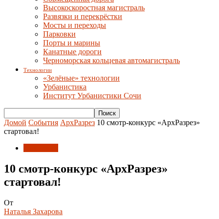
Высокоскоростная магистраль
Развязки и перекрёстки
Мосты и переходы
Парковки
Порты и марины
Канатные дороги
Черноморская кольцевая автомагистраль
Технологии
«Зелёные» технологии
Урбанистика
Институт Урбанистики Сочи
Домой
События
АрхРазрез
10 смотр-конкурс «АрхРазрез»
стартовал!
АрхРазрез
10 смотр-конкурс «АрхРазрез»
стартовал!
От
Наталья Захарова