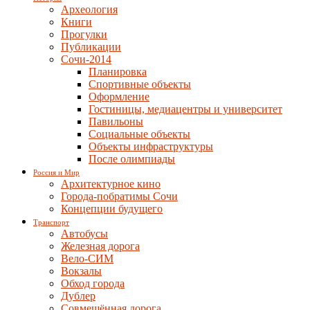
Археология
Книги
Прогулки
Публикации
Сочи-2014
Планировка
Спортивные объекты
Оформление
Гостиницы, медиацентры и университет
Павильоны
Социальные объекты
Объекты инфраструктуры
После олимпиады
Россия и Мир
Архитектурное кино
Города-побратимы Сочи
Концепции будущего
Транспорт
Автобусы
Железная дорога
Вело-СИМ
Вокзалы
Обход города
Дублер
Совмещённая дорога