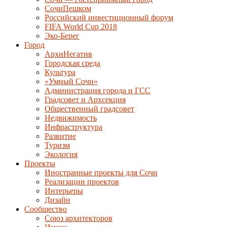
СочиПешком
Российский инвестиционный форум
FIFA World Cup 2018
Эко-Берег
Город
АрхиНегатив
Городская среда
Культура
«Умный Сочи»
Администрация города и ГСС
Градсовет и Архсекция
Общественный градсовет
Недвижимость
Инфраструктура
Развитие
Туризм
Экология
Проекты
Иностранные проекты для Сочи
Реализации проектов
Интерьеры
Дизайн
Сообщество
Союз архитекторов