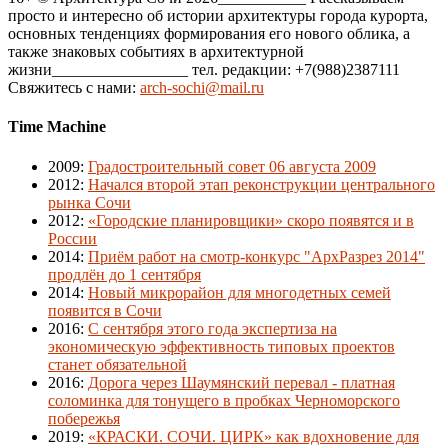
просто и интересно об истории архитектуры города курорта,
основных тенденциях формирования его нового облика, а
также знаковых событиях в архитектурной
жизни_________________ тел. редакции: +7(988)2387111
Свяжитесь с нами:
arch-sochi@mail.ru
Time Machine
2009
:
Градостроительный совет 06 августа 2009
2012
:
Начался второй этап реконструкции центрального
рынка Сочи
2012
:
«Городские планировщики» скоро появятся и в
России
2014
:
Приём работ на смотр-конкурс "АрхРазрез 2014"
продлён до 1 сентября
2014
:
Новый микрорайон для многодетных семей
появится в Сочи
2016
:
С сентября этого года экспертиза на
экономическую эффективность типовых проектов
станет обязательной
2016
:
Дорога через Шаумянский перевал - платная
соломинка для тонущего в пробках Черноморского
побережья
2019
:
«КРАСКИ. СОЧИ. ЦИРК» как вдохновение для