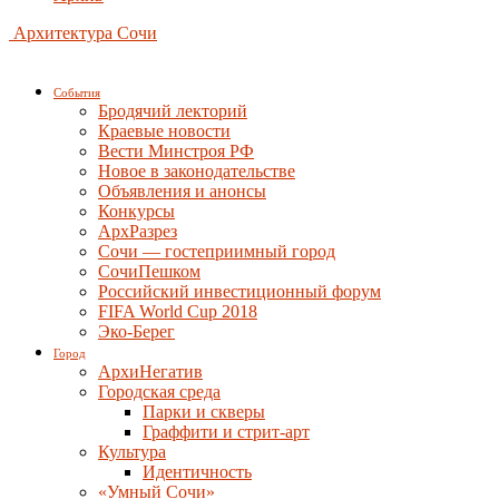
Архитектура Сочи
События
Бродячий лекторий
Краевые новости
Вести Минстроя РФ
Новое в законодательстве
Объявления и анонсы
Конкурсы
АрхРазрез
Сочи — гостеприимный город
СочиПешком
Российский инвестиционный форум
FIFA World Cup 2018
Эко-Берег
Город
АрхиНегатив
Городская среда
Парки и скверы
Граффити и стрит-арт
Культура
Идентичность
«Умный Сочи»