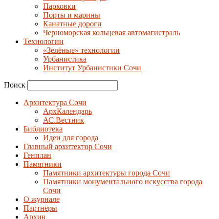
Парковки
Порты и марины
Канатные дороги
Черноморская кольцевая автомагистраль
Технологии
«Зелёные» технологии
Урбанистика
Институт Урбанистики Сочи
Поиск
Архитектура Сочи
АрхКалендарь
АС.Вестник
Библиотека
Идеи для города
Главный архитектор Сочи
Генплан
Памятники
Памятники архитектуры города Сочи
Памятники монументального искусства города
Сочи
О журнале
Партнёры
Архив