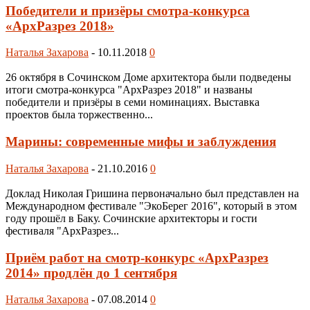
Победители и призёры смотра-конкурса
«АрхРазрез 2018»
Наталья Захарова
-
10.11.2018
0
26 октября в Сочинском Доме архитектора были подведены
итоги смотра-конкурса "АрхРазрез 2018" и названы
победители и призёры в семи номинациях. Выставка
проектов была торжественно...
Марины: современные мифы и заблуждения
Наталья Захарова
-
21.10.2016
0
Доклад Николая Гришина первоначально был представлен на
Международном фестивале "ЭкоБерег 2016", который в этом
году прошёл в Баку. Сочинские архитекторы и гости
фестиваля "АрхРазрез...
Приём работ на смотр-конкурс «АрхРазрез
2014» продлён до 1 сентября
Наталья Захарова
-
07.08.2014
0