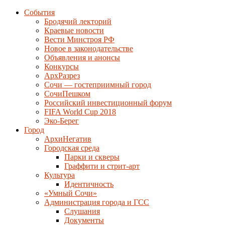
События
Бродячий лекторий
Краевые новости
Вести Минстроя РФ
Новое в законодательстве
Объявления и анонсы
Конкурсы
АрхРазрез
Сочи — гостеприимный город
СочиПешком
Российский инвестиционный форум
FIFA World Cup 2018
Эко-Берег
Город
АрхиНегатив
Городская среда
Парки и скверы
Граффити и стрит-арт
Культура
Идентичность
«Умный Сочи»
Администрация города и ГСС
Слушания
Документы