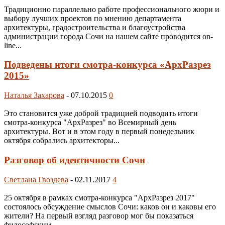
Традиционно параллельно работе профессионального жюри и
выбору лучших проектов по мнению департамента
архитектуры, градостроительства и благоустройства
администрации города Сочи на нашем сайте проводится on-
line...
Подведены итоги смотра-конкурса «АрхРазрез
2015»
Наталья Захарова
-
07.10.2015
0
Это становится уже доброй традицией подводить итоги
смотра-конкурса "АрхРазрез" во Всемирный день
архитектуры. Вот и в этом году в первый понедельник
октября собрались архитекторы...
Разговор об идентичности Сочи
Светлана Гвоздева
-
02.11.2017
4
25 октября в рамках смотра-конкурса "АрхРазрез 2017"
состоялось обсуждение смыслов Сочи: каков он и каковы его
жители? На первый взгляд разговор мог бы показаться
философским...