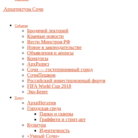
Архитектура Сочи
События
Бродячий лекторий
Краевые новости
Вести Минстроя РФ
Новое в законодательстве
Объявления и анонсы
Конкурсы
АрхРазрез
Сочи — гостеприимный город
СочиПешком
Российский инвестиционный форум
FIFA World Cup 2018
Эко-Берег
Город
АрхиНегатив
Городская среда
Парки и скверы
Граффити и стрит-арт
Культура
Идентичность
«Умный Сочи»