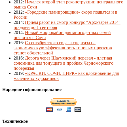
2012
:
Начался второй этап реконструкции центрального
рынка Сочи
2012
:
«Городские планировщики» скоро появятся и в
России
2014
:
Приём работ на смотр-конкурс "АрхРазрез 2014"
продлён до 1 сентября
2014
:
Новый микрорайон для многодетных семей
появится в Сочи
2016
:
С сентября этого года экспертиза на
экономическую эффективность типовых проектов
станет обязательной
2016
:
Дорога через Шаумянский перевал - платная
соломинка для тонущего в пробках Черноморского
побережья
2019
:
«КРАСКИ. СОЧИ. ЦИРК» как вдохновение для
маленьких художников
Народное софинансирование
Техническое