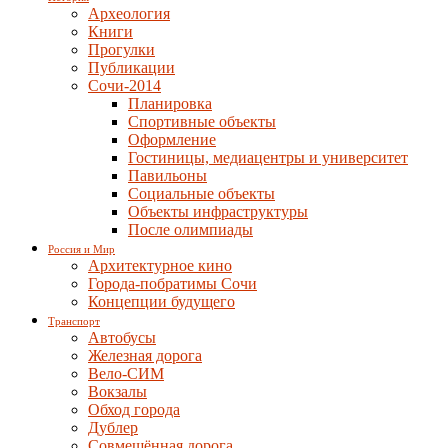
Археология
Книги
Прогулки
Публикации
Сочи-2014
Планировка
Спортивные объекты
Оформление
Гостиницы, медиацентры и университет
Павильоны
Социальные объекты
Объекты инфраструктуры
После олимпиады
Россия и Мир
Архитектурное кино
Города-побратимы Сочи
Концепции будущего
Транспорт
Автобусы
Железная дорога
Вело-СИМ
Вокзалы
Обход города
Дублер
Совмещённая дорога