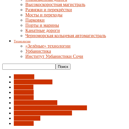
Высокоскоростная магистраль
Развязки и перекрёстки
Мосты и переходы
Парковки
Порты и марины
Канатные дороги
Черноморская кольцевая автомагистраль
Технологии
«Зелёные» технологии
Урбанистика
Институт Урбанистики Сочи
АрхРазрез
Бродячий лекторий
Выставки
Зодчество
Конкурсы
Объявления и анонсы
Российский инвестиционный форум
Сочи - гостеприимный город
СочиПешком
Эко-Берег