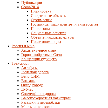
Публикации
Сочи-2014
Планировка
Спортивные объекты
Оформление
Гостиницы, медиацентры и университет
Павильоны
Социальные объекты
Объекты инфраструктуры
После олимпиады
Россия и Мир
Архитектурное кино
Города-побратимы Сочи
Концепции будущего
Транспорт
Автобусы
Железная дорога
Вело-СИМ
Вокзалы
Обход города
Дублер
Совмещённая дорога
Высокоскоростная магистраль
Развязки и перекрёстки
Мосты и переходы