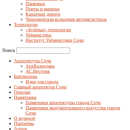
Парковки
Порты и марины
Канатные дороги
Черноморская кольцевая автомагистраль
Технологии
«Зелёные» технологии
Урбанистика
Институт Урбанистики Сочи
Поиск
Архитектура Сочи
АрхКалендарь
АС.Вестник
Библиотека
Идеи для города
Главный архитектор Сочи
Генплан
Памятники
Памятники архитектуры города Сочи
Памятники монументального искусства города
Сочи
О журнале
Партнёры
Архив