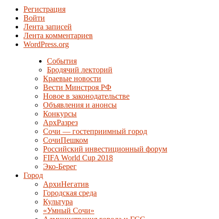
Регистрация
Войти
Лента записей
Лента комментариев
WordPress.org
События
Бродячий лекторий
Краевые новости
Вести Минстроя РФ
Новое в законодательстве
Объявления и анонсы
Конкурсы
АрхРазрез
Сочи — гостеприимный город
СочиПешком
Российский инвестиционный форум
FIFA World Cup 2018
Эко-Берег
Город
АрхиНегатив
Городская среда
Культура
«Умный Сочи»