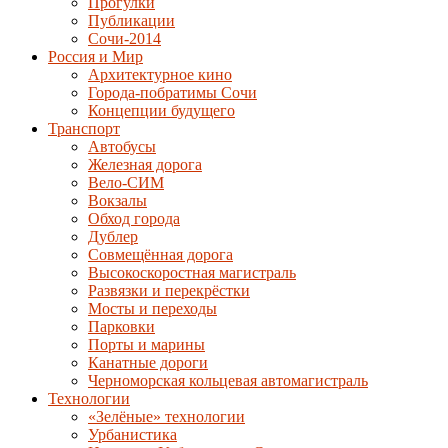
Прогулки
Публикации
Сочи-2014
Россия и Мир
Архитектурное кино
Города-побратимы Сочи
Концепции будущего
Транспорт
Автобусы
Железная дорога
Вело-СИМ
Вокзалы
Обход города
Дублер
Совмещённая дорога
Высокоскоростная магистраль
Развязки и перекрёстки
Мосты и переходы
Парковки
Порты и марины
Канатные дороги
Черноморская кольцевая автомагистраль
Технологии
«Зелёные» технологии
Урбанистика