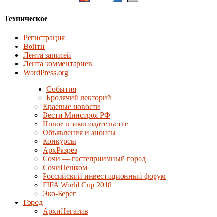
Техническое
Регистрация
Войти
Лента записей
Лента комментариев
WordPress.org
События
Бродячий лекторий
Краевые новости
Вести Минстроя РФ
Новое в законодательстве
Объявления и анонсы
Конкурсы
АрхРазрез
Сочи — гостеприимный город
СочиПешком
Российский инвестиционный форум
FIFA World Cup 2018
Эко-Берег
Город
АрхиНегатив