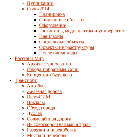
Публикации
Сочи-2014
Планировка
Спортивные объекты
Оформление
Гостиницы, медиацентры и университет
Павильоны
Социальные объекты
Объекты инфраструктуры
После олимпиады
Россия и Мир
Архитектурное кино
Города-побратимы Сочи
Концепции будущего
Транспорт
Автобусы
Железная дорога
Вело-СИМ
Вокзалы
Обход города
Дублер
Совмещённая дорога
Высокоскоростная магистраль
Развязки и перекрёстки
Мосты и переходы