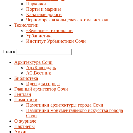
Парковки
Порты и марины
Канатные дороги
Черноморская кольцевая автомагистраль
Технологии
«Зелёные» технологии
Урбанистика
Институт Урбанистики Сочи
Поиск
Архитектура Сочи
АрхКалендарь
АС.Вестник
Библиотека
Идеи для города
Главный архитектор Сочи
Генплан
Памятники
Памятники архитектуры города Сочи
Памятники монументального искусства города
Сочи
О журнале
Партнёры
Архив