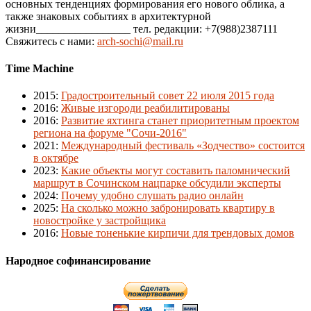
основных тенденциях формирования его нового облика, а
также знаковых событиях в архитектурной
жизни_________________ тел. редакции: +7(988)2387111
Свяжитесь с нами:
arch-sochi@mail.ru
Time Machine
2015
:
Градостроительный совет 22 июля 2015 года
2016
:
Живые изгороди реабилитированы
2016
:
Развитие яхтинга станет приоритетным проектом
региона на форуме "Сочи-2016"
2021
:
Международный фестиваль «Зодчество» состоится
в октябре
2023
:
Какие объекты могут составить паломнический
маршрут в Сочинском нацпарке обсудили эксперты
2024
:
Почему удобно слушать радио онлайн
2025
:
На сколько можно забронировать квартиру в
новостройке у застройщика
2016
:
Новые тоненькие кирпичи для трендовых домов
Народное софинансирование