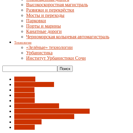
Высокоскоростная магистраль
Развязки и перекрёстки
Мосты и переходы
Парковки
Порты и марины
Канатные дороги
Черноморская кольцевая автомагистраль
Технологии
«Зелёные» технологии
Урбанистика
Институт Урбанистики Сочи
АрхРазрез
Бродячий лекторий
Выставки
Зодчество
Конкурсы
Объявления и анонсы
Российский инвестиционный форум
Сочи - гостеприимный город
СочиПешком
Эко-Берег