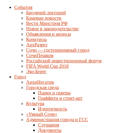
События
Бродячий лекторий
Краевые новости
Вести Минстроя РФ
Новое в законодательстве
Объявления и анонсы
Конкурсы
АрхРазрез
Сочи — гостеприимный город
СочиПешком
Российский инвестиционный форум
FIFA World Cup 2018
Эко-Берег
Город
АрхиНегатив
Городская среда
Парки и скверы
Граффити и стрит-арт
Культура
Идентичность
«Умный Сочи»
Администрация города и ГСС
Слушания
Документы