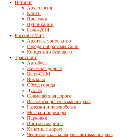
История
Археология
Книги
Прогулки
Публикации
Сочи-2014
Россия и Мир
Архитектурное кино
Города-побратимы Сочи
Концепции будущего
Транспорт
Автобусы
Железная дорога
Вело-СИМ
Вокзалы
Обход города
Дублер
Совмещённая дорога
Высокоскоростная магистраль
Развязки и перекрёстки
Мосты и переходы
Парковки
Порты и марины
Канатные дороги
Черноморская кольцевая автомагистраль