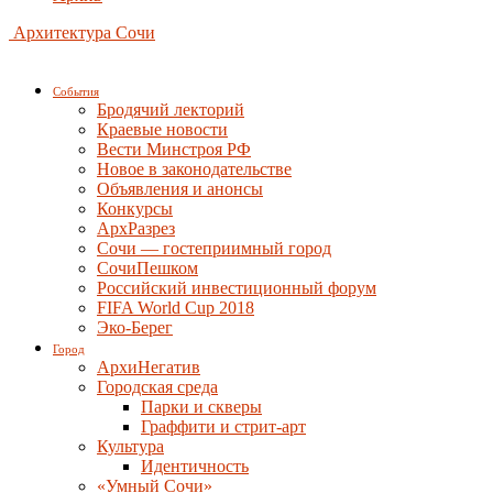
Архитектура Сочи
События
Бродячий лекторий
Краевые новости
Вести Минстроя РФ
Новое в законодательстве
Объявления и анонсы
Конкурсы
АрхРазрез
Сочи — гостеприимный город
СочиПешком
Российский инвестиционный форум
FIFA World Cup 2018
Эко-Берег
Город
АрхиНегатив
Городская среда
Парки и скверы
Граффити и стрит-арт
Культура
Идентичность
«Умный Сочи»