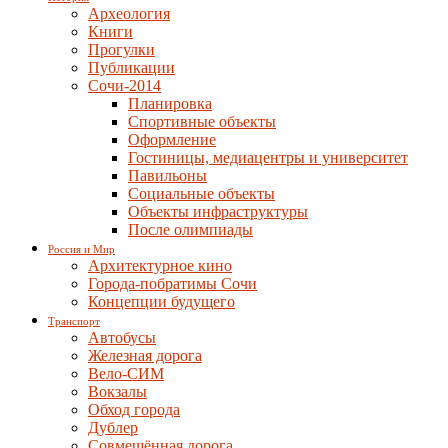
Археология
Книги
Прогулки
Публикации
Сочи-2014
Планировка
Спортивные объекты
Оформление
Гостиницы, медиацентры и университет
Павильоны
Социальные объекты
Объекты инфраструктуры
После олимпиады
Россия и Мир
Архитектурное кино
Города-побратимы Сочи
Концепции будущего
Транспорт
Автобусы
Железная дорога
Вело-СИМ
Вокзалы
Обход города
Дублер
Совмещённая дорога