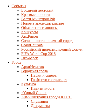
События
Бродячий лекторий
Краевые новости
Вести Минстроя РФ
Новое в законодательстве
Объявления и анонсы
Конкурсы
АрхРазрез
Сочи — гостеприимный город
СочиПешком
Российский инвестиционный форум
FIFA World Cup 2018
Эко-Берег
Город
АрхиНегатив
Городская среда
Парки и скверы
Граффити и стрит-арт
Культура
Идентичность
«Умный Сочи»
Администрация города и ГСС
Слушания
Документы