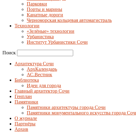
Парковки
Порты и марины
Канатные дороги
Черноморская кольцевая автомагистраль
Технологии
«Зелёные» технологии
Урбанистика
Институт Урбанистики Сочи
Поиск
Архитектура Сочи
АрхКалендарь
АС.Вестник
Библиотека
Идеи для города
Главный архитектор Сочи
Генплан
Памятники
Памятники архитектуры города Сочи
Памятники монументального искусства города Соч
О журнале
Партнёры
Архив