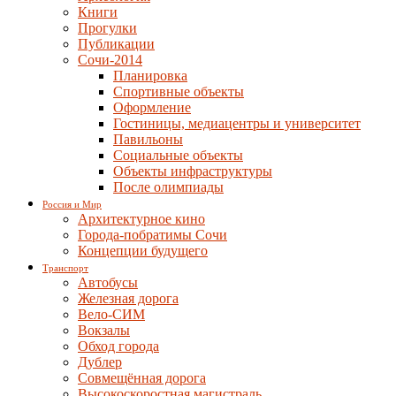
Книги
Прогулки
Публикации
Сочи-2014
Планировка
Спортивные объекты
Оформление
Гостиницы, медиацентры и университет
Павильоны
Социальные объекты
Объекты инфраструктуры
После олимпиады
Россия и Мир
Архитектурное кино
Города-побратимы Сочи
Концепции будущего
Транспорт
Автобусы
Железная дорога
Вело-СИМ
Вокзалы
Обход города
Дублер
Совмещённая дорога
Высокоскоростная магистраль