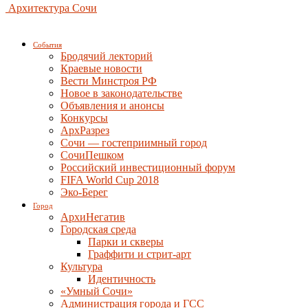
Архитектура Сочи
События
Бродячий лекторий
Краевые новости
Вести Минстроя РФ
Новое в законодательстве
Объявления и анонсы
Конкурсы
АрхРазрез
Сочи — гостеприимный город
СочиПешком
Российский инвестиционный форум
FIFA World Cup 2018
Эко-Берег
Город
АрхиНегатив
Городская среда
Парки и скверы
Граффити и стрит-арт
Культура
Идентичность
«Умный Сочи»
Администрация города и ГСС