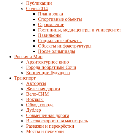
Публикации
Сочи-2014
Планировка
Спортивные объекты
Оформление
Гостиницы, медиацентры и университет
Павильоны
Социальные объекты
Объекты инфраструктуры
После олимпиады
Россия и Мир
Архитектурное кино
Города-побратимы Сочи
Концепции будущего
Транспорт
Автобусы
Железная дорога
Вело-СИМ
Вокзалы
Обход города
Дублер
Совмещённая дорога
Высокоскоростная магистраль
Развязки и перекрёстки
Мосты и переходы