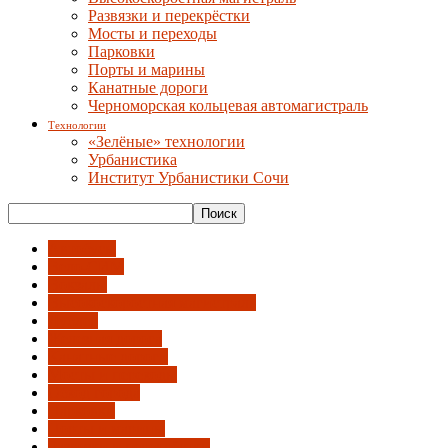
Развязки и перекрёстки
Мосты и переходы
Парковки
Порты и марины
Канатные дороги
Черноморская кольцевая автомагистраль
Технологии
«Зелёные» технологии
Урбанистика
Институт Урбанистики Сочи
Автобусы
Вело-СИМ
Вокзалы
Высокоскоростная магистраль
Дублер
Железная дорога
Канатные дороги
Мосты и переходы
Обход города
Парковки
Порты и марины
Развязки и перекрёстки