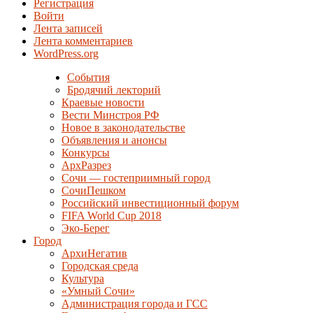
Регистрация
Войти
Лента записей
Лента комментариев
WordPress.org
События
Бродячий лекторий
Краевые новости
Вести Минстроя РФ
Новое в законодательстве
Объявления и анонсы
Конкурсы
АрхРазрез
Сочи — гостеприимный город
СочиПешком
Российский инвестиционный форум
FIFA World Cup 2018
Эко-Берег
Город
АрхиНегатив
Городская среда
Культура
«Умный Сочи»
Администрация города и ГСС