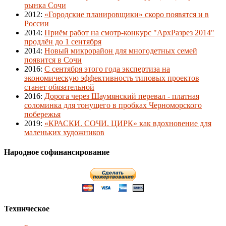
рынка Сочи
2012
:
«Городские планировщики» скоро появятся и в
России
2014
:
Приём работ на смотр-конкурс "АрхРазрез 2014"
продлён до 1 сентября
2014
:
Новый микрорайон для многодетных семей
появится в Сочи
2016
:
С сентября этого года экспертиза на
экономическую эффективность типовых проектов
станет обязательной
2016
:
Дорога через Шаумянский перевал - платная
соломинка для тонущего в пробках Черноморского
побережья
2019
:
«КРАСКИ. СОЧИ. ЦИРК» как вдохновение для
маленьких художников
Народное софинансирование
Техническое