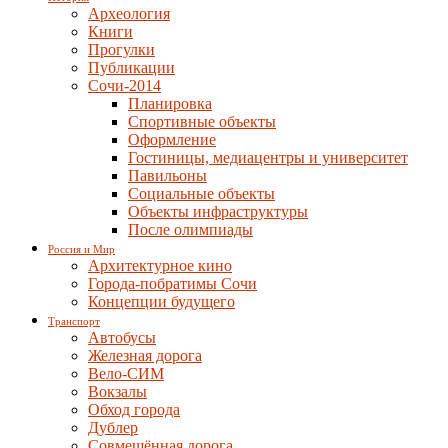
Археология
Книги
Прогулки
Публикации
Сочи-2014
Планировка
Спортивные объекты
Оформление
Гостиницы, медиацентры и университет
Павильоны
Социальные объекты
Объекты инфраструктуры
После олимпиады
Россия и Мир
Архитектурное кино
Города-побратимы Сочи
Концепции будущего
Транспорт
Автобусы
Железная дорога
Вело-СИМ
Вокзалы
Обход города
Дублер
Совмещённая дорога