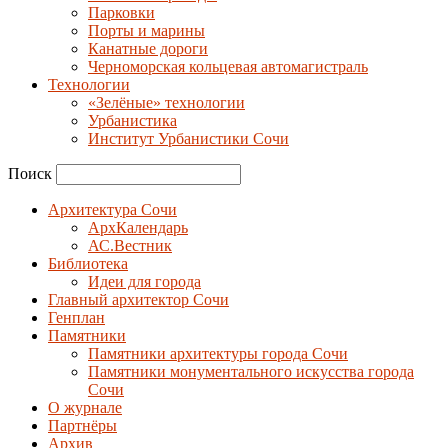
Парковки
Порты и марины
Канатные дороги
Черноморская кольцевая автомагистраль
Технологии
«Зелёные» технологии
Урбанистика
Институт Урбанистики Сочи
Поиск
Архитектура Сочи
АрхКалендарь
АС.Вестник
Библиотека
Идеи для города
Главный архитектор Сочи
Генплан
Памятники
Памятники архитектуры города Сочи
Памятники монументального искусства города
Сочи
О журнале
Партнёры
Архив