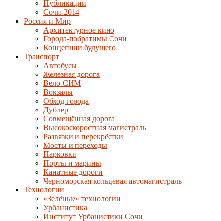
Публикации
Сочи-2014
Россия и Мир
Архитектурное кино
Города-побратимы Сочи
Концепции будущего
Транспорт
Автобусы
Железная дорога
Вело-СИМ
Вокзалы
Обход города
Дублер
Совмещённая дорога
Высокоскоростная магистраль
Развязки и перекрёстки
Мосты и переходы
Парковки
Порты и марины
Канатные дороги
Черноморская кольцевая автомагистраль
Технологии
«Зелёные» технологии
Урбанистика
Институт Урбанистики Сочи