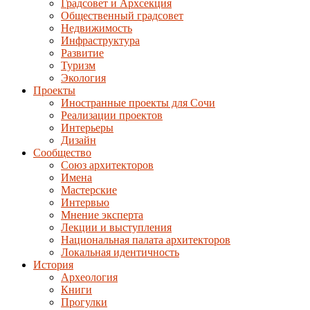
Градсовет и Архсекция
Общественный градсовет
Недвижимость
Инфраструктура
Развитие
Туризм
Экология
Проекты
Иностранные проекты для Сочи
Реализации проектов
Интерьеры
Дизайн
Сообщество
Союз архитекторов
Имена
Мастерские
Интервью
Мнение эксперта
Лекции и выступления
Национальная палата архитекторов
Локальная идентичность
История
Археология
Книги
Прогулки