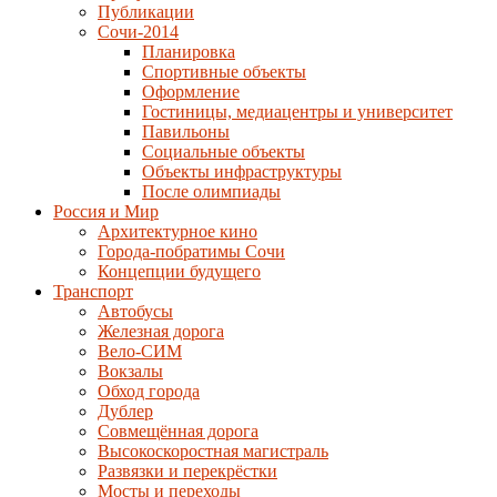
Публикации
Сочи-2014
Планировка
Спортивные объекты
Оформление
Гостиницы, медиацентры и университет
Павильоны
Социальные объекты
Объекты инфраструктуры
После олимпиады
Россия и Мир
Архитектурное кино
Города-побратимы Сочи
Концепции будущего
Транспорт
Автобусы
Железная дорога
Вело-СИМ
Вокзалы
Обход города
Дублер
Совмещённая дорога
Высокоскоростная магистраль
Развязки и перекрёстки
Мосты и переходы