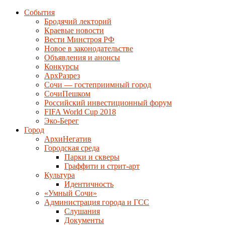
События
Бродячий лекторий
Краевые новости
Вести Минстроя РФ
Новое в законодательстве
Объявления и анонсы
Конкурсы
АрхРазрез
Сочи — гостеприимный город
СочиПешком
Российский инвестиционный форум
FIFA World Cup 2018
Эко-Берег
Город
АрхиНегатив
Городская среда
Парки и скверы
Граффити и стрит-арт
Культура
Идентичность
«Умный Сочи»
Администрация города и ГСС
Слушания
Документы