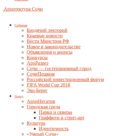
Архитектура Сочи
События
Бродячий лекторий
Краевые новости
Вести Минстроя РФ
Новое в законодательстве
Объявления и анонсы
Конкурсы
АрхРазрез
Сочи — гостеприимный город
СочиПешком
Российский инвестиционный форум
FIFA World Cup 2018
Эко-Берег
Город
АрхиНегатив
Городская среда
Парки и скверы
Граффити и стрит-арт
Культура
Идентичность
«Умный Сочи»