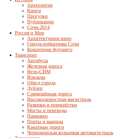
Археология
Книги
Прогулки
Публикации
Сочи-2014
Россия и Мир
Архитектурное кино
Города-побратимы Сочи
Концепции будущего
Транспорт
Автобусы
Железная дорога
Вело-СИМ
Вокзалы
Обход города
Дублер
Совмещённая дорога
Высокоскоростная магистраль
Развязки и перекрёстки
Мосты и переходы
Парковки
Порты и марины
Канатные дороги
Черноморская кольцевая автомагистраль