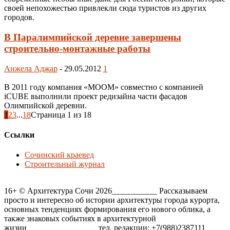
своей непохожестью привлекли сюда туристов из других
городов.
В Паралимпийской деревне завершены
строительно-монтажные работы
Анжела Аджар
-
29.05.2012
1
В 2011 году компания «МООМ» совместно с компанией
iCUBE выполнили проект редизайна части фасадов
Олимпийской деревни.
1
2
3
...
18
Страница 1 из 18
Ссылки
Сочинский краевед
Строительный журнал
16+ © Архитектура Сочи 2026___________ Рассказываем
просто и интересно об истории архитектуры города курорта,
основных тенденциях формирования его нового облика, а
также знаковых событиях в архитектурной
жизни_________________ тел. редакции: +7(988)2387111