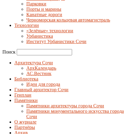
Парковки
Порты и марины
Канатные дороги
Черноморская кольцевая автомагистраль
Технологии
«Зелёные» технологии
Урбанистика
Институт Урбанистики Сочи
Поиск
Архитектура Сочи
АрхКалендарь
АС.Вестник
Библиотека
Идеи для города
Главный архитектор Сочи
Генплан
Памятники
Памятники архитектуры города Сочи
Памятники монументального искусства города
Сочи
О журнале
Партнёры
Архив