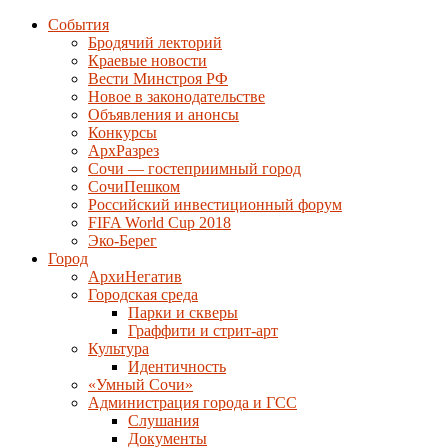
События
Бродячий лекторий
Краевые новости
Вести Минстроя РФ
Новое в законодательстве
Объявления и анонсы
Конкурсы
АрхРазрез
Сочи — гостеприимный город
СочиПешком
Российский инвестиционный форум
FIFA World Cup 2018
Эко-Берег
Город
АрхиНегатив
Городская среда
Парки и скверы
Граффити и стрит-арт
Культура
Идентичность
«Умный Сочи»
Администрация города и ГСС
Слушания
Документы