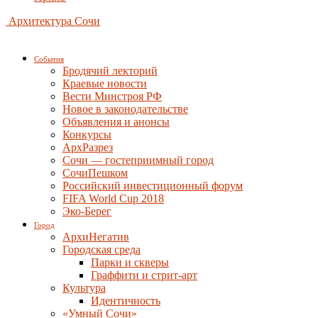
Архитектура Сочи
События
Бродячий лекторий
Краевые новости
Вести Минстроя РФ
Новое в законодательстве
Объявления и анонсы
Конкурсы
АрхРазрез
Сочи — гостеприимный город
СочиПешком
Российский инвестиционный форум
FIFA World Cup 2018
Эко-Берег
Город
АрхиНегатив
Городская среда
Парки и скверы
Граффити и стрит-арт
Культура
Идентичность
«Умный Сочи»