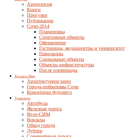
Археология
Книги
Прогулки
Публикации
Сочи-2014
Планировка
Спортивные объекты
Оформление
Гостиницы, медиацентры и университет
Павильоны
Социальные объекты
Объекты инфраструктуры
После олимпиады
Россия и Мир
Архитектурное кино
Города-побратимы Сочи
Концепции будущего
Транспорт
Автобусы
Железная дорога
Вело-СИМ
Вокзалы
Обход города
Дублер
Совмещённая дорога