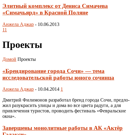
Элитный комплекс от Дениса Симачева
«Симачьярд» в Красной Поляне
Анжела Аджар
-
10.06.2013
11
Проекты
Домой
Проекты
«Брендирование города Сочи» — тема
исследовательской работы юного сочинца
Анжела Аджар
-
10.04.2014
1
Дмитрий Филимонов раз­ра­бо­тал бренд го­ро­да Сочи, пред­ло­
жил ра­зук­ра­сить ули­цы и до­ма во все цве­та ра­ду­ги, а для
прив­ле­че­ния ту­рис­тов, про­во­дить фес­ти­валь «Фев­раль­ские
ок­на».
Завершены монолитные работы в АК «Актёр
Гэлакси»