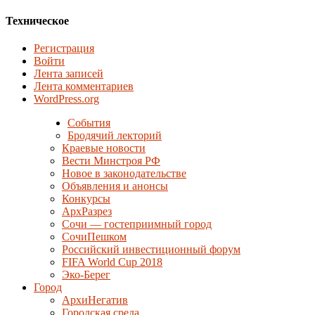
Техническое
Регистрация
Войти
Лента записей
Лента комментариев
WordPress.org
События
Бродячий лекторий
Краевые новости
Вести Минстроя РФ
Новое в законодательстве
Объявления и анонсы
Конкурсы
АрхРазрез
Сочи — гостеприимный город
СочиПешком
Российский инвестиционный форум
FIFA World Cup 2018
Эко-Берег
Город
АрхиНегатив
Городская среда