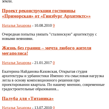
земли.
Проект реконструкции гостиницы
«Приморская» от «Гинзбург Архитектс»»
Наталья Захарова
-
10.08.2010
9
Очередная попытка увязать "сталинскую" архитектуру с
новыми веяниями.
Жизнь без границ – мечта любого жителя
мегаполиса!
Наталья Захарова
-
21.01.2017
0
Екатерина Найданова-Каховская, Открытая студия
архитектуры и урбанистики Именно эта смысловая нагрузка
легла в основу композиционного решения при
проектировании квартала. По нашему мнению, современные
градостроительные образования...
Палуба для «Титаника»
Наталья Захарова
-
13.07.2010
0