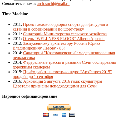
Свяжитесь с нами:
arch-sochi@mail.ru
Time Machine
2011
:
Проект ледового дворца спорта для фигурного
катания и соревнований по шорт-треку
2011
:
Санаторий Министерства сельского хозяйства
2011
:
Отель “WELLNESS FLOOR” Alberto Apostoli
2012
:
Заслуженному архитектору России Юрию
Владимировичу Львову - 85!
2014
:
Санаторий "Красмашевский": модернизированная
неоклассика
2014
:
Федеральные трассы и развязки Сочи обследованы
дорожным сканером
2015
:
Приём работ на смотр-конкурс “АрхРазрез 2015″
продлён до 1 сентября
2016
:
Архсекция 5 августа 2016 года: скульптуры
Церетели признаны неподходящими для Сочи
Народное софинансирование