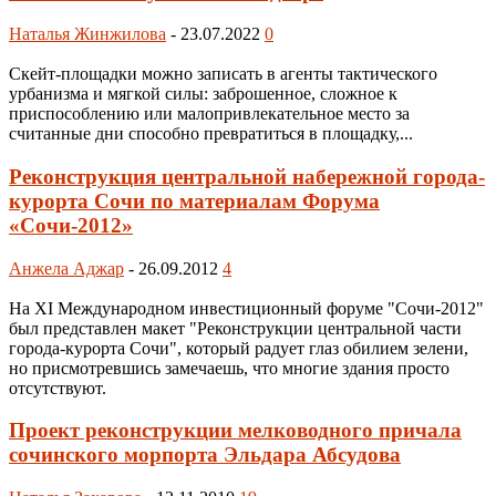
Наталья Жинжилова
-
23.07.2022
0
Скейт-площадки можно записать в агенты тактического
урбанизма и мягкой силы: заброшенное, сложное к
приспособлению или малопривлекательное место за
считанные дни способно превратиться в площадку,...
Реконструкция центральной набережной города-
курорта Сочи по материалам Форума
«Сочи-2012»
Анжела Аджар
-
26.09.2012
4
На XI Международном инвестиционный форуме "Сочи-2012"
был представлен макет "Реконструкции центральной части
города-курорта Сочи", который радует глаз обилием зелени,
но присмотревшись замечаешь, что многие здания просто
отсутствуют.
Проект реконструкции мелководного причала
сочинского морпорта Эльдара Абсудова