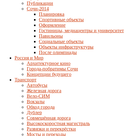
Публикации
Сочи-2014
Планировка
Спортивные объекты
Оформление
Гостиницы, медиацентры и университет
Павильоны
Социальные объекты
Объекты инфраструктуры
После олимпиады
Россия и Мир
Архитектурное кино
Города-побратимы Сочи
Концепции будущего
Транспорт
Автобусы
Железная дорога
Вело-СИМ
Вокзалы
Обход города
Дублер
Совмещённая дорога
Высокоскоростная магистраль
Развязки и перекрёстки
Мосты и переходы