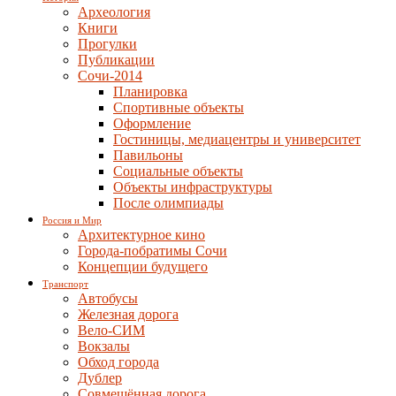
Археология
Книги
Прогулки
Публикации
Сочи-2014
Планировка
Спортивные объекты
Оформление
Гостиницы, медиацентры и университет
Павильоны
Социальные объекты
Объекты инфраструктуры
После олимпиады
Россия и Мир
Архитектурное кино
Города-побратимы Сочи
Концепции будущего
Транспорт
Автобусы
Железная дорога
Вело-СИМ
Вокзалы
Обход города
Дублер
Совмещённая дорога