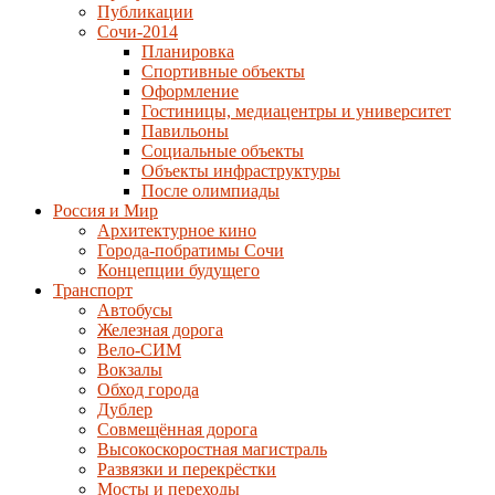
Публикации
Сочи-2014
Планировка
Спортивные объекты
Оформление
Гостиницы, медиацентры и университет
Павильоны
Социальные объекты
Объекты инфраструктуры
После олимпиады
Россия и Мир
Архитектурное кино
Города-побратимы Сочи
Концепции будущего
Транспорт
Автобусы
Железная дорога
Вело-СИМ
Вокзалы
Обход города
Дублер
Совмещённая дорога
Высокоскоростная магистраль
Развязки и перекрёстки
Мосты и переходы