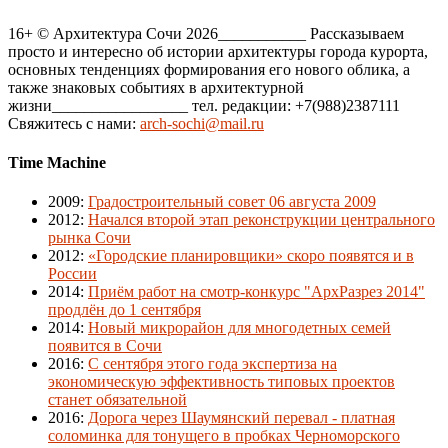
16+ © Архитектура Сочи 2026___________ Рассказываем
просто и интересно об истории архитектуры города курорта,
основных тенденциях формирования его нового облика, а
также знаковых событиях в архитектурной
жизни_________________ тел. редакции: +7(988)2387111
Свяжитесь с нами:
arch-sochi@mail.ru
Time Machine
2009
:
Градостроительный совет 06 августа 2009
2012
:
Начался второй этап реконструкции центрального
рынка Сочи
2012
:
«Городские планировщики» скоро появятся и в
России
2014
:
Приём работ на смотр-конкурс "АрхРазрез 2014"
продлён до 1 сентября
2014
:
Новый микрорайон для многодетных семей
появится в Сочи
2016
:
С сентября этого года экспертиза на
экономическую эффективность типовых проектов
станет обязательной
2016
:
Дорога через Шаумянский перевал - платная
соломинка для тонущего в пробках Черноморского