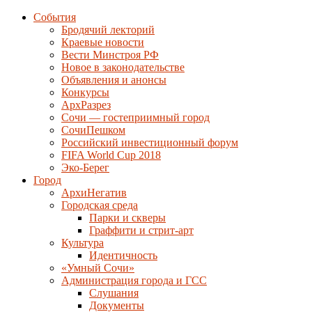
События
Бродячий лекторий
Краевые новости
Вести Минстроя РФ
Новое в законодательстве
Объявления и анонсы
Конкурсы
АрхРазрез
Сочи — гостеприимный город
СочиПешком
Российский инвестиционный форум
FIFA World Cup 2018
Эко-Берег
Город
АрхиНегатив
Городская среда
Парки и скверы
Граффити и стрит-арт
Культура
Идентичность
«Умный Сочи»
Администрация города и ГСС
Слушания
Документы