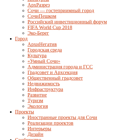
АрхРазрез
Сочи — гостеприимный город
СочиПешком
Российский инвестиционный форум
FIFA World Cup 2018
Эко-Берег
Город
АрхиНегатив
Городская среда
Культура
«Умный Сочи»
Администрация города и ГСС
Градсовет и Архсекция
Общественный градсовет
Недвижимость
Инфраструктура
Развитие
Туризм
Экология
Проекты
Иностранные проекты для Сочи
Реализации проектов
Интерьеры
Дизайн
Сообщество