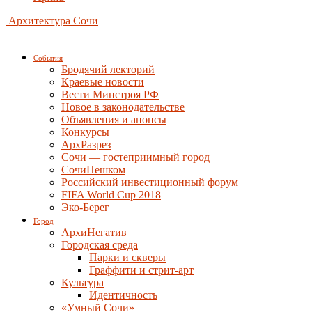
Архитектура Сочи
События
Бродячий лекторий
Краевые новости
Вести Минстроя РФ
Новое в законодательстве
Объявления и анонсы
Конкурсы
АрхРазрез
Сочи — гостеприимный город
СочиПешком
Российский инвестиционный форум
FIFA World Cup 2018
Эко-Берег
Город
АрхиНегатив
Городская среда
Парки и скверы
Граффити и стрит-арт
Культура
Идентичность
«Умный Сочи»