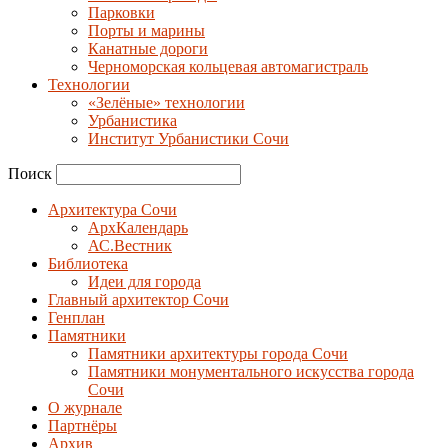
Парковки
Порты и марины
Канатные дороги
Черноморская кольцевая автомагистраль
Технологии
«Зелёные» технологии
Урбанистика
Институт Урбанистики Сочи
Поиск
Архитектура Сочи
АрхКалендарь
АС.Вестник
Библиотека
Идеи для города
Главный архитектор Сочи
Генплан
Памятники
Памятники архитектуры города Сочи
Памятники монументального искусства города
Сочи
О журнале
Партнёры
Архив