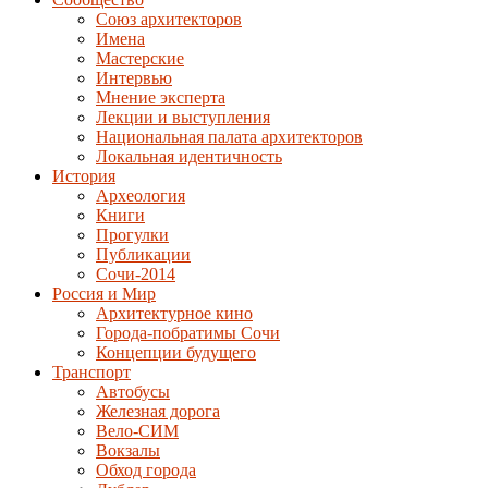
Союз архитекторов
Имена
Мастерские
Интервью
Мнение эксперта
Лекции и выступления
Национальная палата архитекторов
Локальная идентичность
История
Археология
Книги
Прогулки
Публикации
Сочи-2014
Россия и Мир
Архитектурное кино
Города-побратимы Сочи
Концепции будущего
Транспорт
Автобусы
Железная дорога
Вело-СИМ
Вокзалы
Обход города