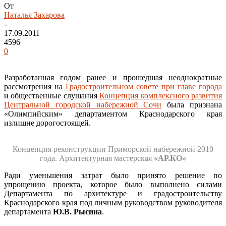
От
Наталья Захарова
-
17.09.2011
4596
0
Разработанная годом ранее и прошедшая неоднократные
рассмотрения на
Градостроительном совете при главе города
и общественные слушания
Концепция комплексного развития
Центральной городской набережной Сочи
была признана
«Олимпийским» департаментом Краснодарского края
излишне дорогостоящей.
Концепция реконструкции Приморской набережной 2010
года. Архитектурная мастерская
«АР.КО»
Ради уменьшения затрат было принято решение по
упрощению проекта, которое было выполнено силами
Департамента по архитектуре и градостроительству
Краснодарского края под личным руководством руководителя
департамента
Ю.В. Рысина
.