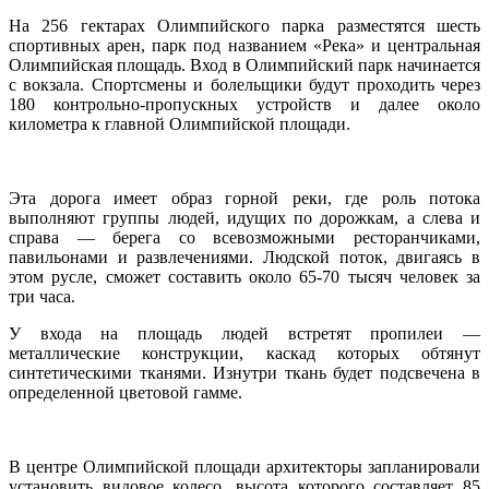
На 256 гектарах Олимпийского парка разместятся шесть
спортивных арен, парк под названием «Река» и центральная
Олимпийская площадь. Вход в Олимпийский парк начинается
с вокзала. Спортсмены и болельщики будут проходить через
180 контрольно-пропускных устройств и далее около
километра к главной Олимпийской площади.
Эта дорога имеет образ горной реки, где роль потока
выполняют группы людей, идущих по дорожкам, а слева и
справа — берега со всевозможными ресторанчиками,
павильонами и развлечениями. Людской поток, двигаясь в
этом русле, сможет составить около 65-70 тысяч человек за
три часа.
У входа на площадь людей встретят пропилеи —
металлические конструкции, каскад которых обтянут
синтетическими тканями. Изнутри ткань будет подсвечена в
определенной цветовой гамме.
В центре Олимпийской площади архитекторы запланировали
установить видовое колесо, высота которого составляет 85