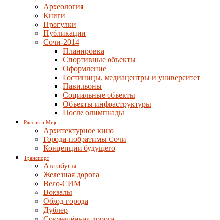
Археология
Книги
Прогулки
Публикации
Сочи-2014
Планировка
Спортивные объекты
Оформление
Гостиницы, медиацентры и университет
Павильоны
Социальные объекты
Объекты инфраструктуры
После олимпиады
Россия и Мир
Архитектурное кино
Города-побратимы Сочи
Концепции будущего
Транспорт
Автобусы
Железная дорога
Вело-СИМ
Вокзалы
Обход города
Дублер
Совмещённая дорога