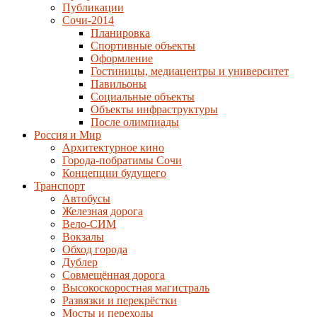
Публикации
Сочи-2014
Планировка
Спортивные объекты
Оформление
Гостиницы, медиацентры и университет
Павильоны
Социальные объекты
Объекты инфраструктуры
После олимпиады
Россия и Мир
Архитектурное кино
Города-побратимы Сочи
Концепции будущего
Транспорт
Автобусы
Железная дорога
Вело-СИМ
Вокзалы
Обход города
Дублер
Совмещённая дорога
Высокоскоростная магистраль
Развязки и перекрёстки
Мосты и переходы