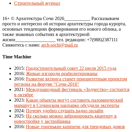
Строительный журнал
16+ © Архитектура Сочи 2026___________ Рассказываем
просто и интересно об истории архитектуры города курорта,
основных тенденциях формирования его нового облика, а
также знаковых событиях в архитектурной
жизни_________________ тел. редакции: +7(988)2387111
Свяжитесь с нами:
arch-sochi@mail.ru
Time Machine
2015
:
Градостроительный совет 22 июля 2015 года
2016
:
Живые изгороди реабилитированы
2016
:
Развитие яхтинга станет приоритетным проектом
региона на форуме "Сочи-2016"
2021
:
Международный фестиваль «Зодчество» состоится
в октябре
2023
:
Какие объекты могут составить паломнический
маршрут в Сочинском нацпарке обсудили эксперты
2024
:
Почему удобно слушать радио онлайн
2025
:
На сколько можно забронировать квартиру в
новостройке у застройщика
2016
:
Новые тоненькие кирпичи для трендовых домов