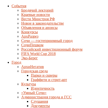
События
Бродячий лекторий
Краевые новости
Вести Минстроя РФ
Новое в законодательстве
Объявления и анонсы
Конкурсы
АрхРазрез
Сочи — гостеприимный город
СочиПешком
Российский инвестиционный форум
FIFA World Cup 2018
Эко-Берег
Город
АрхиНегатив
Городская среда
Парки и скверы
Граффити и стрит-арт
Культура
Идентичность
«Умный Сочи»
Администрация города и ГСС
Слушания
Документы