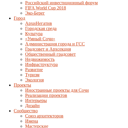
Российский инвестиционный форум
FIFA World Cup 2018
Эко-Берег
Город
АрхиНегатив
Городская среда
Культура
«Умный Сочи»
Администрация города и ГСС
Градсовет и Архсекция
Общественный градсовет
Недвижимость
Инфраструктура
Развитие
Туризм
Экология
Проекты
Иностранные проекты для Сочи
Реализации проектов
Интерьеры
Дизайн
Сообщество
Союз архитекторов
Имена
Мастерские