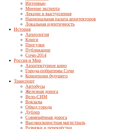
Интервью
Мнение эксперта
Лекции и выступления
Национальная палата архитекторов
Локальная идентичность
История
Археология
Книги
Прогулки
Публикации
Сочи-2014
Россия и Мир
Архитектурное кино
Города-побратимы Сочи
Концепции будущего
Транспорт
Автобусы
Железная дорога
Вело-СИМ
Вокзалы
Обход города
Дублер
Совмещённая дорога
Высокоскоростная магистраль
Развязки и перекрёстки