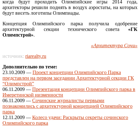
когда будут проходить Олимпийские игры 2014 года,
архитекторы решили поднять в воздух аэростаты, на которых
будут висеть логотипы Олимпиады.
Концепция Олимпийского парка получила одобрение
архитектурной секции технического совета
«ГК
Олимпстрой»
.
«Архитектура Сочи»
источник:
riarealty.ru
Дополнительно по теме:
23.10.2009 —
Проект концепции Олимпийского Парка
представлен на первом заседании Архитектурной секции ГК
“Олимпстрой”
06.11.2009 —
Презентация концепции Олимпийского парка в
Имеретинской низменности
06.11.2009 —
Сочинские журналисты первыми
познакомились с архитектурной концепцией Олимпийского
парка
12.11.2009 —
Колесо удачи: Раскрыты секреты сочинского
Олимпийского парка