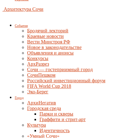
Архитектура Сочи
События
Бродячий лекторий
Краевые новости
Вести Минстроя РФ
Новое в законодательстве
Объявления и анонсы
Конкурсы
АрхРазрез
Сочи — гостеприимный город
СочиПешком
Российский инвестиционный форум
FIFA World Cup 2018
Эко-Берег
Город
АрхиНегатив
Городская среда
Парки и скверы
Граффити и стрит-арт
Культура
Идентичность
«Умный Сочи»