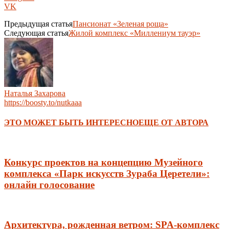
VK
Предыдущая статья
Пансионат «Зеленая роща»
Следующая статья
Жилой комплекс «Миллениум тауэр»
Наталья Захарова
https://boosty.to/nutkaaa
ЭТО МОЖЕТ БЫТЬ ИНТЕРЕСНО
ЕЩЕ ОТ АВТОРА
Конкурс проектов на концепцию Музейного
комплекса «Парк искусств Зураба Церетели»:
онлайн голосование
Архитектура, рожденная ветром: SPA-комплекс