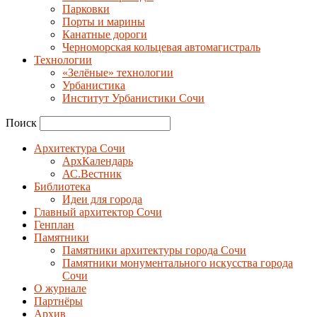
Парковки
Порты и марины
Канатные дороги
Черноморская кольцевая автомагистраль
Технологии
«Зелёные» технологии
Урбанистика
Институт Урбанистики Сочи
Поиск
Архитектура Сочи
АрхКалендарь
АС.Вестник
Библиотека
Идеи для города
Главный архитектор Сочи
Генплан
Памятники
Памятники архитектуры города Сочи
Памятники монументального искусства города
Сочи
О журнале
Партнёры
Архив