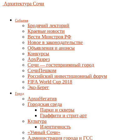
Архитектура Сочи
События
Бродячий лекторий
Краевые новости
Вести Минстроя РФ
Новое в законодательстве
Объявления и анонсы
Конкурсы
АрхРазрез
Сочи — гостеприимный город
СочиПешком
Российский инвестиционный форум
FIFA World Cup 2018
Эко-Берег
Город
АрхиНегатив
Городская среда
Парки и скверы
Граффити и стрит-арт
Культура
Идентичность
«Умный Сочи»
Администрация города и ГСС