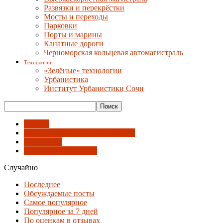
Развязки и перекрёстки
Мосты и переходы
Парковки
Порты и марины
Канатные дороги
Черноморская кольцевая автомагистраль
Технологии
«Зелёные» технологии
Урбанистика
Институт Урбанистики Сочи
Дизайн
Иностранные проекты для Сочи
Интерьеры
Реализации проектов
Случайно
Последнее
Обсуждаемые посты
Самое популярное
Популярное за 7 дней
По оценкам в отзывах