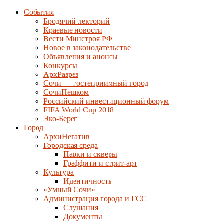
События
Бродячий лекторий
Краевые новости
Вести Минстроя РФ
Новое в законодательстве
Объявления и анонсы
Конкурсы
АрхРазрез
Сочи — гостеприимный город
СочиПешком
Российский инвестиционный форум
FIFA World Cup 2018
Эко-Берег
Город
АрхиНегатив
Городская среда
Парки и скверы
Граффити и стрит-арт
Культура
Идентичность
«Умный Сочи»
Администрация города и ГСС
Слушания
Документы