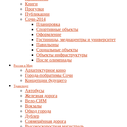
Книги
Прогулки
Публикации
Сочи-2014
Планировка
Спортивные объекты
Оформление
Гостиницы, медиацентры и университет
Павильоны
Социальные объекты
Объекты инфраструктуры
После олимпиады
Россия и Мир
Архитектурное кино
Города-побратимы Сочи
Концепции будущего
Транспорт
Автобусы
Железная дорога
Вело-СИМ
Вокзалы
Обход города
Дублер
Совмещённая дорога
Высокоскоростная магистраль