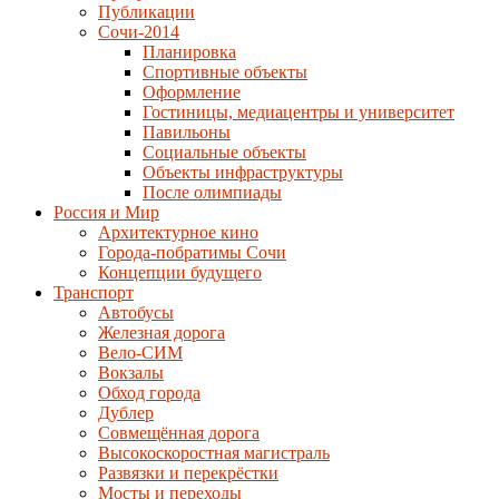
Публикации
Сочи-2014
Планировка
Спортивные объекты
Оформление
Гостиницы, медиацентры и университет
Павильоны
Социальные объекты
Объекты инфраструктуры
После олимпиады
Россия и Мир
Архитектурное кино
Города-побратимы Сочи
Концепции будущего
Транспорт
Автобусы
Железная дорога
Вело-СИМ
Вокзалы
Обход города
Дублер
Совмещённая дорога
Высокоскоростная магистраль
Развязки и перекрёстки
Мосты и переходы