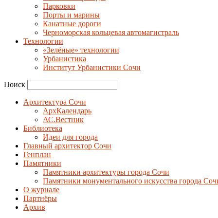
Парковки
Порты и марины
Канатные дороги
Черноморская кольцевая автомагистраль
Технологии
«Зелёные» технологии
Урбанистика
Институт Урбанистики Сочи
Поиск
Архитектура Сочи
АрхКалендарь
АС.Вестник
Библиотека
Идеи для города
Главный архитектор Сочи
Генплан
Памятники
Памятники архитектуры города Сочи
Памятники монументального искусства города Соч
О журнале
Партнёры
Архив