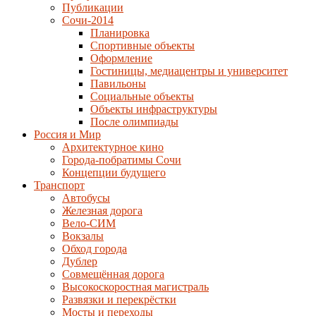
Публикации
Сочи-2014
Планировка
Спортивные объекты
Оформление
Гостиницы, медиацентры и университет
Павильоны
Социальные объекты
Объекты инфраструктуры
После олимпиады
Россия и Мир
Архитектурное кино
Города-побратимы Сочи
Концепции будущего
Транспорт
Автобусы
Железная дорога
Вело-СИМ
Вокзалы
Обход города
Дублер
Совмещённая дорога
Высокоскоростная магистраль
Развязки и перекрёстки
Мосты и переходы