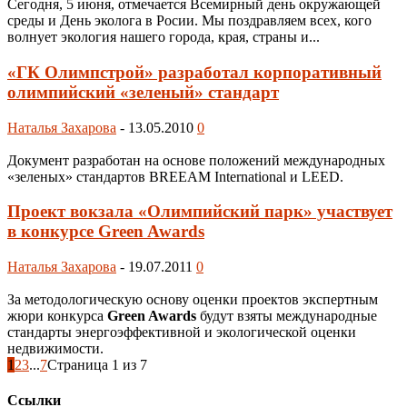
Сегодня, 5 июня, отмечается Всемирный день окружающей
среды и День эколога в Росии. Мы поздравляем всех, кого
волнует экология нашего города, края, страны и...
«ГК Олимпстрой» разработал корпоративный
олимпийский «зеленый» стандарт
Наталья Захарова
-
13.05.2010
0
Документ разработан на основе положений международных
«зеленых» стандартов BREEAM International и LEED.
Проект вокзала «Олимпийский парк» участвует
в конкурсе Green Awards
Наталья Захарова
-
19.07.2011
0
За методологическую основу оценки проектов экспертным
жюри конкурса
Green Awards
будут взяты международные
стандарты энергоэффективной и экологической оценки
недвижимости.
1
2
3
...
7
Страница 1 из 7
Ссылки