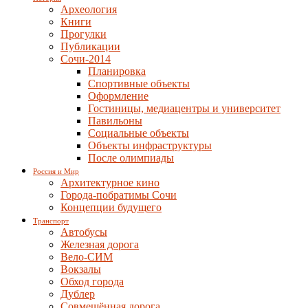
Археология
Книги
Прогулки
Публикации
Сочи-2014
Планировка
Спортивные объекты
Оформление
Гостиницы, медиацентры и университет
Павильоны
Социальные объекты
Объекты инфраструктуры
После олимпиады
Россия и Мир
Архитектурное кино
Города-побратимы Сочи
Концепции будущего
Транспорт
Автобусы
Железная дорога
Вело-СИМ
Вокзалы
Обход города
Дублер
Совмещённая дорога