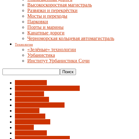
Высокоскоростная магистраль
Развязки и перекрёстки
Мосты и переходы
Парковки
Порты и марины
Канатные дороги
Черноморская кольцевая автомагистраль
Технологии
«Зелёные» технологии
Урбанистика
Институт Урбанистики Сочи
"Умный Сочи"
Администрация города и ГСС
АрхиНегатив
Городская среда
Градсовет и Архсекция
Документы
Идентичность
Инфраструктура
Культура
Недвижимость
Общественный градсовет