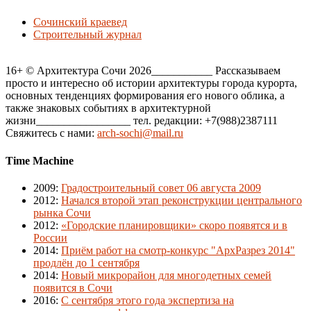
Сочинский краевед
Строительный журнал
16+ © Архитектура Сочи 2026___________ Рассказываем
просто и интересно об истории архитектуры города курорта,
основных тенденциях формирования его нового облика, а
также знаковых событиях в архитектурной
жизни_________________ тел. редакции: +7(988)2387111
Свяжитесь с нами:
arch-sochi@mail.ru
Time Machine
2009
:
Градостроительный совет 06 августа 2009
2012
:
Начался второй этап реконструкции центрального
рынка Сочи
2012
:
«Городские планировщики» скоро появятся и в
России
2014
:
Приём работ на смотр-конкурс "АрхРазрез 2014"
продлён до 1 сентября
2014
:
Новый микрорайон для многодетных семей
появится в Сочи
2016
:
С сентября этого года экспертиза на