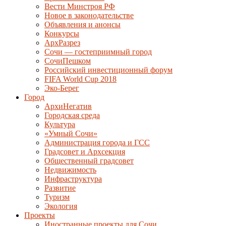
Вести Минстроя РФ
Новое в законодательстве
Объявления и анонсы
Конкурсы
АрхРазрез
Сочи — гостеприимный город
СочиПешком
Российский инвестиционный форум
FIFA World Cup 2018
Эко-Берег
Город
АрхиНегатив
Городская среда
Культура
«Умный Сочи»
Администрация города и ГСС
Градсовет и Архсекция
Общественный градсовет
Недвижимость
Инфраструктура
Развитие
Туризм
Экология
Проекты
Иностранные проекты для Сочи