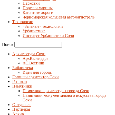
Парковки
Порты и марины
Канатные дороги
Черноморская кольцевая автомагистраль
Технологии
«Зелёные» технологии
Урбанистика
Институт Урбанистики Сочи
Поиск
Архитектура Сочи
АрхКалендарь
АС.Вестник
Библиотека
Идеи для города
Главный архитектор Сочи
Генплан
Памятники
Памятники архитектуры города Сочи
Памятники монументального искусства города
Сочи
О журнале
Партнёры
Архив