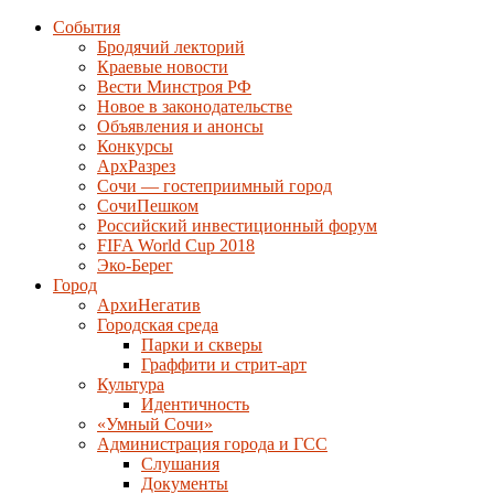
События
Бродячий лекторий
Краевые новости
Вести Минстроя РФ
Новое в законодательстве
Объявления и анонсы
Конкурсы
АрхРазрез
Сочи — гостеприимный город
СочиПешком
Российский инвестиционный форум
FIFA World Cup 2018
Эко-Берег
Город
АрхиНегатив
Городская среда
Парки и скверы
Граффити и стрит-арт
Культура
Идентичность
«Умный Сочи»
Администрация города и ГСС
Слушания
Документы