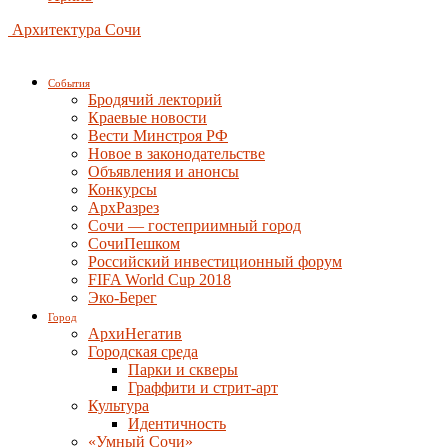
Архитектура Сочи
События
Бродячий лекторий
Краевые новости
Вести Минстроя РФ
Новое в законодательстве
Объявления и анонсы
Конкурсы
АрхРазрез
Сочи — гостеприимный город
СочиПешком
Российский инвестиционный форум
FIFA World Cup 2018
Эко-Берег
Город
АрхиНегатив
Городская среда
Парки и скверы
Граффити и стрит-арт
Культура
Идентичность
«Умный Сочи»