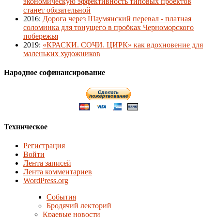
экономическую эффективность типовых проектов
станет обязательной
2016
:
Дорога через Шаумянский перевал - платная
соломинка для тонущего в пробках Черноморского
побережья
2019
:
«КРАСКИ. СОЧИ. ЦИРК» как вдохновение для
маленьких художников
Народное софинансирование
Техническое
Регистрация
Войти
Лента записей
Лента комментариев
WordPress.org
События
Бродячий лекторий
Краевые новости