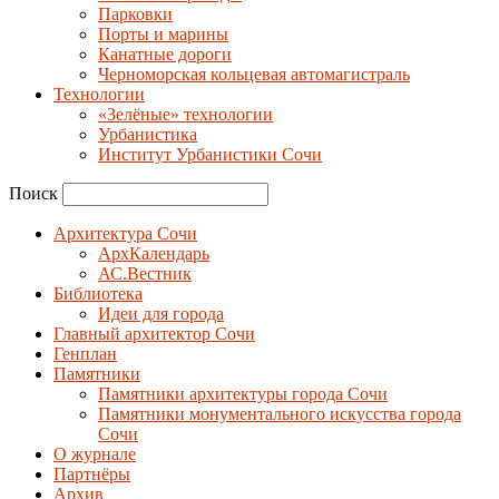
Парковки
Порты и марины
Канатные дороги
Черноморская кольцевая автомагистраль
Технологии
«Зелёные» технологии
Урбанистика
Институт Урбанистики Сочи
Поиск
Архитектура Сочи
АрхКалендарь
АС.Вестник
Библиотека
Идеи для города
Главный архитектор Сочи
Генплан
Памятники
Памятники архитектуры города Сочи
Памятники монументального искусства города
Сочи
О журнале
Партнёры
Архив