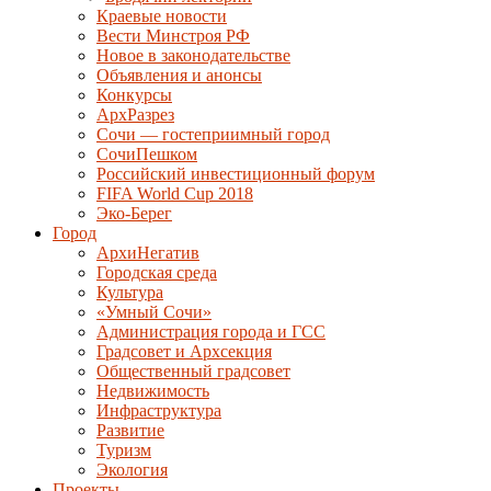
Краевые новости
Вести Минстроя РФ
Новое в законодательстве
Объявления и анонсы
Конкурсы
АрхРазрез
Сочи — гостеприимный город
СочиПешком
Российский инвестиционный форум
FIFA World Cup 2018
Эко-Берег
Город
АрхиНегатив
Городская среда
Культура
«Умный Сочи»
Администрация города и ГСС
Градсовет и Архсекция
Общественный градсовет
Недвижимость
Инфраструктура
Развитие
Туризм
Экология
Проекты