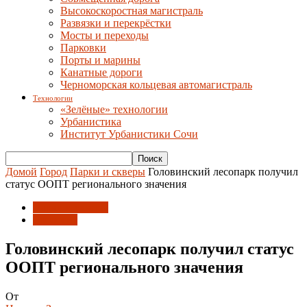
Высокоскоростная магистраль
Развязки и перекрёстки
Мосты и переходы
Парковки
Порты и марины
Канатные дороги
Черноморская кольцевая автомагистраль
Технологии
«Зелёные» технологии
Урбанистика
Институт Урбанистики Сочи
Домой
Город
Парки и скверы
Головинский лесопарк получил
статус ООПТ регионального значения
Парки и скверы
Экология
Головинский лесопарк получил статус
ООПТ регионального значения
От