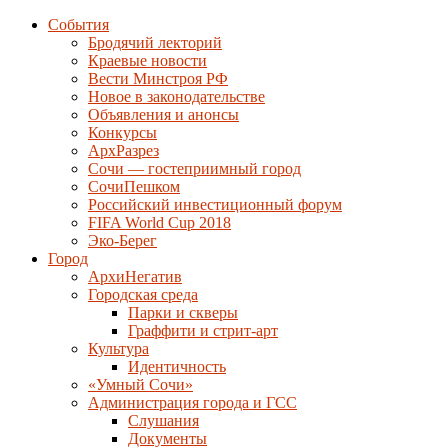
События
Бродячий лекторий
Краевые новости
Вести Минстроя РФ
Новое в законодательстве
Объявления и анонсы
Конкурсы
АрхРазрез
Сочи — гостеприимный город
СочиПешком
Российский инвестиционный форум
FIFA World Cup 2018
Эко-Берег
Город
АрхиНегатив
Городская среда
Парки и скверы
Граффити и стрит-арт
Культура
Идентичность
«Умный Сочи»
Администрация города и ГСС
Слушания
Документы