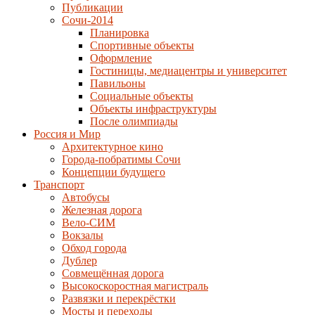
Публикации
Сочи-2014
Планировка
Спортивные объекты
Оформление
Гостиницы, медиацентры и университет
Павильоны
Социальные объекты
Объекты инфраструктуры
После олимпиады
Россия и Мир
Архитектурное кино
Города-побратимы Сочи
Концепции будущего
Транспорт
Автобусы
Железная дорога
Вело-СИМ
Вокзалы
Обход города
Дублер
Совмещённая дорога
Высокоскоростная магистраль
Развязки и перекрёстки
Мосты и переходы