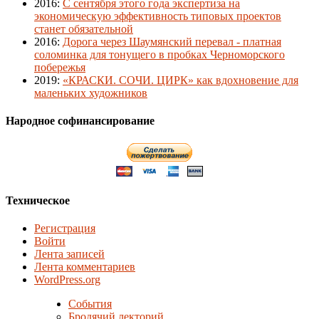
2016
:
С сентября этого года экспертиза на
экономическую эффективность типовых проектов
станет обязательной
2016
:
Дорога через Шаумянский перевал - платная
соломинка для тонущего в пробках Черноморского
побережья
2019
:
«КРАСКИ. СОЧИ. ЦИРК» как вдохновение для
маленьких художников
Народное софинансирование
Техническое
Регистрация
Войти
Лента записей
Лента комментариев
WordPress.org
События
Бродячий лекторий