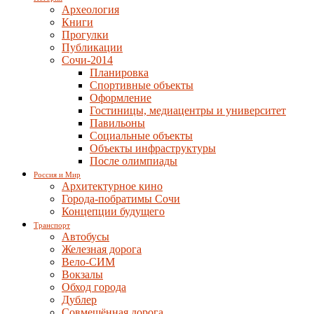
Археология
Книги
Прогулки
Публикации
Сочи-2014
Планировка
Спортивные объекты
Оформление
Гостиницы, медиацентры и университет
Павильоны
Социальные объекты
Объекты инфраструктуры
После олимпиады
Россия и Мир
Архитектурное кино
Города-побратимы Сочи
Концепции будущего
Транспорт
Автобусы
Железная дорога
Вело-СИМ
Вокзалы
Обход города
Дублер
Совмещённая дорога