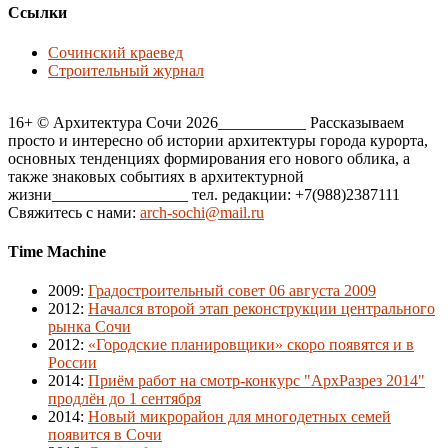
Ссылки
Сочинский краевед
Строительный журнал
16+ © Архитектура Сочи 2026___________ Рассказываем
просто и интересно об истории архитектуры города курорта,
основных тенденциях формирования его нового облика, а
также знаковых событиях в архитектурной
жизни_________________ тел. редакции: +7(988)2387111
Свяжитесь с нами:
arch-sochi@mail.ru
Time Machine
2009
:
Градостроительный совет 06 августа 2009
2012
:
Начался второй этап реконструкции центрального
рынка Сочи
2012
:
«Городские планировщики» скоро появятся и в
России
2014
:
Приём работ на смотр-конкурс "АрхРазрез 2014"
продлён до 1 сентября
2014
:
Новый микрорайон для многодетных семей
появится в Сочи