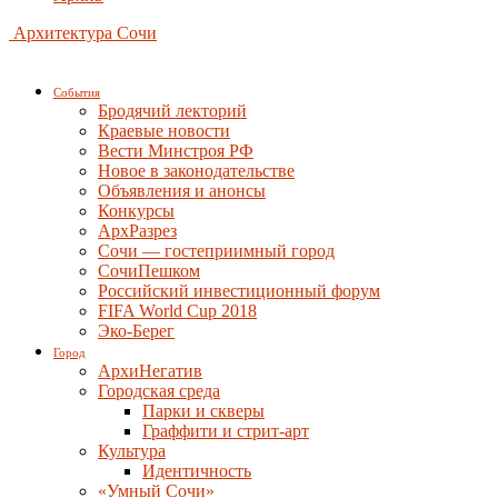
Архитектура Сочи
События
Бродячий лекторий
Краевые новости
Вести Минстроя РФ
Новое в законодательстве
Объявления и анонсы
Конкурсы
АрхРазрез
Сочи — гостеприимный город
СочиПешком
Российский инвестиционный форум
FIFA World Cup 2018
Эко-Берег
Город
АрхиНегатив
Городская среда
Парки и скверы
Граффити и стрит-арт
Культура
Идентичность
«Умный Сочи»