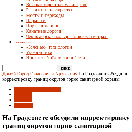
Высокоскоростная магистраль
Развязки и перекрёстки
Мосты и переходы
Парковки
Порты и марины
Канатные дороги
Черноморская кольцевая автомагистраль
Технологии
«Зелёные» технологии
Урбанистика
Институт Урбанистики Сочи
Домой
Город
Градсовет и Архсекция
На Градсовете обсудили
корректировку границ округов горно-санитарной охраны
Градсовет и Архсекция
Новости
Развитие
Экология
На Градсовете обсудили корректировку
границ округов горно-санитарной