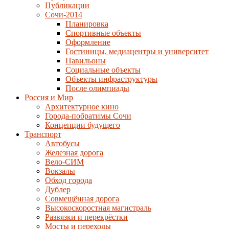
Публикации
Сочи-2014
Планировка
Спортивные объекты
Оформление
Гостиницы, медиацентры и университет
Павильоны
Социальные объекты
Объекты инфраструктуры
После олимпиады
Россия и Мир
Архитектурное кино
Города-побратимы Сочи
Концепции будущего
Транспорт
Автобусы
Железная дорога
Вело-СИМ
Вокзалы
Обход города
Дублер
Совмещённая дорога
Высокоскоростная магистраль
Развязки и перекрёстки
Мосты и переходы