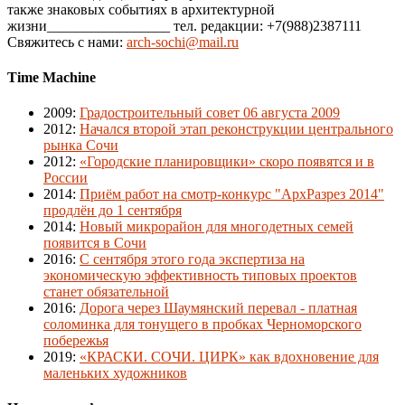
также знаковых событиях в архитектурной
жизни_________________ тел. редакции: +7(988)2387111
Свяжитесь с нами:
arch-sochi@mail.ru
Time Machine
2009
:
Градостроительный совет 06 августа 2009
2012
:
Начался второй этап реконструкции центрального
рынка Сочи
2012
:
«Городские планировщики» скоро появятся и в
России
2014
:
Приём работ на смотр-конкурс "АрхРазрез 2014"
продлён до 1 сентября
2014
:
Новый микрорайон для многодетных семей
появится в Сочи
2016
:
С сентября этого года экспертиза на
экономическую эффективность типовых проектов
станет обязательной
2016
:
Дорога через Шаумянский перевал - платная
соломинка для тонущего в пробках Черноморского
побережья
2019
:
«КРАСКИ. СОЧИ. ЦИРК» как вдохновение для
маленьких художников