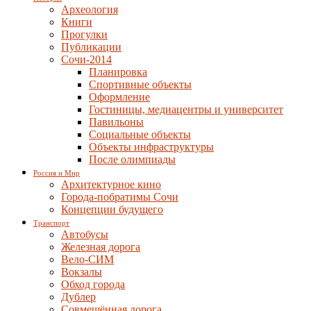
Археология
Книги
Прогулки
Публикации
Сочи-2014
Планировка
Спортивные объекты
Оформление
Гостиницы, медиацентры и университет
Павильоны
Социальные объекты
Объекты инфраструктуры
После олимпиады
Россия и Мир
Архитектурное кино
Города-побратимы Сочи
Концепции будущего
Транспорт
Автобусы
Железная дорога
Вело-СИМ
Вокзалы
Обход города
Дублер
Совмещённая дорога