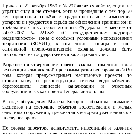
Приказ от 21 октября 1969 г. № 297 является действующим, не
утратил силу и не отменён, хотя за прошедшие с тех пор 50
лет произошли серьёзные градостроительные изменения,
устарели и нуждаются в серьёзном обновлении границы зон и
требования к ним: в соответствии с Федеральным законом от
24.07.2007 №221-ФЗ «О государственном кадастре
недвижимости», зоны с особыми условиями использования
территории (ЗОУИТ), в том числе границы и зоны
санитарной (горно-санитарной) охраны, должны быть
поставлены на государственный кадастровый учёт.
Разработка и утверждение проекта важны в том числе и для
реализации комплексной программы развития города до 2030
года, которая предусматривает масштабные проекты по
строительству и реконструкции систем водоснабжения,
берегозащиты, ливневой канализации и очистных
сооружений в рамках нового Генерального плана.
В ходе обсуждения Милена Кокорина обратила внимание
экспертов на состояние объектов водоотведения и малых
очистных сооружений, требования к которым ужесточилось в
последнее время.
По словам директора департамента инвестиций и развития
малого и среднего предпринимательства администрации