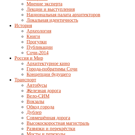
Мнение эксперта
Лекции и выступления
Национальная палата архитекторов
Локальная идентичность
История
Археология
Книги
Прогулки
Публикации
Сочи-2014
Россия и Мир
Архитектурное кино
Города-побратимы Сочи
Концепции будущего
Транспорт
Автобусы
Железная дорога
Вело-СИМ
Вокзалы
Обход города
Дублер
Совмещённая дорога
Высокоскоростная магистраль
Развязки и перекрёстки
Мосты и переходы