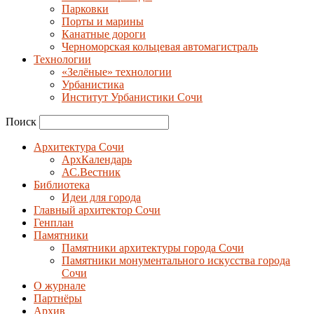
Парковки
Порты и марины
Канатные дороги
Черноморская кольцевая автомагистраль
Технологии
«Зелёные» технологии
Урбанистика
Институт Урбанистики Сочи
Поиск
Архитектура Сочи
АрхКалендарь
АС.Вестник
Библиотека
Идеи для города
Главный архитектор Сочи
Генплан
Памятники
Памятники архитектуры города Сочи
Памятники монументального искусства города
Сочи
О журнале
Партнёры
Архив