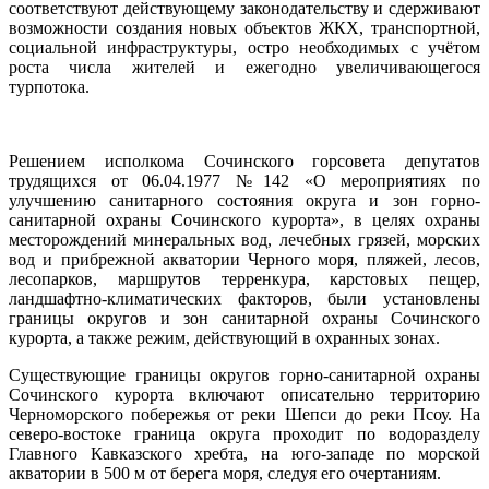
соответствуют действующему законодательству и сдерживают
возможности создания новых объектов ЖКХ, транспортной,
социальной инфраструктуры, остро необходимых с учётом
роста числа жителей и ежегодно увеличивающегося
турпотока.
Решением исполкома Сочинского горсовета депутатов
трудящихся от 06.04.1977 №142 «О мероприятиях по
улучшению санитарного состояния округа и зон горно-
санитарной охраны Сочинского курорта», в целях охраны
месторождений минеральных вод, лечебных грязей, морских
вод и прибрежной акватории Черного моря, пляжей, лесов,
лесопарков, маршрутов терренкура, карстовых пещер,
ландшафтно-климатических факторов, были установлены
границы округов и зон санитарной охраны Сочинского
курорта, а также режим, действующий в охранных зонах.
Существующие границы округов горно-санитарной охраны
Сочинского курорта включают описательно территорию
Черноморского побережья от реки Шепси до реки Псоу. На
северо-востоке граница округа проходит по водоразделу
Главного Кавказского хребта, на юго-западе по морской
акватории в 500 м от берега моря, следуя его очертаниям.