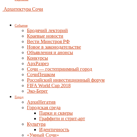
Архитектура Сочи
События
Бродячий лекторий
Краевые новости
Вести Минстроя РФ
Новое в законодательстве
Объявления и анонсы
Конкурсы
АрхРазрез
Сочи — гостеприимный город
СочиПешком
Российский инвестиционный форум
FIFA World Cup 2018
Эко-Берег
Город
АрхиНегатив
Городская среда
Парки и скверы
Граффити и стрит-арт
Культура
Идентичность
«Умный Сочи»