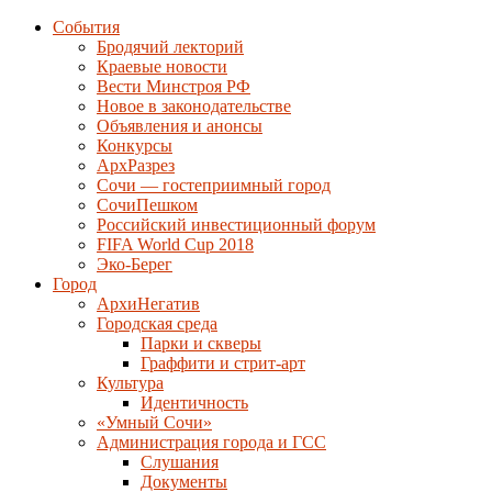
События
Бродячий лекторий
Краевые новости
Вести Минстроя РФ
Новое в законодательстве
Объявления и анонсы
Конкурсы
АрхРазрез
Сочи — гостеприимный город
СочиПешком
Российский инвестиционный форум
FIFA World Cup 2018
Эко-Берег
Город
АрхиНегатив
Городская среда
Парки и скверы
Граффити и стрит-арт
Культура
Идентичность
«Умный Сочи»
Администрация города и ГСС
Слушания
Документы