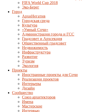
FIFA World Cup 2018
Эко-Берег
Город
АрхиНегатив
Городская среда
Культура
«Умный Сочи»
Администрация города и ГСС
Градсовет и Архсекция
Общественный градсовет
Недвижимость
Инфраструктура
Развитие
Туризм
Экология
Проекты
Иностранные проекты для Сочи
Реализации проектов
Интерьеры
Дизайн
Сообщество
Союз архитекторов
Имена
Мастерские
Интервью