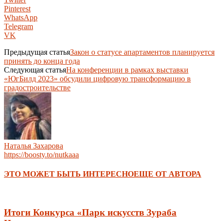
Pinterest
WhatsApp
Telegram
VK
Предыдущая статья
Закон о статусе апартаментов планируется
принять до конца года
Следующая статья
На конференции в рамках выставки
«ЮгБилд 2023» обсудили цифровую трансформацию в
градостроительстве
Наталья Захарова
https://boosty.to/nutkaaa
ЭТО МОЖЕТ БЫТЬ ИНТЕРЕСНО
ЕЩЕ ОТ АВТОРА
Итоги Конкурса «Парк искусств Зураба