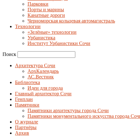
Парковки
Порты и марины
Канатные дороги
Черноморская кольцевая автомагистраль
Технологии
«Зелёные» технологии
Урбанистика
Институт Урбанистики Сочи
Поиск
Архитектура Сочи
АрхКалендарь
АС.Вестник
Библиотека
Идеи для города
Главный архитектор Сочи
Генплан
Памятники
Памятники архитектуры города Сочи
Памятники монументального искусства города Соч
О журнале
Партнёры
Архив