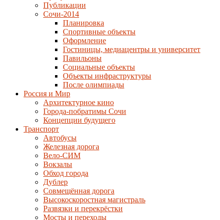
Публикации
Сочи-2014
Планировка
Спортивные объекты
Оформление
Гостиницы, медиацентры и университет
Павильоны
Социальные объекты
Объекты инфраструктуры
После олимпиады
Россия и Мир
Архитектурное кино
Города-побратимы Сочи
Концепции будущего
Транспорт
Автобусы
Железная дорога
Вело-СИМ
Вокзалы
Обход города
Дублер
Совмещённая дорога
Высокоскоростная магистраль
Развязки и перекрёстки
Мосты и переходы