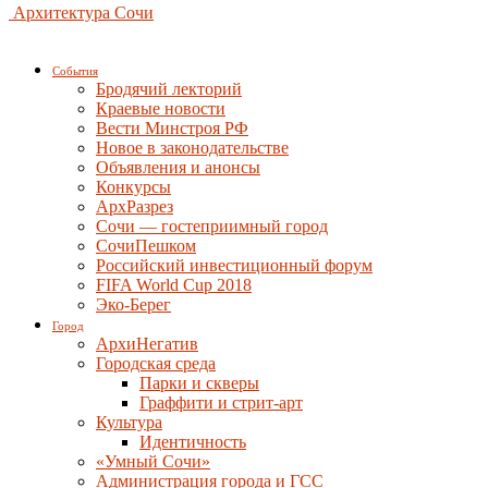
Архитектура Сочи
События
Бродячий лекторий
Краевые новости
Вести Минстроя РФ
Новое в законодательстве
Объявления и анонсы
Конкурсы
АрхРазрез
Сочи — гостеприимный город
СочиПешком
Российский инвестиционный форум
FIFA World Cup 2018
Эко-Берег
Город
АрхиНегатив
Городская среда
Парки и скверы
Граффити и стрит-арт
Культура
Идентичность
«Умный Сочи»
Администрация города и ГСС