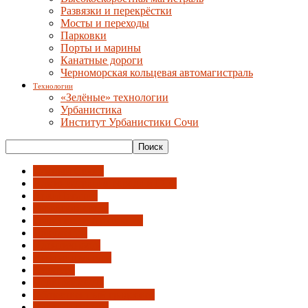
Развязки и перекрёстки
Мосты и переходы
Парковки
Порты и марины
Канатные дороги
Черноморская кольцевая автомагистраль
Технологии
«Зелёные» технологии
Урбанистика
Институт Урбанистики Сочи
"Умный Сочи"
Администрация города и ГСС
АрхиНегатив
Городская среда
Градсовет и Архсекция
Документы
Идентичность
Инфраструктура
Культура
Недвижимость
Общественный градсовет
Парки и скверы