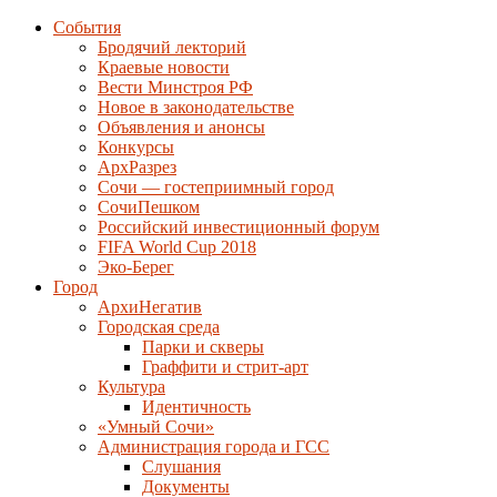
События
Бродячий лекторий
Краевые новости
Вести Минстроя РФ
Новое в законодательстве
Объявления и анонсы
Конкурсы
АрхРазрез
Сочи — гостеприимный город
СочиПешком
Российский инвестиционный форум
FIFA World Cup 2018
Эко-Берег
Город
АрхиНегатив
Городская среда
Парки и скверы
Граффити и стрит-арт
Культура
Идентичность
«Умный Сочи»
Администрация города и ГСС
Слушания
Документы