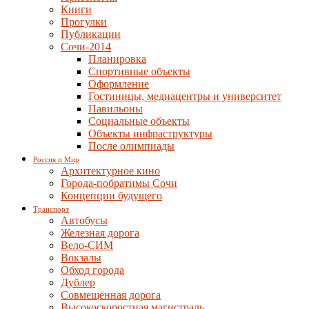
Книги
Прогулки
Публикации
Сочи-2014
Планировка
Спортивные объекты
Оформление
Гостиницы, медиацентры и университет
Павильоны
Социальные объекты
Объекты инфраструктуры
После олимпиады
Россия и Мир
Архитектурное кино
Города-побратимы Сочи
Концепции будущего
Транспорт
Автобусы
Железная дорога
Вело-СИМ
Вокзалы
Обход города
Дублер
Совмещённая дорога
Высокоскоростная магистраль