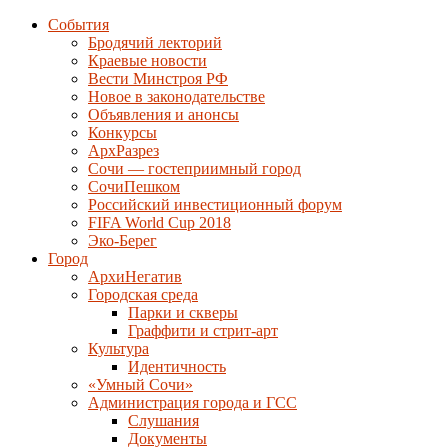
События
Бродячий лекторий
Краевые новости
Вести Минстроя РФ
Новое в законодательстве
Объявления и анонсы
Конкурсы
АрхРазрез
Сочи — гостеприимный город
СочиПешком
Российский инвестиционный форум
FIFA World Cup 2018
Эко-Берег
Город
АрхиНегатив
Городская среда
Парки и скверы
Граффити и стрит-арт
Культура
Идентичность
«Умный Сочи»
Администрация города и ГСС
Слушания
Документы