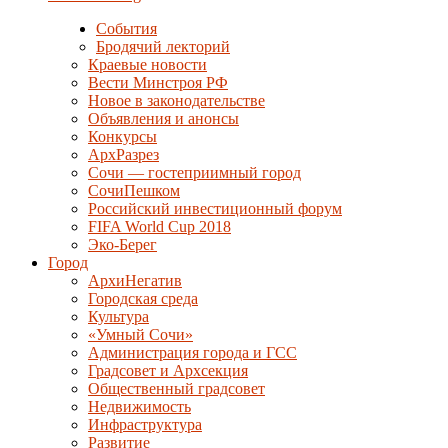
События
Бродячий лекторий
Краевые новости
Вести Минстроя РФ
Новое в законодательстве
Объявления и анонсы
Конкурсы
АрхРазрез
Сочи — гостеприимный город
СочиПешком
Российский инвестиционный форум
FIFA World Cup 2018
Эко-Берег
Город
АрхиНегатив
Городская среда
Культура
«Умный Сочи»
Администрация города и ГСС
Градсовет и Архсекция
Общественный градсовет
Недвижимость
Инфраструктура
Развитие