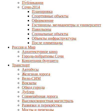
Публикации
Сочи-2014
Планировка
Спортивные объекты
Оформление
Гостиницы, медиацентры и университет
Павильоны
Социальные объекты
Объекты инфраструктуры
После олимпиады
Россия и Мир
Архитектурное кино
Города-побратимы Сочи
Концепции будущего
Транспорт
Автобусы
Железная дорога
Вело-СИМ
Вокзалы
Обход города
Дублер
Совмещённая дорога
Высокоскоростная магистраль
Развязки и перекрёстки
Мосты и переходы