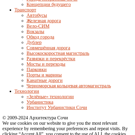
Концепции будущего
Транспорт
Автобусы
Железная дорога
Вело-СИМ
Вокзалы
Обход города
Дублер
Совмещённая дорога
Высокоскоростная магистраль
Развязки и перекрёстки
Мосты и переходы
Парковки
Порты и марины
Канатные дороги
Черноморская кольцевая автомагистраль
Технологии
«Зелёные» технологии
Урбанистика
Институт Урбанистики Сочи
© 2009-2024 Архитектура Сочи
We use cookies on our website to give you the most relevant
experience by remembering your preferences and repeat visits. By
clicking “Accept All”, you consent to the use of ALL the cookies.