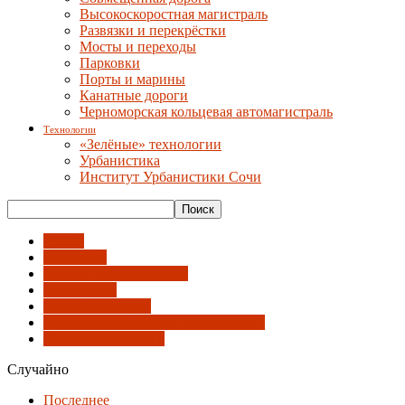
Высокоскоростная магистраль
Развязки и перекрёстки
Мосты и переходы
Парковки
Порты и марины
Канатные дороги
Черноморская кольцевая автомагистраль
Технологии
«Зелёные» технологии
Урбанистика
Институт Урбанистики Сочи
Имена
Интервью
Лекции и выступления
Мастерские
Мнение эксперта
Национальная палата архитекторов
Союз архитекторов
Случайно
Последнее