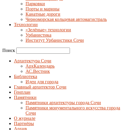
Парковки
Порты и марины
Канатные дороги
Черноморская кольцевая автомагистраль
Технологии
«Зелёные» технологии
Урбанистика
Институт Урбанистики Сочи
Поиск
Архитектура Сочи
АрхКалендарь
АС.Вестник
Библиотека
Идеи для города
Главный архитектор Сочи
Генплан
Памятники
Памятники архитектуры города Сочи
Памятники монументального искусства города
Сочи
О журнале
Партнёры
Архив