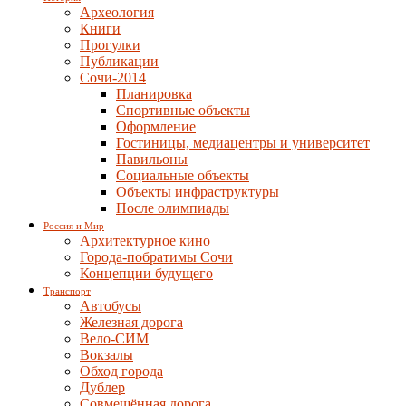
Археология
Книги
Прогулки
Публикации
Сочи-2014
Планировка
Спортивные объекты
Оформление
Гостиницы, медиацентры и университет
Павильоны
Социальные объекты
Объекты инфраструктуры
После олимпиады
Россия и Мир
Архитектурное кино
Города-побратимы Сочи
Концепции будущего
Транспорт
Автобусы
Железная дорога
Вело-СИМ
Вокзалы
Обход города
Дублер
Совмещённая дорога