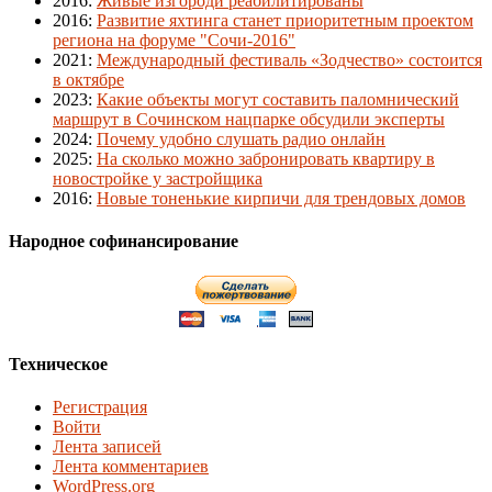
2016
:
Живые изгороди реабилитированы
2016
:
Развитие яхтинга станет приоритетным проектом
региона на форуме "Сочи-2016"
2021
:
Международный фестиваль «Зодчество» состоится
в октябре
2023
:
Какие объекты могут составить паломнический
маршрут в Сочинском нацпарке обсудили эксперты
2024
:
Почему удобно слушать радио онлайн
2025
:
На сколько можно забронировать квартиру в
новостройке у застройщика
2016
:
Новые тоненькие кирпичи для трендовых домов
Народное софинансирование
Техническое
Регистрация
Войти
Лента записей
Лента комментариев
WordPress.org