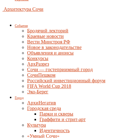
Архитектура Сочи
События
Бродячий лекторий
Краевые новости
Вести Минстроя РФ
Новое в законодательстве
Объявления и анонсы
Конкурсы
АрхРазрез
Сочи — гостеприимный город
СочиПешком
Российский инвестиционный форум
FIFA World Cup 2018
Эко-Берег
Город
АрхиНегатив
Городская среда
Парки и скверы
Граффити и стрит-арт
Культура
Идентичность
«Умный Сочи»