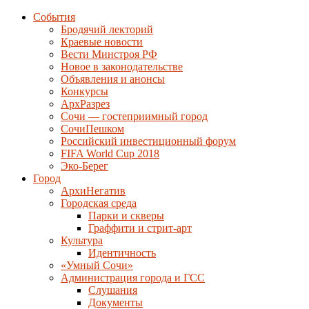
События
Бродячий лекторий
Краевые новости
Вести Минстроя РФ
Новое в законодательстве
Объявления и анонсы
Конкурсы
АрхРазрез
Сочи — гостеприимный город
СочиПешком
Российский инвестиционный форум
FIFA World Cup 2018
Эко-Берег
Город
АрхиНегатив
Городская среда
Парки и скверы
Граффити и стрит-арт
Культура
Идентичность
«Умный Сочи»
Администрация города и ГСС
Слушания
Документы