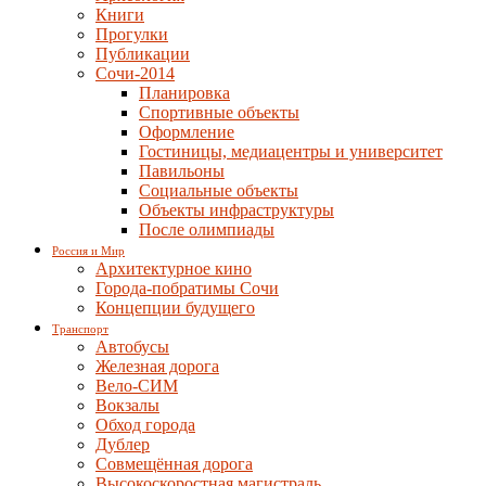
Книги
Прогулки
Публикации
Сочи-2014
Планировка
Спортивные объекты
Оформление
Гостиницы, медиацентры и университет
Павильоны
Социальные объекты
Объекты инфраструктуры
После олимпиады
Россия и Мир
Архитектурное кино
Города-побратимы Сочи
Концепции будущего
Транспорт
Автобусы
Железная дорога
Вело-СИМ
Вокзалы
Обход города
Дублер
Совмещённая дорога
Высокоскоростная магистраль