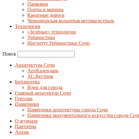
Парковки
Порты и марины
Канатные дороги
Черноморская кольцевая автомагистраль
Технологии
«Зелёные» технологии
Урбанистика
Институт Урбанистики Сочи
Поиск
Архитектура Сочи
АрхКалендарь
АС.Вестник
Библиотека
Идеи для города
Главный архитектор Сочи
Генплан
Памятники
Памятники архитектуры города Сочи
Памятники монументального искусства города Соч
О журнале
Партнёры
Архив