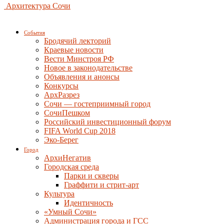
Архитектура Сочи
События
Бродячий лекторий
Краевые новости
Вести Минстроя РФ
Новое в законодательстве
Объявления и анонсы
Конкурсы
АрхРазрез
Сочи — гостеприимный город
СочиПешком
Российский инвестиционный форум
FIFA World Cup 2018
Эко-Берег
Город
АрхиНегатив
Городская среда
Парки и скверы
Граффити и стрит-арт
Культура
Идентичность
«Умный Сочи»
Администрация города и ГСС