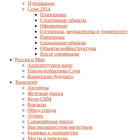
Публикации
Сочи-2014
Планировка
Спортивные объекты
Оформление
Гостиницы, медиацентры и университет
Павильоны
Социальные объекты
Объекты инфраструктуры
После олимпиады
Россия и Мир
Архитектурное кино
Города-побратимы Сочи
Концепции будущего
Транспорт
Автобусы
Железная дорога
Вело-СИМ
Вокзалы
Обход города
Дублер
Совмещённая дорога
Высокоскоростная магистраль
Развязки и перекрёстки
Мосты и переходы