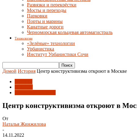
Развязки и перекрёстки
Мосты и переходы
Парковки
Порты и марины
Канатные дороги
Черноморская кольцевая автомагистраль
Технологии
«Зелёные» технологии
Урбанистика
Институт Урбанистики Сочи
Домой
История
Центр конструктивизма откроют в Москве
История
Новости
Союз архитекторов
Центр конструктивизма откроют в Мос
От
Наталья Жинжилова
-
14.11.2022