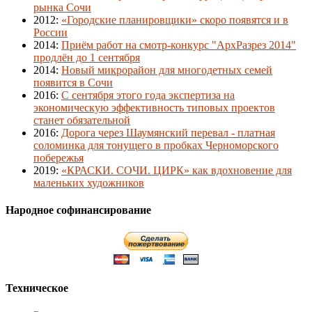
рынка Сочи
2012
:
«Городские планировщики» скоро появятся и в
России
2014
:
Приём работ на смотр-конкурс "АрхРазрез 2014"
продлён до 1 сентября
2014
:
Новый микрорайон для многодетных семей
появится в Сочи
2016
:
С сентября этого года экспертиза на
экономическую эффективность типовых проектов
станет обязательной
2016
:
Дорога через Шаумянский перевал - платная
соломинка для тонущего в пробках Черноморского
побережья
2019
:
«КРАСКИ. СОЧИ. ЦИРК» как вдохновение для
маленьких художников
Народное софинансирование
Техническое