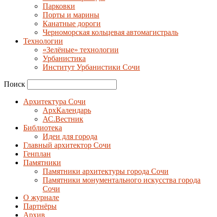
Парковки
Порты и марины
Канатные дороги
Черноморская кольцевая автомагистраль
Технологии
«Зелёные» технологии
Урбанистика
Институт Урбанистики Сочи
Поиск
Архитектура Сочи
АрхКалендарь
АС.Вестник
Библиотека
Идеи для города
Главный архитектор Сочи
Генплан
Памятники
Памятники архитектуры города Сочи
Памятники монументального искусства города
Сочи
О журнале
Партнёры
Архив