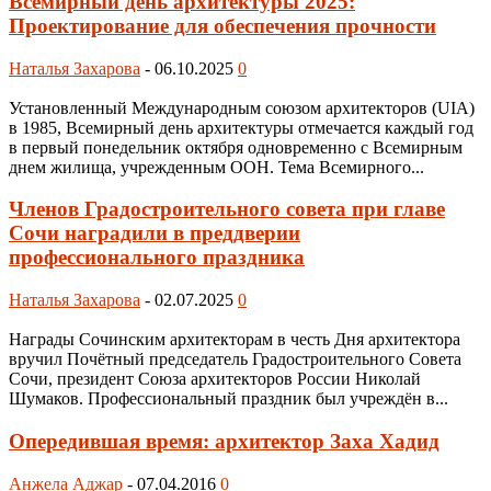
Всемирный день архитектуры 2025:
Проектирование для обеспечения прочности
Наталья Захарова
-
06.10.2025
0
Установленный Международным союзом архитекторов (UIA)
в 1985, Всемирный день архитектуры отмечается каждый год
в первый понедельник октября одновременно с Всемирным
днем жилища, учрежденным ООН. Тема Всемирного...
Членов Градостроительного совета при главе
Сочи наградили в преддверии
профессионального праздника
Наталья Захарова
-
02.07.2025
0
Награды Сочинским архитекторам в честь Дня архитектора
вручил Почётный председатель Градостроительного Совета
Сочи, президент Союза архитекторов России Николай
Шумаков. Профессиональный праздник был учреждён в...
Опередившая время: архитектор Заха Хадид
Анжела Аджар
-
07.04.2016
0