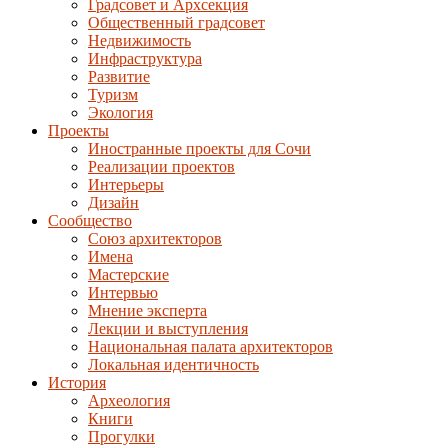
Градсовет и Архсекция
Общественный градсовет
Недвижимость
Инфраструктура
Развитие
Туризм
Экология
Проекты
Иностранные проекты для Сочи
Реализации проектов
Интерьеры
Дизайн
Сообщество
Союз архитекторов
Имена
Мастерские
Интервью
Мнение эксперта
Лекции и выступления
Национальная палата архитекторов
Локальная идентичность
История
Археология
Книги
Прогулки