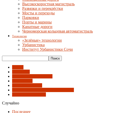
Высокоскоростная магистраль
Развязки и перекрёстки
Мосты и переходы
Парковки
Порты и марины
Канатные дороги
Черноморская кольцевая автомагистраль
Технологии
«Зелёные» технологии
Урбанистика
Институт Урбанистики Сочи
Имена
Интервью
Лекции и выступления
Мастерские
Мнение эксперта
Национальная палата архитекторов
Союз архитекторов
Случайно
Последнее