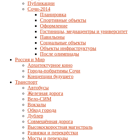
Публикации
Сочи-2014
Планировка
Спортивные объекты
Оформление
Гостиницы, медиацентры и университет
Павильоны
Социальные объекты
Объекты инфраструктуры
После олимпиады
Россия и Мир
Архитектурное кино
Города-побратимы Сочи
Концепции будущего
Транспорт
Автобусы
Железная дорога
Вело-СИМ
Вокзалы
Обход города
Дублер
Совмещённая дорога
Высокоскоростная магистраль
Развязки и перекрёстки
Мосты и переходы