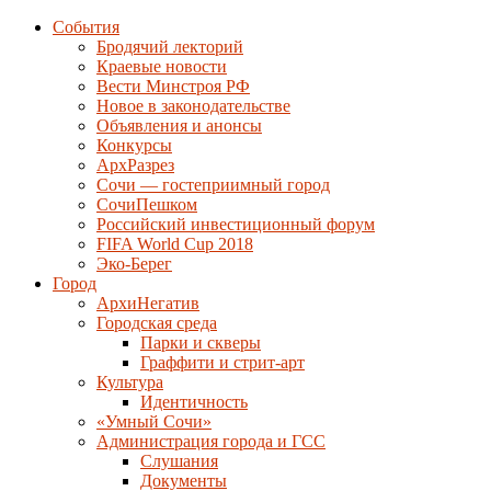
События
Бродячий лекторий
Краевые новости
Вести Минстроя РФ
Новое в законодательстве
Объявления и анонсы
Конкурсы
АрхРазрез
Сочи — гостеприимный город
СочиПешком
Российский инвестиционный форум
FIFA World Cup 2018
Эко-Берег
Город
АрхиНегатив
Городская среда
Парки и скверы
Граффити и стрит-арт
Культура
Идентичность
«Умный Сочи»
Администрация города и ГСС
Слушания
Документы