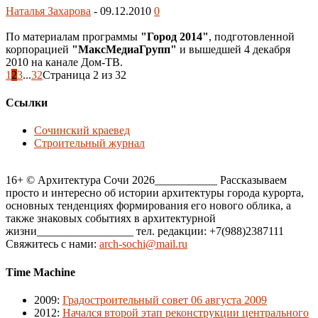
Наталья Захарова
-
09.12.2010
0
По материалам программы
"Город 2014"
, подготовленной
корпорацией
"МаксМедиаГрупп"
и вышедшей 4 декабря
2010 на канале Дом-ТВ.
1
2
3
...
32
Страница 2 из 32
Ссылки
Сочинский краевед
Строительный журнал
16+ © Архитектура Сочи 2026___________ Рассказываем
просто и интересно об истории архитектуры города курорта,
основных тенденциях формирования его нового облика, а
также знаковых событиях в архитектурной
жизни_________________ тел. редакции: +7(988)2387111
Свяжитесь с нами:
arch-sochi@mail.ru
Time Machine
2009
:
Градостроительный совет 06 августа 2009
2012
:
Начался второй этап реконструкции центрального