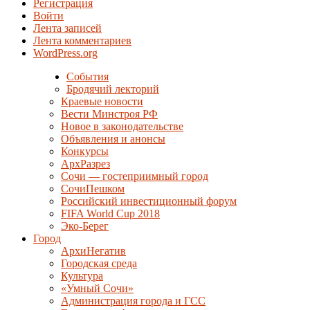
Регистрация
Войти
Лента записей
Лента комментариев
WordPress.org
События
Бродячий лекторий
Краевые новости
Вести Минстроя РФ
Новое в законодательстве
Объявления и анонсы
Конкурсы
АрхРазрез
Сочи — гостеприимный город
СочиПешком
Российский инвестиционный форум
FIFA World Cup 2018
Эко-Берег
Город
АрхиНегатив
Городская среда
Культура
«Умный Сочи»
Администрация города и ГСС