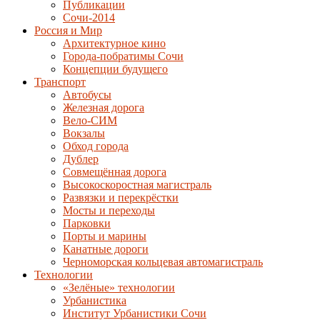
Публикации
Сочи-2014
Россия и Мир
Архитектурное кино
Города-побратимы Сочи
Концепции будущего
Транспорт
Автобусы
Железная дорога
Вело-СИМ
Вокзалы
Обход города
Дублер
Совмещённая дорога
Высокоскоростная магистраль
Развязки и перекрёстки
Мосты и переходы
Парковки
Порты и марины
Канатные дороги
Черноморская кольцевая автомагистраль
Технологии
«Зелёные» технологии
Урбанистика
Институт Урбанистики Сочи