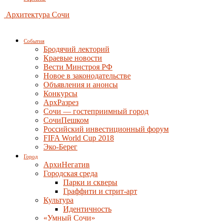
Архитектура Сочи
События
Бродячий лекторий
Краевые новости
Вести Минстроя РФ
Новое в законодательстве
Объявления и анонсы
Конкурсы
АрхРазрез
Сочи — гостеприимный город
СочиПешком
Российский инвестиционный форум
FIFA World Cup 2018
Эко-Берег
Город
АрхиНегатив
Городская среда
Парки и скверы
Граффити и стрит-арт
Культура
Идентичность
«Умный Сочи»