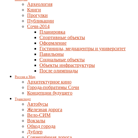
Археология
Книги
Прогулки
Публикации
Сочи-2014
Планировка
Спортивные объекты
Оформление
Гостиницы, медиацентры и университет
Павильоны
Социальные объекты
Объекты инфраструктуры
После олимпиады
Россия и Мир
Архитектурное кино
Города-побратимы Сочи
Концепции будущего
Транспорт
Автобусы
Железная дорога
Вело-СИМ
Вокзалы
Обход города
Дублер
Совмещённая дорога