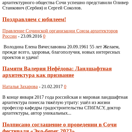
архитектурного общества Сочи успешно представили Оливер
Станкович (Сербия) и Сергей Соколов.
Поздравляем с юбилеем!
Правление Сочинской организации Союза архитекторов
России
-
23.09.2016
0
Володина Елена Вячеславовна 20.09.1961 55 лет Желаем,
прежде всего, здоровья, благополучия, новых интересных
проектов и удачи!
Памяти Валерия Нефёдова: Ландшафтная
архитектура как призвание
Наталья Захарова
-
21.02.2017
0
В конце января 2017 года российская и мировая ландшафтная
архитектура понесла тяжёлую утрату: ушёл из жизни
профессор кафедры градостроительства СПбГАСУ, доктор
архитектуры, автор уникальных...
Подписано соглашение о проведении в Сочи
фестиваля «Эко-берег 2023».