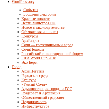
WordPress.org
События
Бродячий лекторий
Краевые новости
Вести Минстроя РФ
Новое в законодательстве
Объявления и анонсы
Конкурсы
АрхРазрез
Сочи — гостеприимный город
СочиПешком
Российский инвестиционный форум
FIFA World Cup 2018
Эко-Берег
Город
АрхиНегатив
Городская среда
Культура
«Умный Сочи»
Администрация города и ГСС
Градсовет и Архсекция
Общественный градсовет
Недвижимость
Инфраструктура