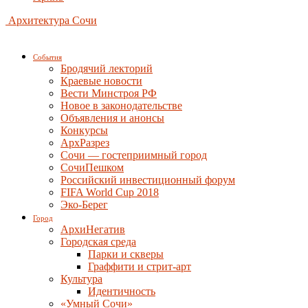
Архитектура Сочи
События
Бродячий лекторий
Краевые новости
Вести Минстроя РФ
Новое в законодательстве
Объявления и анонсы
Конкурсы
АрхРазрез
Сочи — гостеприимный город
СочиПешком
Российский инвестиционный форум
FIFA World Cup 2018
Эко-Берег
Город
АрхиНегатив
Городская среда
Парки и скверы
Граффити и стрит-арт
Культура
Идентичность
«Умный Сочи»