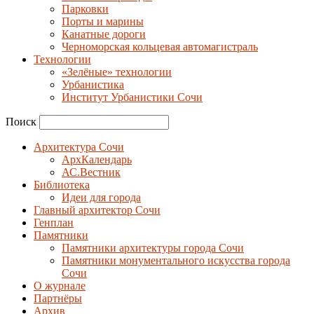
Парковки
Порты и марины
Канатные дороги
Черноморская кольцевая автомагистраль
Технологии
«Зелёные» технологии
Урбанистика
Институт Урбанистики Сочи
Поиск
Архитектура Сочи
АрхКалендарь
АС.Вестник
Библиотека
Идеи для города
Главный архитектор Сочи
Генплан
Памятники
Памятники архитектуры города Сочи
Памятники монументального искусства города
Сочи
О журнале
Партнёры
Архив