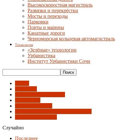
Высокоскоростная магистраль
Развязки и перекрёстки
Мосты и переходы
Парковки
Порты и марины
Канатные дороги
Черноморская кольцевая автомагистраль
Технологии
«Зелёные» технологии
Урбанистика
Институт Урбанистики Сочи
Имена
Интервью
Лекции и выступления
Мастерские
Мнение эксперта
Национальная палата архитекторов
Союз архитекторов
Случайно
Последнее