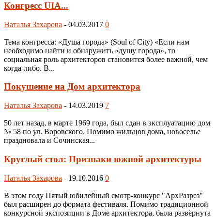
Конгресс UIA...
Наталья Захарова
-
04.03.2017
0
Тема конгресса: «Душа города» (Soul of City) «Если нам
необходимо найти и обнаружить «душу города», то
социальная роль архитекторов становится более важной, чем
когда-либо. В...
Покушение на Дом архитектора
Наталья Захарова
-
14.03.2019
7
50 лет назад, в марте 1969 года, был сдан в эксплуатацию дом
№ 58 по ул. Воровского. Помимо жильцов дома, новоселье
праздновала и Сочинская...
Круглый стол: Признаки южной архитектуры
Наталья Захарова
-
19.10.2016
0
В этом году Пятый юбилейный смотр-конкурс "АрхРазрез"
был расширен до формата фестиваля. Помимо традиционной
конкурсной экспозиции в Доме архитектора, была развёрнута