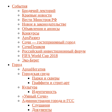
События
Бродячий лекторий
Краевые новости
Вести Минстроя РФ
Новое в законодательстве
Объявления и анонсы
Конкурсы
АрхРазрез
Сочи — гостеприимный город
СочиПешком
Российский инвестиционный форум
FIFA World Cup 2018
Эко-Берег
Город
АрхиНегатив
Городская среда
Парки и скверы
Граффити и стрит-арт
Культура
Идентичность
«Умный Сочи»
Администрация города и ГСС
Слушания
Документы