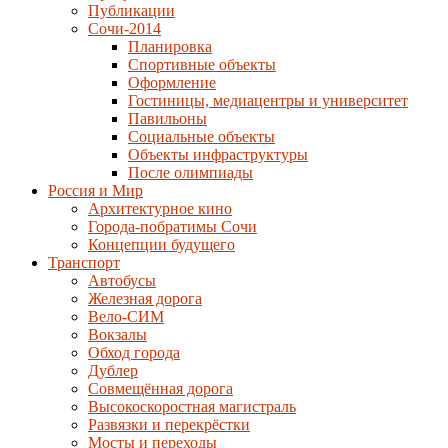
Публикации
Сочи-2014
Планировка
Спортивные объекты
Оформление
Гостиницы, медиацентры и университет
Павильоны
Социальные объекты
Объекты инфраструктуры
После олимпиады
Россия и Мир
Архитектурное кино
Города-побратимы Сочи
Концепции будущего
Транспорт
Автобусы
Железная дорога
Вело-СИМ
Вокзалы
Обход города
Дублер
Совмещённая дорога
Высокоскоростная магистраль
Развязки и перекрёстки
Мосты и переходы