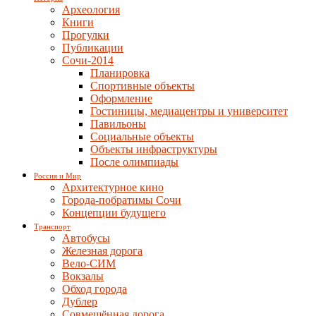
Археология
Книги
Прогулки
Публикации
Сочи-2014
Планировка
Спортивные объекты
Оформление
Гостиницы, медиацентры и университет
Павильоны
Социальные объекты
Объекты инфраструктуры
После олимпиады
Россия и Мир
Архитектурное кино
Города-побратимы Сочи
Концепции будущего
Транспорт
Автобусы
Железная дорога
Вело-СИМ
Вокзалы
Обход города
Дублер
Совмещённая дорога