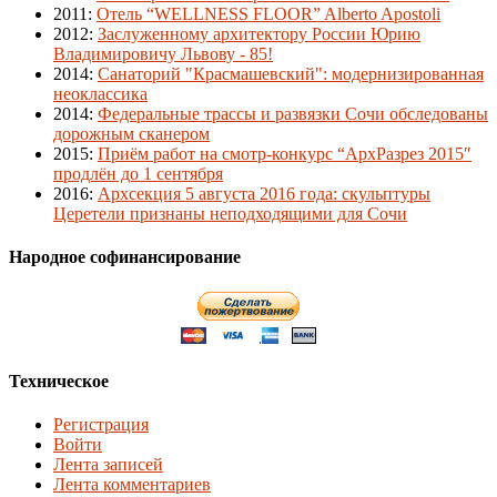
2011
:
Отель “WELLNESS FLOOR” Alberto Apostoli
2012
:
Заслуженному архитектору России Юрию
Владимировичу Львову - 85!
2014
:
Санаторий "Красмашевский": модернизированная
неоклассика
2014
:
Федеральные трассы и развязки Сочи обследованы
дорожным сканером
2015
:
Приём работ на смотр-конкурс “АрхРазрез 2015″
продлён до 1 сентября
2016
:
Архсекция 5 августа 2016 года: скульптуры
Церетели признаны неподходящими для Сочи
Народное софинансирование
Техническое
Регистрация
Войти
Лента записей
Лента комментариев