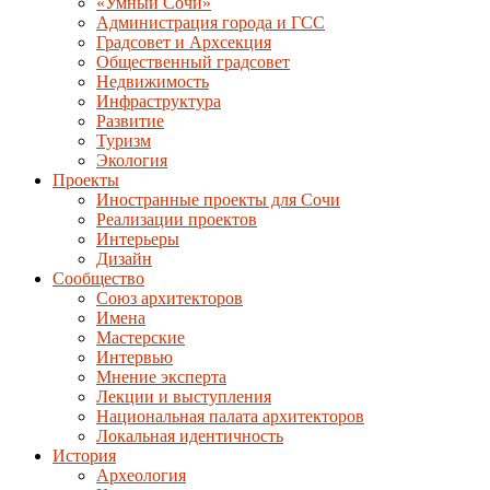
«Умный Сочи»
Администрация города и ГСС
Градсовет и Архсекция
Общественный градсовет
Недвижимость
Инфраструктура
Развитие
Туризм
Экология
Проекты
Иностранные проекты для Сочи
Реализации проектов
Интерьеры
Дизайн
Сообщество
Союз архитекторов
Имена
Мастерские
Интервью
Мнение эксперта
Лекции и выступления
Национальная палата архитекторов
Локальная идентичность
История
Археология