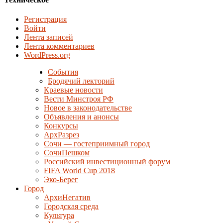
Регистрация
Войти
Лента записей
Лента комментариев
WordPress.org
События
Бродячий лекторий
Краевые новости
Вести Минстроя РФ
Новое в законодательстве
Объявления и анонсы
Конкурсы
АрхРазрез
Сочи — гостеприимный город
СочиПешком
Российский инвестиционный форум
FIFA World Cup 2018
Эко-Берег
Город
АрхиНегатив
Городская среда
Культура