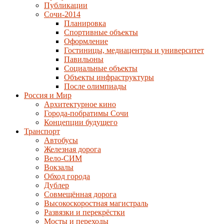
Публикации
Сочи-2014
Планировка
Спортивные объекты
Оформление
Гостиницы, медиацентры и университет
Павильоны
Социальные объекты
Объекты инфраструктуры
После олимпиады
Россия и Мир
Архитектурное кино
Города-побратимы Сочи
Концепции будущего
Транспорт
Автобусы
Железная дорога
Вело-СИМ
Вокзалы
Обход города
Дублер
Совмещённая дорога
Высокоскоростная магистраль
Развязки и перекрёстки
Мосты и переходы