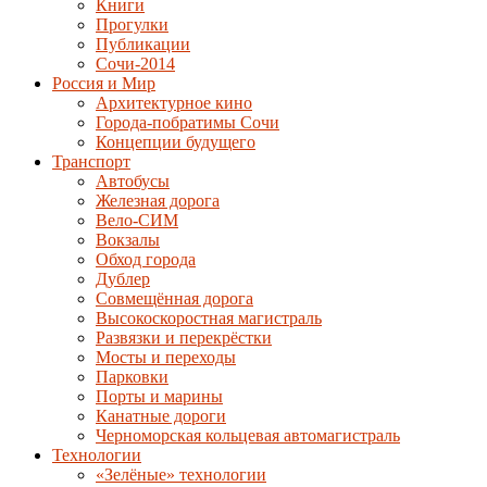
Книги
Прогулки
Публикации
Сочи-2014
Россия и Мир
Архитектурное кино
Города-побратимы Сочи
Концепции будущего
Транспорт
Автобусы
Железная дорога
Вело-СИМ
Вокзалы
Обход города
Дублер
Совмещённая дорога
Высокоскоростная магистраль
Развязки и перекрёстки
Мосты и переходы
Парковки
Порты и марины
Канатные дороги
Черноморская кольцевая автомагистраль
Технологии
«Зелёные» технологии