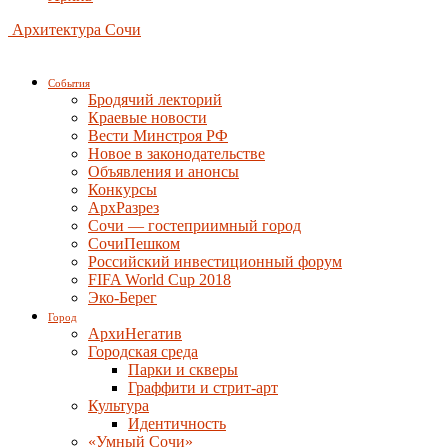
Архитектура Сочи
События
Бродячий лекторий
Краевые новости
Вести Минстроя РФ
Новое в законодательстве
Объявления и анонсы
Конкурсы
АрхРазрез
Сочи — гостеприимный город
СочиПешком
Российский инвестиционный форум
FIFA World Cup 2018
Эко-Берег
Город
АрхиНегатив
Городская среда
Парки и скверы
Граффити и стрит-арт
Культура
Идентичность
«Умный Сочи»