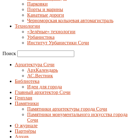
Парковки
Порты и марины
Канатные дороги
Черноморская кольцевая автомагистраль
Технологии
«Зелёные» технологии
Урбанистика
Институт Урбанистики Сочи
Поиск
Архитектура Сочи
АрхКалендарь
АС.Вестник
Библиотека
Идеи для города
Главный архитектор Сочи
Генплан
Памятники
Памятники архитектуры города Сочи
Памятники монументального искусства города
Сочи
О журнале
Партнёры
Архив