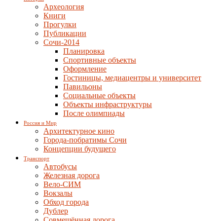
Археология
Книги
Прогулки
Публикации
Сочи-2014
Планировка
Спортивные объекты
Оформление
Гостиницы, медиацентры и университет
Павильоны
Социальные объекты
Объекты инфраструктуры
После олимпиады
Россия и Мир
Архитектурное кино
Города-побратимы Сочи
Концепции будущего
Транспорт
Автобусы
Железная дорога
Вело-СИМ
Вокзалы
Обход города
Дублер
Совмещённая дорога