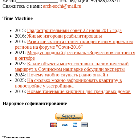
жизни_________________ тел. редакции: +7(988)2387111
Свяжитесь с нами:
arch-sochi@mail.ru
Time Machine
2015
:
Градостроительный совет 22 июля 2015 года
2016
:
Живые изгороди реабилитированы
2016
:
Развитие яхтинга станет приоритетным проектом
региона на форуме "Сочи-2016"
2021
:
Международный фестиваль «Зодчество» состоится
в октябре
2023
:
Какие объекты могут составить паломнический
маршрут в Сочинском нацпарке обсудили эксперты
2024
:
Почему удобно слушать радио онлайн
2025
:
На сколько можно забронировать квартиру в
новостройке у застройщика
2016
:
Новые тоненькие кирпичи для трендовых домов
Народное софинансирование
Техническое