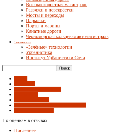
Высокоскоростная магистраль
Развязки и перекрёстки
Мосты и переходы
Парковки
Порты и марины
Канатные дороги
Черноморская кольцевая автомагистраль
Технологии
«Зелёные» технологии
Урбанистика
Институт Урбанистики Сочи
Имена
Интервью
Лекции и выступления
Мастерские
Мнение эксперта
Национальная палата архитекторов
Союз архитекторов
По оценкам в отзывах
Последнее