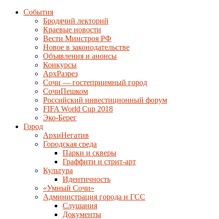
События
Бродячий лекторий
Краевые новости
Вести Минстроя РФ
Новое в законодательстве
Объявления и анонсы
Конкурсы
АрхРазрез
Сочи — гостеприимный город
СочиПешком
Российский инвестиционный форум
FIFA World Cup 2018
Эко-Берег
Город
АрхиНегатив
Городская среда
Парки и скверы
Граффити и стрит-арт
Культура
Идентичность
«Умный Сочи»
Администрация города и ГСС
Слушания
Документы