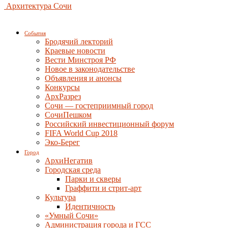
Архитектура Сочи
События
Бродячий лекторий
Краевые новости
Вести Минстроя РФ
Новое в законодательстве
Объявления и анонсы
Конкурсы
АрхРазрез
Сочи — гостеприимный город
СочиПешком
Российский инвестиционный форум
FIFA World Cup 2018
Эко-Берег
Город
АрхиНегатив
Городская среда
Парки и скверы
Граффити и стрит-арт
Культура
Идентичность
«Умный Сочи»
Администрация города и ГСС