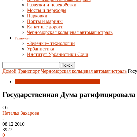
Развязки и перекрёстки
Мосты и переходы
Парковки
Порты и марины
Канатные дороги
Черноморская кольцевая автомагистраль
Технологии
«Зелёные» технологии
Урбанистика
Институт Урбанистики Сочи
Домой
Транспорт
Черноморская кольцевая автомагистраль
Гос
Черноморская кольцевая автомагистраль
Государственная Дума ратифицировала 
От
Наталья Захарова
-
08.12.2010
3927
0