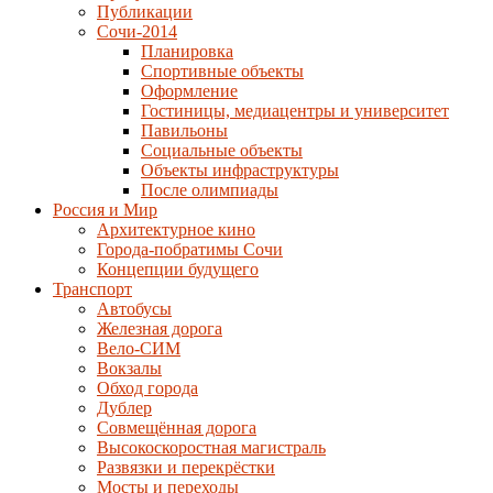
Публикации
Сочи-2014
Планировка
Спортивные объекты
Оформление
Гостиницы, медиацентры и университет
Павильоны
Социальные объекты
Объекты инфраструктуры
После олимпиады
Россия и Мир
Архитектурное кино
Города-побратимы Сочи
Концепции будущего
Транспорт
Автобусы
Железная дорога
Вело-СИМ
Вокзалы
Обход города
Дублер
Совмещённая дорога
Высокоскоростная магистраль
Развязки и перекрёстки
Мосты и переходы