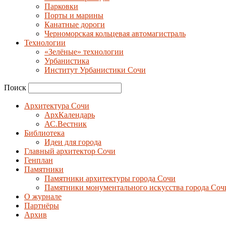
Парковки
Порты и марины
Канатные дороги
Черноморская кольцевая автомагистраль
Технологии
«Зелёные» технологии
Урбанистика
Институт Урбанистики Сочи
Поиск
Архитектура Сочи
АрхКалендарь
АС.Вестник
Библиотека
Идеи для города
Главный архитектор Сочи
Генплан
Памятники
Памятники архитектуры города Сочи
Памятники монументального искусства города Соч
О журнале
Партнёры
Архив