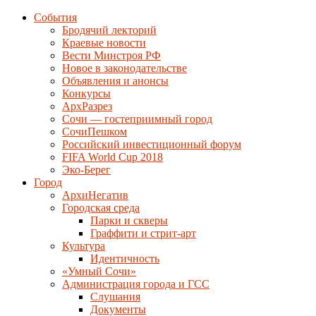
События
Бродячий лекторий
Краевые новости
Вести Минстроя РФ
Новое в законодательстве
Объявления и анонсы
Конкурсы
АрхРазрез
Сочи — гостеприимный город
СочиПешком
Российский инвестиционный форум
FIFA World Cup 2018
Эко-Берег
Город
АрхиНегатив
Городская среда
Парки и скверы
Граффити и стрит-арт
Культура
Идентичность
«Умный Сочи»
Администрация города и ГСС
Слушания
Документы