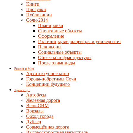
Книги
Прогулки
Публикации
Сочи-2014
Планировка
Спортивные объекты
Оформление
Гостиницы, медиацентры и университет
Павильоны
Социальные объекты
Объекты инфраструктуры
После олимпиады
Россия и Мир
Архитектурное кино
Города-побратимы Сочи
Концепции будущего
Транспорт
Автобусы
Железная дорога
Вело-СИМ
Вокзалы
Обход города
Дублер
Совмещённая дорога
Высокоскоростная магистраль