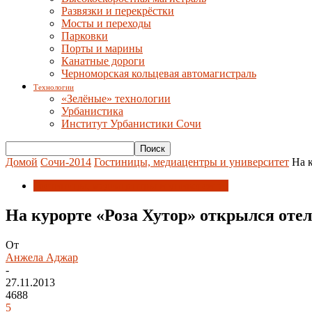
Развязки и перекрёстки
Мосты и переходы
Парковки
Порты и марины
Канатные дороги
Черноморская кольцевая автомагистраль
Технологии
«Зелёные» технологии
Урбанистика
Институт Урбанистики Сочи
Домой
Сочи-2014
Гостиницы, медиацентры и университет
На 
Гостиницы, медиацентры и университет
На курорте «Роза Хутор» открылся оте
От
Анжела Аджар
-
27.11.2013
4688
5