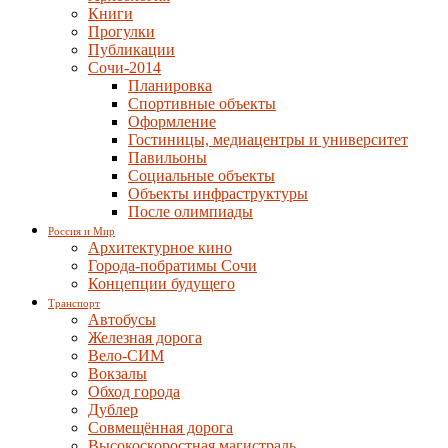
Книги
Прогулки
Публикации
Сочи-2014
Планировка
Спортивные объекты
Оформление
Гостиницы, медиацентры и университет
Павильоны
Социальные объекты
Объекты инфраструктуры
После олимпиады
Россия и Мир
Архитектурное кино
Города-побратимы Сочи
Концепции будущего
Транспорт
Автобусы
Железная дорога
Вело-СИМ
Вокзалы
Обход города
Дублер
Совмещённая дорога
Высокоскоростная магистраль