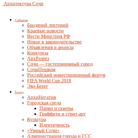
Архитектура Сочи
События
Бродячий лекторий
Краевые новости
Вести Минстроя РФ
Новое в законодательстве
Объявления и анонсы
Конкурсы
АрхРазрез
Сочи — гостеприимный город
СочиПешком
Российский инвестиционный форум
FIFA World Cup 2018
Эко-Берег
Город
АрхиНегатив
Городская среда
Парки и скверы
Граффити и стрит-арт
Культура
Идентичность
«Умный Сочи»
Администрация города и ГСС