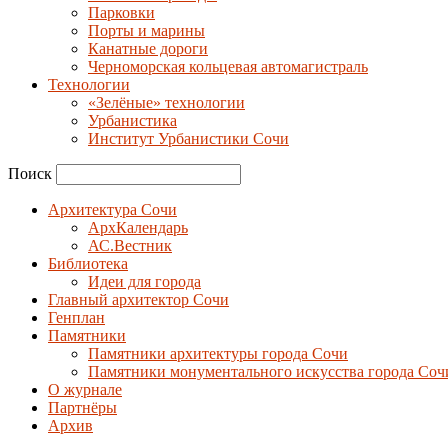
Парковки
Порты и марины
Канатные дороги
Черноморская кольцевая автомагистраль
Технологии
«Зелёные» технологии
Урбанистика
Институт Урбанистики Сочи
Поиск
Архитектура Сочи
АрхКалендарь
АС.Вестник
Библиотека
Идеи для города
Главный архитектор Сочи
Генплан
Памятники
Памятники архитектуры города Сочи
Памятники монументального искусства города Соч
О журнале
Партнёры
Архив