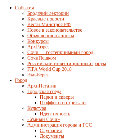
События
Бродячий лекторий
Краевые новости
Вести Минстроя РФ
Новое в законодательстве
Объявления и анонсы
Конкурсы
АрхРазрез
Сочи — гостеприимный город
СочиПешком
Российский инвестиционный форум
FIFA World Cup 2018
Эко-Берег
Город
АрхиНегатив
Городская среда
Парки и скверы
Граффити и стрит-арт
Культура
Идентичность
«Умный Сочи»
Администрация города и ГСС
Слушания
Документы