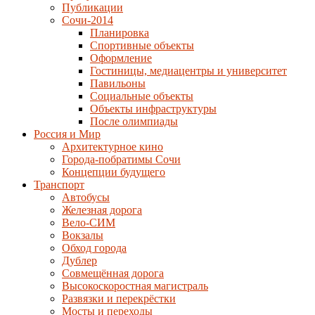
Публикации
Сочи-2014
Планировка
Спортивные объекты
Оформление
Гостиницы, медиацентры и университет
Павильоны
Социальные объекты
Объекты инфраструктуры
После олимпиады
Россия и Мир
Архитектурное кино
Города-побратимы Сочи
Концепции будущего
Транспорт
Автобусы
Железная дорога
Вело-СИМ
Вокзалы
Обход города
Дублер
Совмещённая дорога
Высокоскоростная магистраль
Развязки и перекрёстки
Мосты и переходы