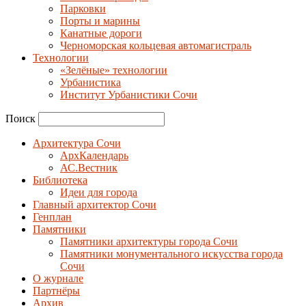
Парковки
Порты и марины
Канатные дороги
Черноморская кольцевая автомагистраль
Технологии
«Зелёные» технологии
Урбанистика
Институт Урбанистики Сочи
Поиск
Архитектура Сочи
АрхКалендарь
АС.Вестник
Библиотека
Идеи для города
Главный архитектор Сочи
Генплан
Памятники
Памятники архитектуры города Сочи
Памятники монументального искусства города
Сочи
О журнале
Партнёры
Архив