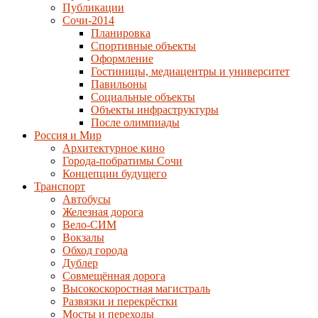
Публикации
Сочи-2014
Планировка
Спортивные объекты
Оформление
Гостиницы, медиацентры и университет
Павильоны
Социальные объекты
Объекты инфраструктуры
После олимпиады
Россия и Мир
Архитектурное кино
Города-побратимы Сочи
Концепции будущего
Транспорт
Автобусы
Железная дорога
Вело-СИМ
Вокзалы
Обход города
Дублер
Совмещённая дорога
Высокоскоростная магистраль
Развязки и перекрёстки
Мосты и переходы