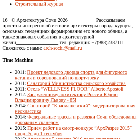
Строительный журнал
16+ © Архитектура Сочи 2026___________ Рассказываем
просто и интересно об истории архитектуры города курорта,
основных тенденциях формирования его нового облика, а
также знаковых событиях в архитектурной
жизни_________________ тел. редакции: +7(988)2387111
Свяжитесь с нами:
arch-sochi@mail.ru
Time Machine
2011
:
Проект ледового дворца спорта для фигурного
катания и соревнований по шорт-треку
2011
:
Санаторий Министерства сельского хозяйства
2011
:
Отель “WELLNESS FLOOR” Alberto Apostoli
2012
:
Заслуженному архитектору России Юрию
Владимировичу Львову - 85!
2014
:
Санаторий "Красмашевский": модернизированная
неоклассика
2014
:
Федеральные трассы и развязки Сочи обследованы
дорожным сканером
2015
:
Приём работ на смотр-конкурс “АрхРазрез 2015″
продлён до 1 сентября