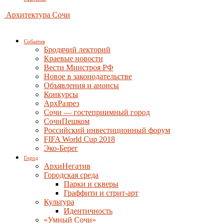
Архитектура Сочи
События
Бродячий лекторий
Краевые новости
Вести Минстроя РФ
Новое в законодательстве
Объявления и анонсы
Конкурсы
АрхРазрез
Сочи — гостеприимный город
СочиПешком
Российский инвестиционный форум
FIFA World Cup 2018
Эко-Берег
Город
АрхиНегатив
Городская среда
Парки и скверы
Граффити и стрит-арт
Культура
Идентичность
«Умный Сочи»