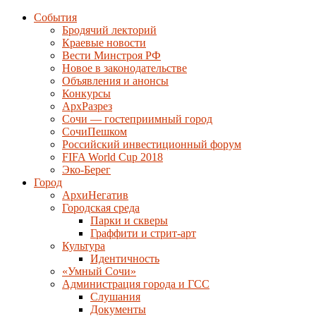
События
Бродячий лекторий
Краевые новости
Вести Минстроя РФ
Новое в законодательстве
Объявления и анонсы
Конкурсы
АрхРазрез
Сочи — гостеприимный город
СочиПешком
Российский инвестиционный форум
FIFA World Cup 2018
Эко-Берег
Город
АрхиНегатив
Городская среда
Парки и скверы
Граффити и стрит-арт
Культура
Идентичность
«Умный Сочи»
Администрация города и ГСС
Слушания
Документы