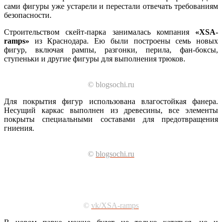
сами фигуры уже устарели и перестали отвечать требованиям
безопасности.
Строительством скейт-парка занималась компания
«XSA-
ramps»
из Краснодара. Ею были построены семь новых
фигур, включая рампы, разгонки, перила, фан-боксы,
ступеньки и другие фигуры для выполнения трюков.
© blogsochi.ru
Для покрытия фигур использована влагостойкая фанера.
Несущий каркас выполнен из древесины, все элементы
покрыты специальными составами для предотвращения
гниения.
©
blogsochi.ru
©
vk/XSA-ramps