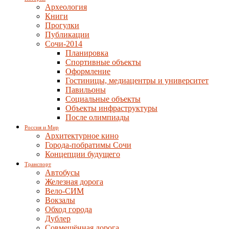
Археология
Книги
Прогулки
Публикации
Сочи-2014
Планировка
Спортивные объекты
Оформление
Гостиницы, медиацентры и университет
Павильоны
Социальные объекты
Объекты инфраструктуры
После олимпиады
Россия и Мир
Архитектурное кино
Города-побратимы Сочи
Концепции будущего
Транспорт
Автобусы
Железная дорога
Вело-СИМ
Вокзалы
Обход города
Дублер
Совмещённая дорога