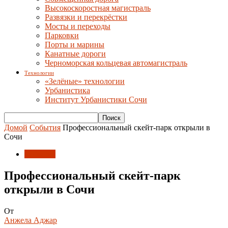
Высокоскоростная магистраль
Развязки и перекрёстки
Мосты и переходы
Парковки
Порты и марины
Канатные дороги
Черноморская кольцевая автомагистраль
Технологии
«Зелёные» технологии
Урбанистика
Институт Урбанистики Сочи
Домой
События
Профессиональный скейт-парк открыли в
Сочи
События
Профессиональный скейт-парк
открыли в Сочи
От
Анжела Аджар