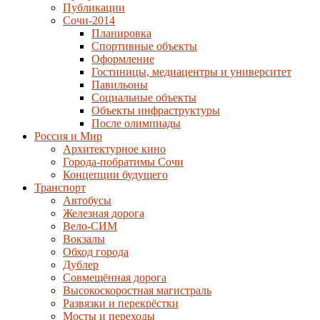
Публикации
Сочи-2014
Планировка
Спортивные объекты
Оформление
Гостиницы, медиацентры и университет
Павильоны
Социальные объекты
Объекты инфраструктуры
После олимпиады
Россия и Мир
Архитектурное кино
Города-побратимы Сочи
Концепции будущего
Транспорт
Автобусы
Железная дорога
Вело-СИМ
Вокзалы
Обход города
Дублер
Совмещённая дорога
Высокоскоростная магистраль
Развязки и перекрёстки
Мосты и переходы