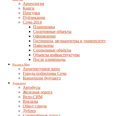
Археология
Книги
Прогулки
Публикации
Сочи-2014
Планировка
Спортивные объекты
Оформление
Гостиницы, медиацентры и университет
Павильоны
Социальные объекты
Объекты инфраструктуры
После олимпиады
Россия и Мир
Архитектурное кино
Города-побратимы Сочи
Концепции будущего
Транспорт
Автобусы
Железная дорога
Вело-СИМ
Вокзалы
Обход города
Дублер
Совмещённая дорога