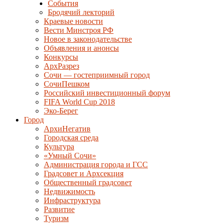
События
Бродячий лекторий
Краевые новости
Вести Минстроя РФ
Новое в законодательстве
Объявления и анонсы
Конкурсы
АрхРазрез
Сочи — гостеприимный город
СочиПешком
Российский инвестиционный форум
FIFA World Cup 2018
Эко-Берег
Город
АрхиНегатив
Городская среда
Культура
«Умный Сочи»
Администрация города и ГСС
Градсовет и Архсекция
Общественный градсовет
Недвижимость
Инфраструктура
Развитие
Туризм