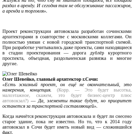
жалуясь на то, что ему не хватает площадей, все площади
раздал в аренду. И сегодня там не обслуживание пассажиров,
а аренда и торговля».
Проект реконструкции автовокзала разработан сочинскими
архитекторами в соавторстве с московскими коллегами. Он
полностью увязан с новой городской транспортной схемой.
При разработке учитывались даже проекты, сами находящиеся
в стадии проектирования — дорога дублёр курортного
проспекта, объездная, раздольненская развязка и многие
другие.
Олег Шевейко, главный архитектор г.Сочи:
«Есть эскизный проект, он ещё не окончательный, это
намерения, концепция.
(Корр. — Это будет высотка,
малоэтажное, скажем, это будет бизнес-центр плюс
автовокзал?)
—
Да, элементы такие будут, но приоритет
останется за транспортной составляющей».
Когда начнётся реконструкция автовокзала и будет ли снесено
старое здание, пока не известно. Но то, что к 2014 году
автовокзал в Сочи будет иметь новый вид — сложившийся
факт.