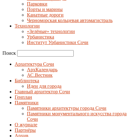
Парковки
Порты и марины
Канатные дороги
Черноморская кольцевая автомагистраль
Технологии
«Зелёные» технологии
Урбанистика
Институт Урбанистики Сочи
Поиск
Архитектура Сочи
АрхКалендарь
АС.Вестник
Библиотека
Идеи для города
Главный архитектор Сочи
Генплан
Памятники
Памятники архитектуры города Сочи
Памятники монументального искусства города
Сочи
О журнале
Партнёры
Архив