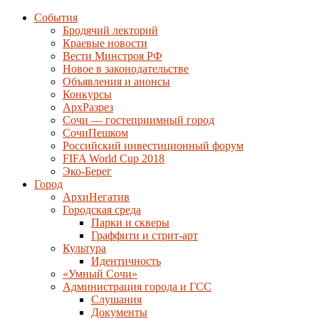
События
Бродячий лекторий
Краевые новости
Вести Минстроя РФ
Новое в законодательстве
Объявления и анонсы
Конкурсы
АрхРазрез
Сочи — гостеприимный город
СочиПешком
Российский инвестиционный форум
FIFA World Cup 2018
Эко-Берег
Город
АрхиНегатив
Городская среда
Парки и скверы
Граффити и стрит-арт
Культура
Идентичность
«Умный Сочи»
Администрация города и ГСС
Слушания
Документы