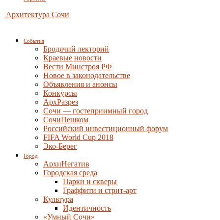
Архитектура Сочи
События
Бродячий лекторий
Краевые новости
Вести Минстроя РФ
Новое в законодательстве
Объявления и анонсы
Конкурсы
АрхРазрез
Сочи — гостеприимный город
СочиПешком
Российский инвестиционный форум
FIFA World Cup 2018
Эко-Берег
Город
АрхиНегатив
Городская среда
Парки и скверы
Граффити и стрит-арт
Культура
Идентичность
«Умный Сочи»