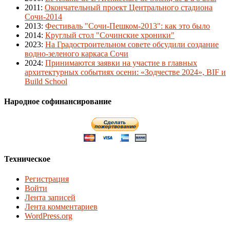
2011
:
Окончательный проект Центрального стадиона
Сочи-2014
2013
:
Фестиваль "Сочи-Пешком-2013": как это было
2014
:
Круглый стол "Сочинские хроники"
2023
:
На Градостроительном совете обсудили создание
водно-зеленого каркаса Сочи
2024
:
Принимаются заявки на участие в главных
архитектурных событиях осени: «Зодчестве 2024», BIF и
Build School
Народное софинансирование
Техническое
Регистрация
Войти
Лента записей
Лента комментариев
WordPress.org